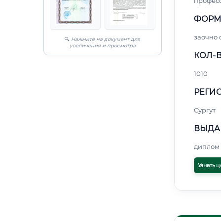
профес
ФОРМ
заочно 
🔍
Нажмите на документ для
увеличения и просмотра
КОЛ-В
1010
РЕГИО
Сургут
ВЫДА
диплом 
Узнать ц