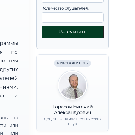
Количество слушателей:
Рассчитать
граммы
ния по
систем
РУКОВОДИТЕЛЬ
других
ателей
иями,
нка и
Тарасов Евгений
Александрович
ваны на
Доцент, кандидат технических
наук
сти или
ой или