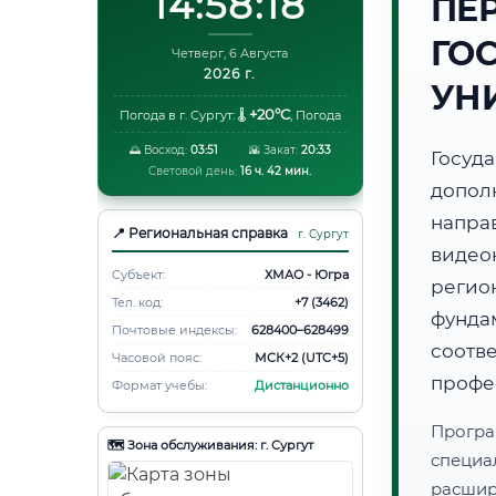
14:58:19
ПЕ
ГО
Четверг, 6 Августа
2026 г.
УН
+20°C
Погода в г. Сургут:
🌡️
,
Погода
🌅 Восход:
03:51
🌇 Закат:
20:33
Госуд
Световой день:
16 ч. 42 мин.
допол
напра
📍 Региональная справка
г. Сургут
видео
Субъект:
ХМАО - Югра
регио
Тел. код:
+7 (3462)
фунд
Почтовые индексы:
628400–628499
соот
Часовой пояс:
МСК+2 (UTC+5)
профе
Формат учебы:
Дистанционно
Програ
🗺️ Зона обслуживания: г. Сургут
специа
расши