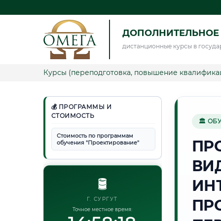
ДОПОЛНИТЕЛЬНОЕ
дистанционные курсы в госуда
Курсы (переподготовка, повышение квалифика
💰 ПРОГРАММЫ И
СТОИМОСТЬ
🏛 ОБ
Стоимость по программам
ПР
обучения "Проектирование"
ВИ
🛢️
ИН
Г. СУРГУТ
ПР
Точное местное время: