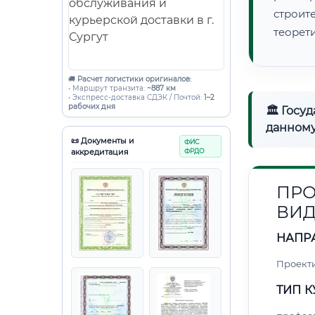
строи
теорет
🚚
Расчет логистики оригиналов:
• Маршрут транзита:
~887 км
• Экспресс-доставка СДЭК / Почтой:
1–2
рабочих дня
🏛 Госу
данному
📜 Документы и
ФИС
аккредитация
ФРДО
ПРО
ВИ
НАПР
Проект
ТИП К