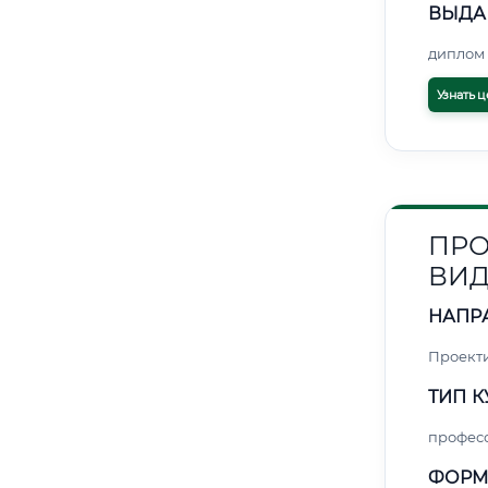
ВЫДА
диплом 
Узнать ц
ПРО
ВИ
НАПР
Проект
ТИП К
профес
ФОРМ