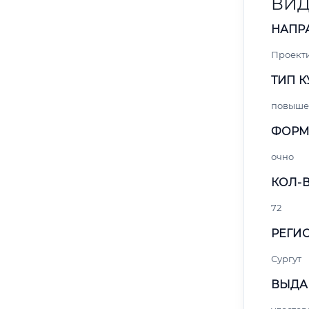
ВИ
НАПР
Проект
ТИП К
повыше
ФОРМ
очно
КОЛ-В
72
РЕГИО
Сургут
ВЫДА