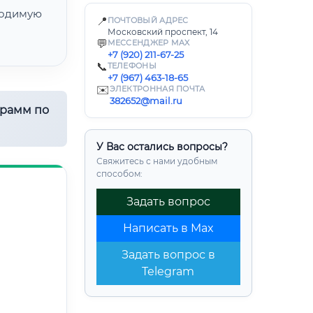
одимую
📍
ПОЧТОВЫЙ АДРЕС
Московский проспект, 14
💬
МЕССЕНДЖЕР MAX
+7 (920) 211-67-25
📞
ТЕЛЕФОНЫ
+7 (967) 463-18-65
✉️
ЭЛЕКТРОННАЯ ПОЧТА
382652@mail.ru
грамм по
У Вас остались вопросы?
Свяжитесь с нами удобным
способом:
Задать вопрос
Написать в Max
Задать вопрос в
Telegram