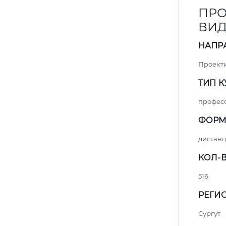
ПРО
ВИ
НАПР
Проект
ТИП К
профес
ФОРМ
дистан
КОЛ-В
516
РЕГИО
Сургут