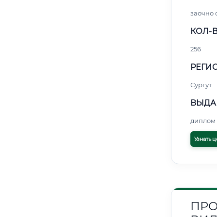
заочно 
КОЛ-В
256
РЕГИО
Сургут
ВЫДА
диплом 
Узнать ц
ПРО