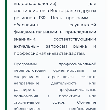
видеонаблюдения) для
специалистов в Волгограде и других
регионов РФ. Цель программ —
обеспечить слушателей
фундаментальными и прикладными
🚚
Расчет логистики оригиналов:
• Маршрут транзита:
знаниями, соответствующими
~2 693 км
• Экспресс-доставка СДЭК / Почтой:
4–6 рабочих дней
актуальным запросам рынка и
профессиональным стандартам.
📜 Документы и аккредитация
ФИС ФРДО
Программы профессиональной
переподготовки ориентированы на
специалистов, стремящихся сменить
🔍
Нажмите на документ для увеличения и просмотра
направление деятельности или
расширить профессиональные
полномочия в проектной или
строительной сфере. Обучение
обеспечивает необходимую