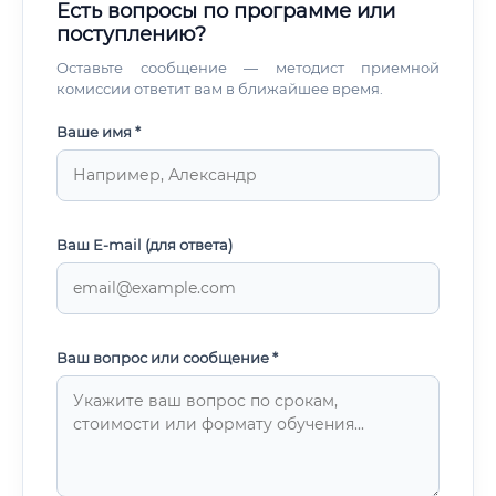
Есть вопросы по программе или
(soft skills): ⚠️ Важно понимать: без глубокого знания
поступлению?
нормативной базы никакая программа не поможет.
Оставьте сообщение — методист приемной
комиссии ответит вам в ближайшее время.
Ваше имя *
Ваш E-mail (для ответа)
Ваш вопрос или сообщение *