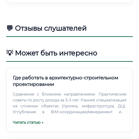
💬 Отзывы слушателей
💡 Может быть интересно
Где работать в архитектурно-строительном
проектировании
Сравнение с близкими направлениями: Практические
советы по росту дохода за 3–5 лет: Ранняя специализация
на сложных объектах (промка, инфраструктура, ДЦ).
Углубление в BIM-координацию/менеджмент или
расчетную экспертизу. Сильное портфолио РД/ПД и
Читать статью →
кейсы успешного прохождения экспертизы.