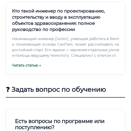
большинстве проектных организаций установлен
стандартный рабочий график — 5 дней в неделю, 8 часов
Кто такой инженер по проектированию,
в день (с 9:00 до 18:00 или с 10:00 до 19:00).
строительству и вводу в эксплуатацию
объектов здравоохранения: полное
руководство по профессии
Начинающий инженер (Junior), умеющий работать в Revit
и понимающий основы СанПиН, может рассчитывать на
достойный старт. Его задачи — черчение отдельных узлов
и помощь ведущему технологу. Специалист с опытом от 3
до 5 лет (Middle), самостоятельно ведущий объекты
Читать статью →
уровня «семейная клиника» или «диагностический
центр», зарабатывает в разы больше.
❓ Задать вопрос по обучению
Есть вопросы по программе или
поступлению?