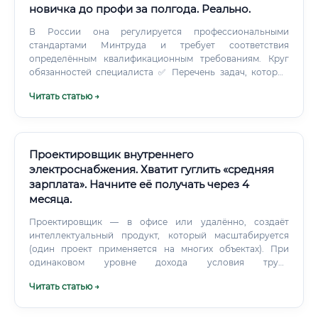
новичка до профи за полгода. Реально.
В России она регулируется профессиональными
стандартами Минтруда и требует соответствия
определённым квалификационным требованиям. Круг
обязанностей специалиста ✅ Перечень задач, которые
выполняет проектировщик, достаточно широк. Он
Читать статью →
зависит от специализации и уровня должности, однако
базовый функционал включает: 📐 Разработку
архитектурных и конструктивных решений объектов 📊
Выполнение инженерных расчётов (нагрузки, прочность,
устойчивость) 📁 Подготовку проектной и рабочей
Проектировщик внутреннего
документации по разделам КЖ, КМ, КД 🔍 Проверку
электроснабжения. Хватит гуглить «средняя
соответствия проектов строительным нормам и
зарплата». Начните её получать через 4
правилам (СНиП, СП, ГОСТ) 🤝 Согласование проектных
месяца.
решений с заказчиком, архитектором, смежными
специалистами 🖥️ Работу в специализированном
Проектировщик — в офисе или удалённо, создаёт
программном обеспечении (AutoCAD, Revit, LIRA, SCAD)
интеллектуальный продукт, который масштабируется
📋 Авторский надзор за реализацией проекта на
(один проект применяется на многих объектах). При
строительной площадке 📝 Внесение изменений в
одинаковом уровне дохода условия труда
проектную документацию по результатам экспертизы 🏗️
несопоставимы. ПТО занимается преимущественно
Читать статью →
Разработку узлов и деталей конструкций 📌 Участие в
документацией строительного процесса, тогда как
государственной экспертизе проектов Какие навыки
проектировщик создаёт технические решения.
необходимы График работы и условия труда ✅ В