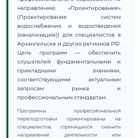
направлению «Проектирование»
(Проектирование систем
водоснабжения и водоотведения
(канализации)) для специалистов в
Архангельске и других регионов РФ.
🚚
Расчет логистики оригиналов:
• Маршрут транзита:
~2 534 км
Цель программ — обеспечить
• Экспресс-доставка СДЭК / Почтой:
4–6 рабочих дней
слушателей фундаментальными и
📜 Документы и аккредитация
ФИС ФРДО
прикладными знаниями,
соответствующими актуальным
запросам рынка и
🔍
Нажмите на документ для увеличения и просмотра
профессиональным стандартам.
Программы профессиональной
переподготовки ориентированы на
специалистов, стремящихся сменить
направление деятельности или