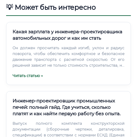
💡 Может быть интересно
Какая зарплата у инженера-проектировщика
автомобильных дорог и как им стать
Он должен просчитать каждый изгиб, уклон и радиус
поворота, чтобы обеспечить комфортное и безопасное
движение транспорта с расчетной скоростью. От его
решений зависит не только стоимость строительства, но
и жизнь и здоровье тысяч людей, которые будут
Читать статью →
пользоваться дорогой каждый день. Это профессия,
требующая колоссальной ответственности, точности и
умения мыслить в трех измерениях, ведь дорога – это
сложный пространственный объект, а не плоская линия
на плане.
Инженер-проектировщик промышленных
печей: полный гайд. Где учиться, сколько
платят и как найти первую работу без опыта.
Выпуск полного комплекта конструкторской
документации (сборочные чертежи, деталировка,
спецификации) в соответствии с нормами ЕСКД (Единая