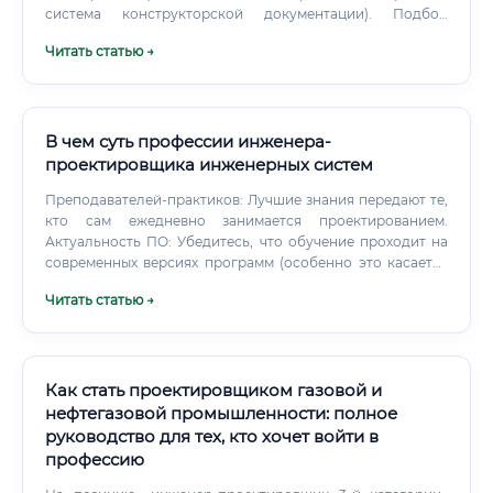
система конструкторской документации). Подбор
материалов и оборудования: Выбор марок сталей,
Читать статью →
огнеупорных и теплоизоляционных материалов,
горелочных устройств, систем автоматики и контроля.
Составление технической документации: Разработка
паспортов, инструкций по эксплуатации и монтажу.
В чем суть профессии инженера-
проектировщика инженерных систем
Преподавателей-практиков: Лучшие знания передают те,
кто сам ежедневно занимается проектированием.
Актуальность ПО: Убедитесь, что обучение проходит на
современных версиях программ (особенно это касается
BIM-технологий). Репутацию учебного центра: Ищите
Читать статью →
отзывы от выпускников.
Как стать проектировщиком газовой и
нефтегазовой промышленности: полное
руководство для тех, кто хочет войти в
профессию