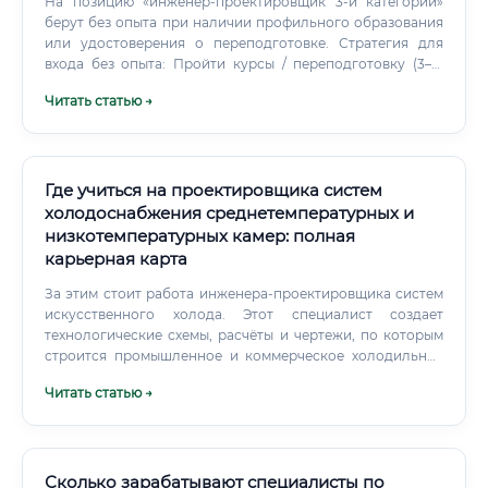
На позицию «инженер-проектировщик 3-й категории»
берут без опыта при наличии профильного образования
или удостоверения о переподготовке. Стратегия для
входа без опыта: Пройти курсы / переподготовку (3–12
месяцев) Собрать учебное портфолио (учебные проекты,
Читать статью →
чертежи) Откликаться на позиции стажёра или
помощника проектировщика Параллельно сдать
квалификационный экзамен НОПРИЗ (Национальное
объединение проектировщиков) Документы для
трудоустройства Сколько зарабатывают выпускники
Где учиться на проектировщика систем
курсов и как быстро окупается обучение ⚡ Рассмотрим
холодоснабжения среднетемпературных и
конкретный расчёт окупаемости. Расчёт окупаемости
низкотемпературных камер: полная
обучения ✅ Вывод: при стоимости курсов в 60 000
карьерная карта
рублей и прибавке к зарплате в 25 000 рублей в месяц —
обучение окупается уже через 2,5 месяца работы на
За этим стоит работа инженера-проектировщика систем
новой должности.
искусственного холода. Этот специалист создает
технологические схемы, расчёты и чертежи, по которым
строится промышленное и коммерческое холодильное
оборудование.
Читать статью →
Сколько зарабатывают специалисты по