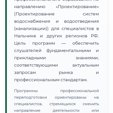
направлению «Проектирование»
(Проектирование систем
водоснабжения и водоотведения
(канализации)) для специалистов в
Нальчике и других регионов РФ.
🚚
Расчет логистики оригиналов:
• Маршрут транзита:
~3 076 км
Цель программ — обеспечить
• Экспресс-доставка СДЭК / Почтой:
4–6 рабочих дней
слушателей фундаментальными и
📜 Документы и аккредитация
ФИС ФРДО
прикладными знаниями,
соответствующими актуальным
запросам рынка и
🔍
Нажмите на документ для увеличения и просмотра
профессиональным стандартам.
Программы профессиональной
переподготовки ориентированы на
специалистов, стремящихся сменить
направление деятельности или