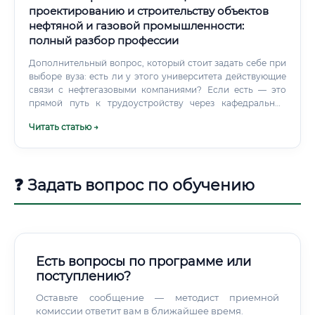
проектированию и строительству объектов
нефтяной и газовой промышленности:
полный разбор профессии
Дополнительный вопрос, который стоит задать себе при
выборе вуза: есть ли у этого университета действующие
связи с нефтегазовыми компаниями? Если есть — это
прямой путь к трудоустройству через кафедральные
договоры и стажировки. Губкинский университет,
Читать статью →
Тюменский индустриальный, Уфимский нефтяной — все
они десятилетиями поставляют кадры в отраслевые
компании.
❓ Задать вопрос по обучению
Есть вопросы по программе или
поступлению?
Оставьте сообщение — методист приемной
комиссии ответит вам в ближайшее время.