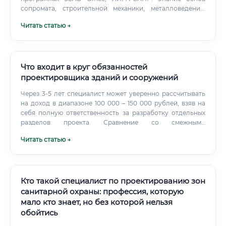
сопромата, строительной механики, металловедения.
Понимание технологии производства и монтажа
Читать статью →
металлоконструкций.
Что входит в круг обязанностей
проектировщика зданий и сооружений
Через 3-5 лет специалист может уверенно рассчитывать
на доход в диапазоне 100 000 – 150 000 рублей, взяв на
себя полную ответственность за разработку отдельных
разделов проекта. Сравнение со смежными
специальностями: архитектор, конструктор, инженер
Читать статью →
ПТО Часто профессию проектировщика путают со
смежными, хотя у каждой из них своя уникальная роль в
строительном процессе. Говорить о том, что одна
специальность «лучше» другой, не совсем корректно, так
как они выполняют разные, но одинаково важные
Кто такой специалист по проектированию зон
функции.
санитарной охраны: профессия, которую
мало кто знает, но без которой нельзя
обойтись