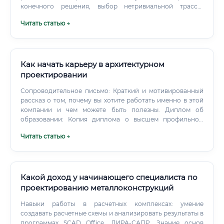
надзорными органами ✅ Руководство монтажными
конечного решения, выбор нетривиальной трассы,
бригадами ✅ Пусконаладочные работы ✅
согласование с людьми и ответственность за
Читать статью →
Программирование контроллеров и диспетчерских
безопасность останутся за инженером.
систем ✅ Сдача объекта заказчику и техническая
документация ✅ Техническое обслуживание и
эксплуатация систем ⚠️ Важно понимать: специалист
может работать как проектировщиком (в офисе), так и
Как начать карьеру в архитектурном
монтажником-наладчиком (на объекте), а также
проектировании
совмещать обе роли — это значительно повышает его
Сопроводительное письмо: Краткий и мотивированный
стоимость на рынке труда. Какие навыки и знания
рассказ о том, почему вы хотите работать именно в этой
необходимы Уровень зарплаты: от новичка до эксперта 💰
компании и чем можете быть полезны. Диплом об
Вот здесь начинается самое интересное. Большинство
образовании: Копия диплома о высшем профильном
людей не подозревают, насколько хорошо оплачивается
образовании. Сертификаты: Если вы проходили
эта профессия.
Читать статью →
дополнительные курсы (по Revit, 3ds Max и т.д.),
обязательно приложите сертификаты.
Какой доход у начинающего специалиста по
проектированию металлоконструкций
Навыки работы в расчетных комплексах: умение
создавать расчетные схемы и анализировать результаты в
программах SCAD Office, ЛИРА-САПР. Знание основ