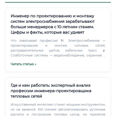
Инженер по проектированию и монтажу
систем электроснабжения зарабатывают
больше менеджеров с 10-летним стажем.
Цифры и факты, которые вас удивят
Что охватывает профессия: 🔌 Электроснабжение —
проектирование и монтаж силовых сетей,
распределительных щитов, кабельных трасс 📡
Слаботочные системы — видеонаблюдение, охранная и
пожарная сигнализация, структурированные кабельные
Читать статью →
сети (СКС), системы контроля доступа (СКУД) 🖥️
Диспетчеризация — создание пультов управления
инженерными системами объекта 🤖 Автоматизация —
программирование и настройка контроллеров (ПЛК),
систем АСУТП 🏠 Управление инженерными системами —
Где и кем работать: экспертный анализ
интеграция всех систем в единую платформу управления
профессии инженера-проектировщика
(BMS, SCADA) Круг обязанностей: что делает специалист
тепловых сетей
каждый день ✅ Разработка проектной документации
(схемы, чертежи в AutoCAD, Revit, nanoCAD) ✅ Расчёт
Искусственный интеллект станет мощным инструментом,
нагрузок электрических сетей ✅ Подбор оборудования и
но не заменой. ИИ сможет автоматизировать рутинные
составление спецификаций ✅ Согласование проектов с
расчеты и построение типовых узлов, но принятие