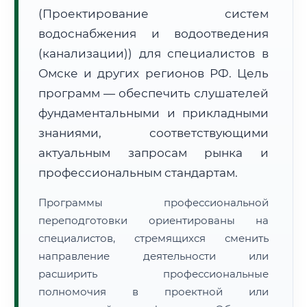
(Проектирование систем
водоснабжения и водоотведения
(канализации)) для специалистов в
Омске и других регионов РФ. Цель
программ — обеспечить слушателей
🚚
Расчет логистики оригиналов:
• Маршрут транзита:
~609 км
фундаментальными и прикладными
• Экспресс-доставка СДЭК / Почтой:
1–2 рабочих дня
знаниями, соответствующими
📜 Документы и аккредитация
актуальным запросам рынка и
ФИС ФРДО
профессиональным стандартам.
Программы профессиональной
🔍
Нажмите на документ для увеличения и просмотра
переподготовки ориентированы на
специалистов, стремящихся сменить
направление деятельности или
расширить профессиональные
полномочия в проектной или