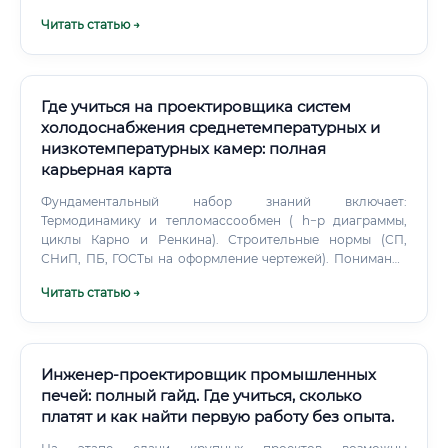
крупные госструктуры и институты сложнее, однако
Читать статью →
частные проектные бюро смотрят прежде всего на
практические навыки, а не на корочку. Карьерный рост:
куда расти ✅ Карьера проектировщика имеет чёткую,
предсказуемую вертикаль: Помощник инженера →
Инженер II категории → Инженер I категории → Ведущий
Где учиться на проектировщика систем
инженер → ГИП → Руководитель отдела → Технический
холодоснабжения среднетемпературных и
директор / Директор по проектированию Также
низкотемпературных камер: полная
возможен горизонтальный рост: Переход в BIM-
карьерная карта
координаторы (высокий спрос, зарплата от 150 000 ₽)
Специализация на промышленных объектах (нефтегаз,
Фундаментальный набор знаний включает:
атом) Открытие собственного проектного бюро Переход
Термодинамику и тепломассообмен ( h−p диаграммы,
в технических консультантов и аудиторов Смежные
циклы Карно и Ренкина). Строительные нормы (СП,
специальности и сравнение ⚠️ Давайте честно сравним
СНиП, ПБ, ГОСТы на оформление чертежей). Понимание
проектировщика внутреннего электроснабжения со
устройства компрессоров (поршневых, винтовых,
Читать статью →
смежными профессиями: ✅ Почему проектировщик ЭС
спиральных).
выгоднее электромонтажника?
Инженер-проектировщик промышленных
печей: полный гайд. Где учиться, сколько
платят и как найти первую работу без опыта.