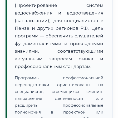
(Проектирование систем
водоснабжения и водоотведения
(канализации)) для специалистов в
Пензе и других регионов РФ. Цель
программ — обеспечить слушателей
🚚
Расчет логистики оригиналов:
• Маршрут транзита:
~2 450 км
фундаментальными и прикладными
• Экспресс-доставка СДЭК / Почтой:
4–6 рабочих дней
знаниями, соответствующими
📜 Документы и аккредитация
актуальным запросам рынка и
ФИС ФРДО
профессиональным стандартам.
Программы профессиональной
🔍
Нажмите на документ для увеличения и просмотра
переподготовки ориентированы на
специалистов, стремящихся сменить
направление деятельности или
расширить профессиональные
полномочия в проектной или