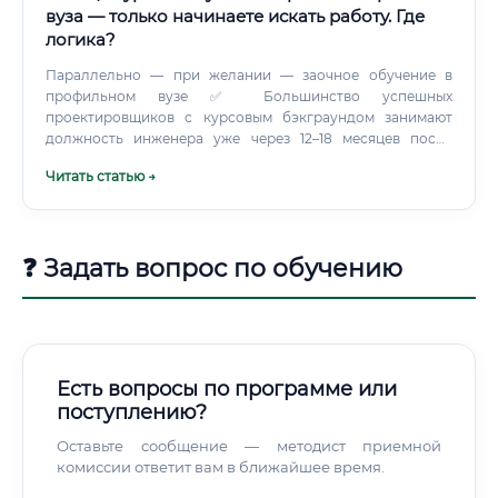
вуза — только начинаете искать работу. Где
логика?
Параллельно — при желании — заочное обучение в
профильном вузе ✅ Большинство успешных
проектировщиков с курсовым бэкграундом занимают
должность инженера уже через 12–18 месяцев после
старта. Какие курсы выбрать и как быстро освоить
Читать статью →
профессию На рынке представлены десятки программ.
❓ Задать вопрос по обучению
Есть вопросы по программе или
поступлению?
Оставьте сообщение — методист приемной
комиссии ответит вам в ближайшее время.