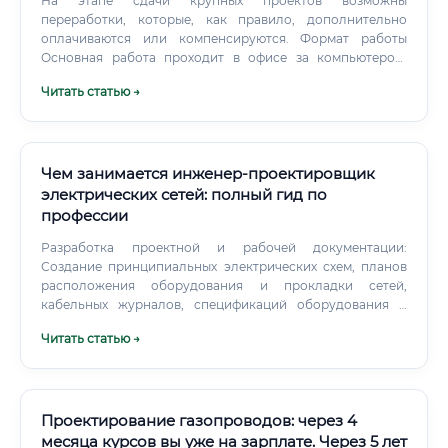
На этапе сдачи крупных проектов возможны
переработки, которые, как правило, дополнительно
оплачиваются или компенсируются. Формат работы
Основная работа проходит в офисе за компьютером:
создание чертежей, проведение расчетов, работа с
Читать статью →
документацией.
Чем занимается инженер-проектировщик
электрических сетей: полный гид по
профессии
Разработка проектной и рабочей документации:
Создание принципиальных электрических схем, планов
расположения оборудования и прокладки сетей,
кабельных журналов, спецификаций оборудования и
материалов. Подбор оборудования: На основе расчетов
Читать статью →
и требований проекта специалист выбирает конкретные
марки кабелей, автоматических выключателей,
трансформаторов, щитового оборудования и других
компонентов системы.
Проектирование газопроводов: через 4
месяца курсов вы уже на зарплате. Через 5 лет