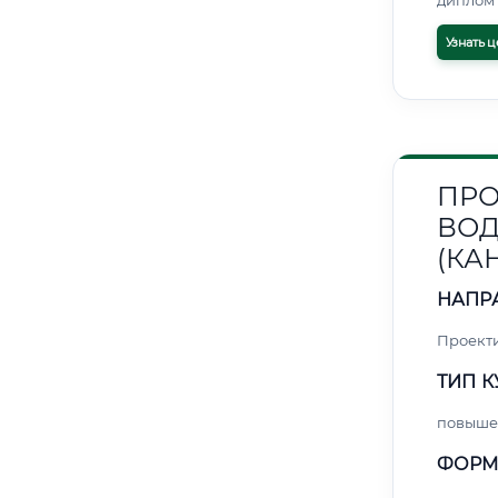
диплом 
Узнать ц
ПРО
ВОД
(КА
НАПР
Проект
ТИП К
повыше
ФОРМ