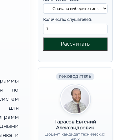
Количество слушателей:
Рассчитать
РУКОВОДИТЕЛЬ
граммы
ния по
систем
)) для
ограмм
Тарасов Евгений
адными
Александрович
ынка и
Доцент, кандидат технических
наук