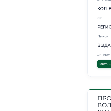
КОЛ-В
516
РЕГИО
Пинск
ВЫДА
диплом 
Узнать ц
ПРО
ВОД