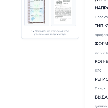
НАПР
Проект
ТИП К
🔍
Нажмите на документ для
увеличения и просмотра
профес
ФОРМ
вечерн
КОЛ-В
1010
РЕГИО
Пинск
ВЫДА
диплом 