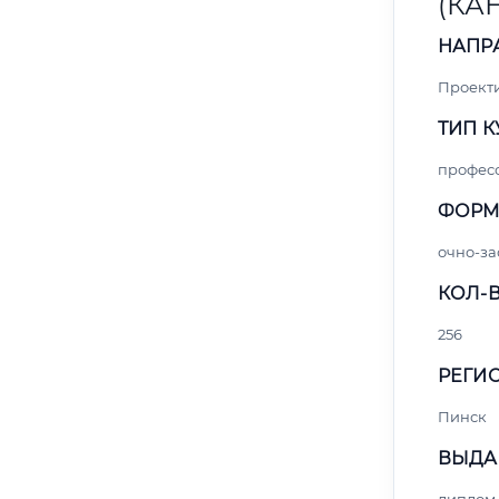
(КА
НАПР
Проект
ТИП К
профес
ФОРМ
очно-за
КОЛ-В
256
РЕГИО
Пинск
ВЫДА