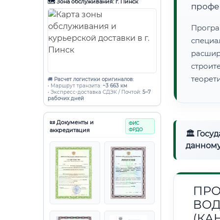
🗺️ Зона обслуживания: г. Пинск
профе
Програ
специа
расши
строи
теорет
🚚
Расчет логистики оригиналов:
• Маршрут транзита:
~3 663 км
• Экспресс-доставка СДЭК / Почтой:
5–7
рабочих дней
📜 Документы и
ФИС
аккредитация
ФРДО
🏛 Госу
данному
ПРО
ВОД
(КА