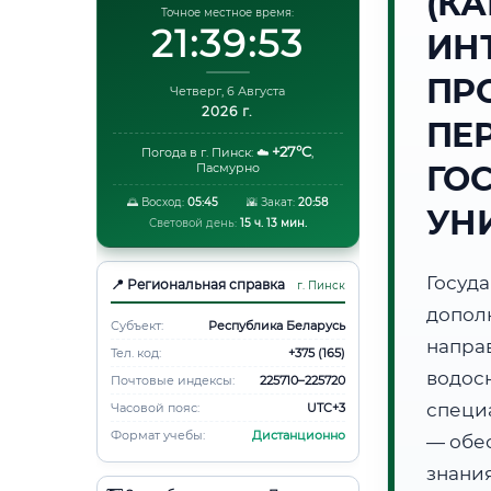
(К
Точное местное время:
21:39:54
ИН
ПР
Четверг, 6 Августа
2026 г.
ПЕ
+27°C
Погода в г. Пинск:
☁️
,
ГО
Пасмурно
🌅 Восход:
05:45
🌇 Закат:
20:58
УН
Световой день:
15 ч. 13 мин.
Госуд
📍 Региональная справка
г. Пинск
допол
Субъект:
Республика Беларусь
напра
Тел. код:
+375 (165)
водос
Почтовые индексы:
225710–225720
специ
Часовой пояс:
UTC+3
Формат учебы:
Дистанционно
— обе
знани