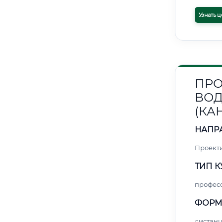
Узнать ц
ПРО
ВОД
(КА
НАПР
Проект
ТИП К
профес
ФОРМ
дистан