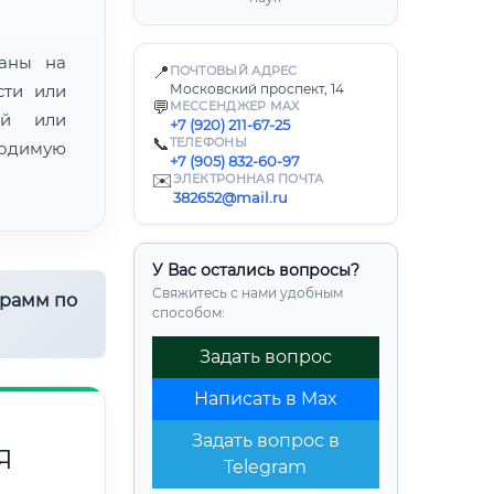
ваны на
📍
ПОЧТОВЫЙ АДРЕС
сти или
Московский проспект, 14
💬
МЕССЕНДЖЕР MAX
ой или
+7 (920) 211-67-25
📞
ТЕЛЕФОНЫ
одимую
+7 (905) 832-60-97
✉️
ЭЛЕКТРОННАЯ ПОЧТА
382652@mail.ru
У Вас остались вопросы?
Свяжитесь с нами удобным
грамм по
способом:
Задать вопрос
Написать в Max
Задать вопрос в
Я
Telegram