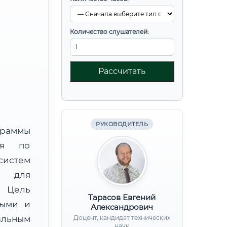
Количество слушателей:
Рассчитать
РУКОВОДИТЕЛЬ
граммы
ния по
систем
)) для
. Цель
Тарасов Евгений
ными и
Александрович
альным
Доцент, кандидат технических
наук