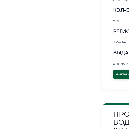
КОЛ-В
516
РЕГИО
Тюмень
ВЫДА
диплом 
Узнать ц
ПРО
ВОД