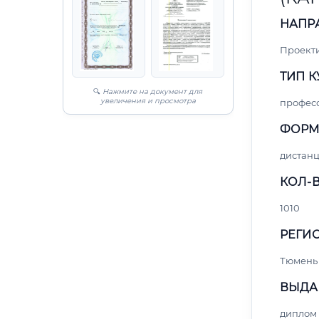
НАПР
Проект
ТИП К
🔍
Нажмите на документ для
увеличения и просмотра
профес
ФОРМ
дистан
КОЛ-В
1010
РЕГИО
Тюмень
ВЫДА
диплом 