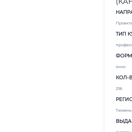
(КА
НАПР
Проект
ТИП К
профес
ФОРМ
очно
КОЛ-В
256
РЕГИО
Тюмень
ВЫДА