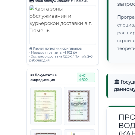
🗺️ Зона обслуживания: г. Тюмень
запро
Програ
специа
расши
строи
теорет
🚚
Расчет логистики оригиналов:
• Маршрут транзита:
~1 102 км
• Экспресс-доставка СДЭК / Почтой:
2–3
рабочих дня
📜 Документы и
ФИС
аккредитация
ФРДО
🏛 Госу
данному
ПРО
ВОД
(КА