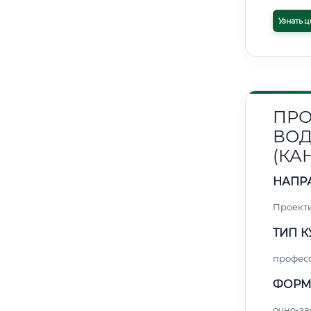
Узнать ц
ПРО
ВОД
(КА
НАПР
Проект
ТИП К
профес
ФОРМ
очно-за