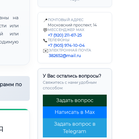
ваны на
📍
ПОЧТОВЫЙ АДРЕС
сти или
Московский проспект, 14
💬
МЕССЕНДЖЕР MAX
ой или
+7 (920) 211-67-25
📞
ТЕЛЕФОНЫ
одимую
+7 (905) 974-10-04
✉️
ЭЛЕКТРОННАЯ ПОЧТА
382652@mail.ru
У Вас остались вопросы?
Свяжитесь с нами удобным
грамм по
способом:
Задать вопрос
Написать в Max
Задать вопрос в
Я
Telegram