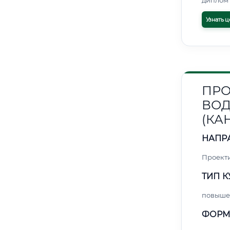
диплом 
Узнать ц
ПРО
ВОД
(КА
НАПР
Проект
ТИП К
повыше
ФОРМ