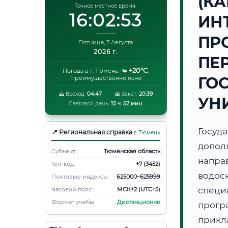
(К
Точное местное время:
16:02:54
ИН
ПР
Пятница, 7 Августа
2026 г.
ПЕ
+20°C
Погода в г. Тюмень:
🌤️
,
ГО
Преимущественно ясно
🌅 Восход:
04:47
🌇 Закат:
20:39
УН
Световой день:
15 ч. 52 мин.
Госуд
📍 Региональная справка
г. Тюмень
допол
Субъект:
Тюменская область
напра
Тел. код:
+7 (3452)
водос
Почтовые индексы:
625000–625999
специ
Часовой пояс:
МСК+2 (UTC+5)
Формат учебы:
Дистанционно
прогр
прикл