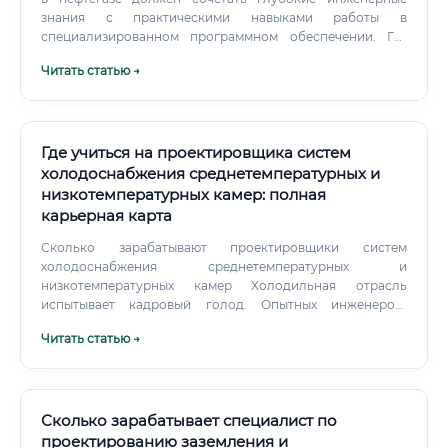
знания с практическими навыками работы в
специализированном программном обеспечении. Где
трудоустроиться проектировщику Рынок труда для
Читать статью →
специалистов данного профиля огромен — особенно в
России, которая входит в тройку крупнейших
нефтегазовых держав мира.
Где учиться на проектировщика систем
холодоснабжения среднетемпературных и
низкотемпературных камер: полная
карьерная карта
Сколько зарабатывают проектировщики систем
холодоснабжения среднетемпературных и
низкотемпературных камер Холодильная отрасль
испытывает кадровый голод. Опытных инженеров-
проектировщиков на рынке мало, поэтому работодатели
Читать статью →
готовы предлагать высокие зарплаты и гибкие условия
работы (включая удаленку).
Сколько зарабатывает специалист по
проектированию заземления и