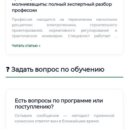
молниезащиты: полный экспертный разбор
профессии
Профессия находится на пересечении нескольких
дисциплин: электротехники, строительного
проектирования, нормативного регулирования и
практической инженерии. Специалист работает с
нормативными документами (ГОСТ, СП, ПУЭ, РД),
Читать статью →
специализированным программным обеспечением
(AutoCAD, REVIT, САПР) и взаимодействует с широким
кругом смежных профессионалов — архитекторами,
конструкторами, электриками и представителями
❓ Задать вопрос по обучению
надзорных органов. ✅ Ключевая ценность специалиста —
это способность просчитать риски ещё на стадии
проектирования, сэкономив заказчику миллионы рублей
на переделках и предотвратив потенциальные трагедии.
Есть вопросы по программе или
поступлению?
Оставьте сообщение — методист приемной
комиссии ответит вам в ближайшее время.