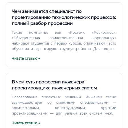
Чем занимается специалист по
проектированию технологических процессов:
полный разбор профессии
Такие компании, как «Ростех», «Роскосмос»,
«Объединённая авиастроительная корпорация»
набирают студентов с первых курсов, оплачивают часть
обучения и гарантируют трудоустройство. Для тех, кто
точно хочет работать в отрасли, это разумный выбор.
Читать статью →
В чем суть профессии инженера-
проектировщика инженерных систем
Согласование проектных решений: Инженер тесно
взаимодействует со смежными специалистами —
архитекторами, конструкторами, другими
проектировщиками — для увязки всех систем между
собой и предотвращения коллизий. Защита проекта в
Читать статью →
экспертизе: Готовый проект проходит проверку в