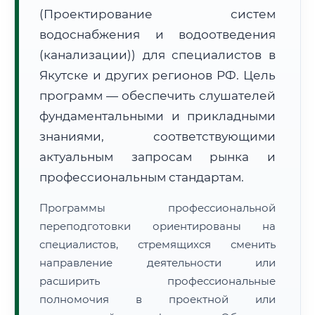
(Проектирование систем
водоснабжения и водоотведения
(канализации)) для специалистов в
Якутске и других регионов РФ. Цель
программ — обеспечить слушателей
🚚
Расчет логистики оригиналов:
• Маршрут транзита:
~2 757 км
фундаментальными и прикладными
• Экспресс-доставка СДЭК / Почтой:
4–6 рабочих дней
знаниями, соответствующими
📜 Документы и аккредитация
актуальным запросам рынка и
ФИС ФРДО
профессиональным стандартам.
Программы профессиональной
🔍
Нажмите на документ для увеличения и просмотра
переподготовки ориентированы на
специалистов, стремящихся сменить
направление деятельности или
расширить профессиональные
полномочия в проектной или