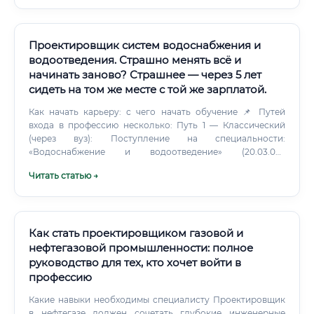
государственных или негосударственных экспертных
органах на соответствие всем нормам и правилам.
Проектировщик должен быть готов обосновать и
защитить принятые им решения.
Проектировщик систем водоснабжения и
водоотведения. Страшно менять всё и
начинать заново? Страшнее — через 5 лет
сидеть на том же месте с той же зарплатой.
Как начать карьеру: с чего начать обучение 📌 Путей
входа в профессию несколько: Путь 1 — Классический
(через вуз): Поступление на специальности:
«Водоснабжение и водоотведение» (20.03.02),
«Строительство» (08.03.01), «Природообустройство и
Читать статью →
водопользование» (20.03.01). Путь 2 — Среднее
профессиональное образование: Колледжи
строительного профиля готовят техников по ВиК за 2–3
года. Хороший старт для тех, кто хочет быстрее войти в
профессию.
Как стать проектировщиком газовой и
нефтегазовой промышленности: полное
руководство для тех, кто хочет войти в
профессию
Какие навыки необходимы специалисту Проектировщик
в нефтегазе должен сочетать глубокие инженерные