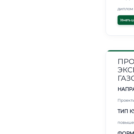
диплом 
Узнать ц
ПРО
ЭКС
ГАЗ
НАПР
Проект
ТИП К
повыше
ФОРМ