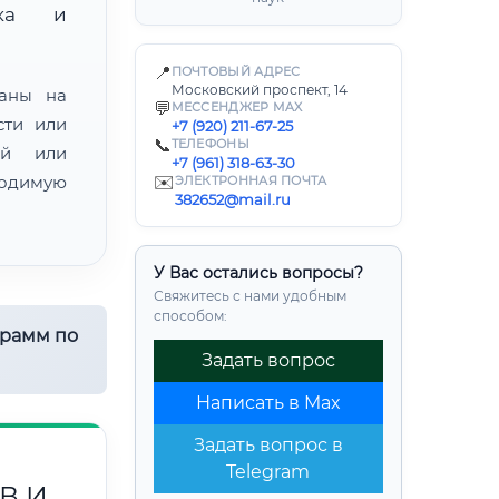
нка и
📍
ПОЧТОВЫЙ АДРЕС
Московский проспект, 14
ваны на
💬
МЕССЕНДЖЕР MAX
сти или
+7 (920) 211-67-25
📞
ТЕЛЕФОНЫ
ой или
+7 (961) 318-63-30
одимую
✉️
ЭЛЕКТРОННАЯ ПОЧТА
382652@mail.ru
У Вас остались вопросы?
Свяжитесь с нами удобным
способом:
грамм по
Задать вопрос
Написать в Max
Задать вопрос в
Telegram
В И