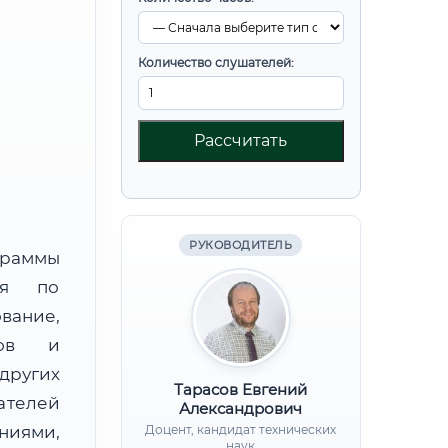
Количество слушателей:
Рассчитать
РУКОВОДИТЕЛЬ
граммы
ния по
ание,
дов и
других
Тарасов Евгений
ателей
Александрович
иями,
Доцент, кандидат технических
наук