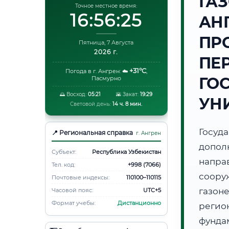
ГА
Точное местное время:
16:56:26
АН
ПР
Пятница, 7 Августа
2026 г.
ПЕ
+31°C
Погода в г. Ангрен:
☁️
,
ГО
Пасмурно
🌅 Восход:
05:21
🌇 Закат:
19:29
УН
Световой день:
14 ч. 8 мин.
Госуд
📍 Региональная справка
г. Ангрен
допол
Субъект:
Республика Узбекистан
напр
Тел. код:
+998 (7066)
соор
Почтовые индексы:
110100–110115
газон
Часовой пояс:
UTC+5
Формат учебы:
Дистанционно
регио
фунд