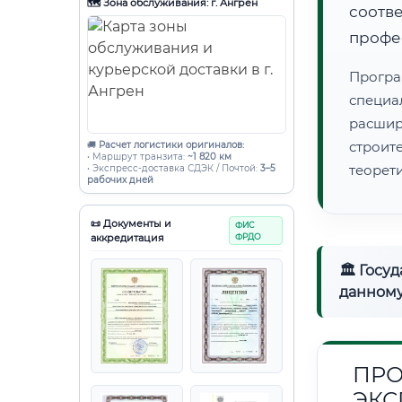
🗺️ Зона обслуживания: г. Ангрен
соот
профе
Програ
специа
расши
строи
🚚
Расчет логистики оригиналов:
• Маршрут транзита:
~1 820 км
теорет
• Экспресс-доставка СДЭК / Почтой:
3–5
рабочих дней
📜 Документы и
ФИС
аккредитация
ФРДО
🏛 Госу
данному
ПРО
ЭКС