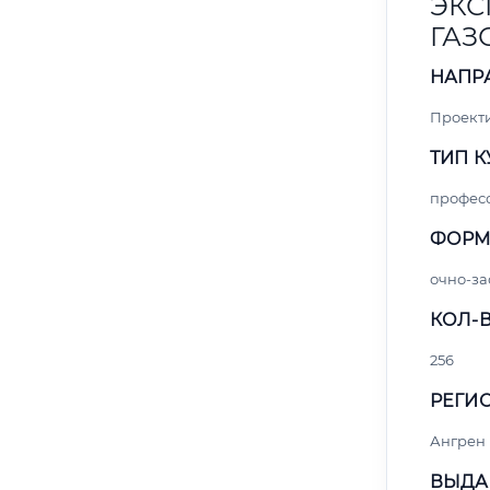
ЭКС
ГАЗ
НАПР
Проект
ТИП К
профес
ФОРМ
очно-за
КОЛ-В
256
РЕГИО
Ангрен
ВЫДА