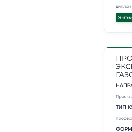
диплом 
Узнать ц
ПРО
ЭКС
ГАЗ
НАПР
Проект
ТИП К
профес
ФОРМ