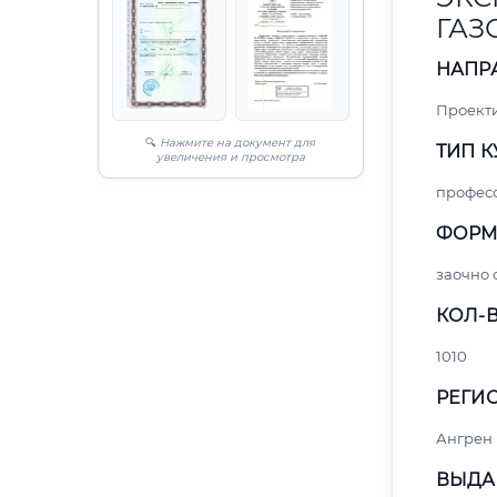
ГАЗ
НАПР
Проект
🔍
Нажмите на документ для
ТИП К
увеличения и просмотра
профес
ФОРМ
заочно 
КОЛ-В
1010
РЕГИО
Ангрен
ВЫДА