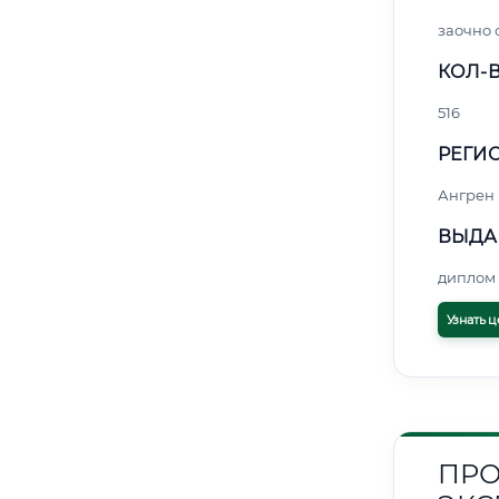
заочно
КОЛ-В
516
РЕГИО
Ангрен
ВЫДА
диплом 
Узнать ц
ПРО