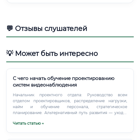
💬 Отзывы слушателей
💡 Может быть интересно
С чего начать обучение проектированию
систем видеонаблюдения
Начальник проектного отдела: Руководство всем
отделом проектировщиков, распределение нагрузки,
найм и обучение персонала, стратегическое
планирование. Альтернативный путь развития — уход в
смежные области, например, в управление проектами
Читать статью →
(Project Manager) или в продажи сложных технических
решений (Sales Engineer).