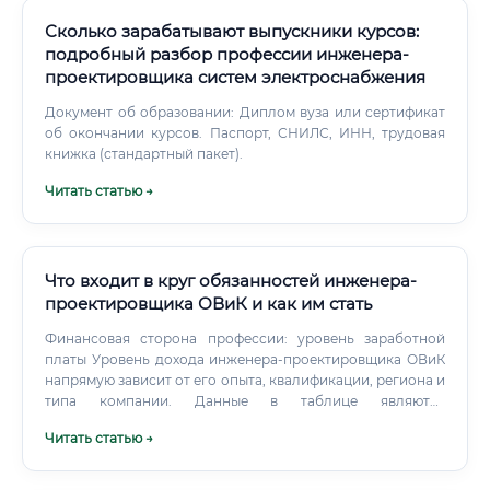
Сколько зарабатывают выпускники курсов:
подробный разбор профессии инженера-
проектировщика систем электроснабжения
Документ об образовании: Диплом вуза или сертификат
об окончании курсов. Паспорт, СНИЛС, ИНН, трудовая
книжка (стандартный пакет).
Читать статью →
Что входит в круг обязанностей инженера-
проектировщика ОВиК и как им стать
Финансовая сторона профессии: уровень заработной
платы Уровень дохода инженера-проектировщика ОВиК
напрямую зависит от его опыта, квалификации, региона и
типа компании. Данные в таблице являются
усредненными для крупных городов России (Москва,
Читать статью →
Санкт-Петербург) и приведены в рублях (net, после
вычета налогов).