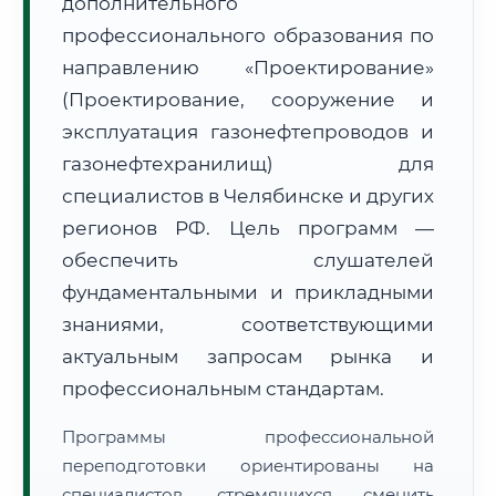
дополнительного
профессионального образования по
направлению «Проектирование»
(Проектирование, сооружение и
эксплуатация газонефтепроводов и
🚚
Расчет логистики оригиналов:
газонефтехранилищ) для
• Маршрут транзита:
~1 363 км
• Экспресс-доставка СДЭК / Почтой:
2–3 рабочих дня
специалистов в Челябинске и других
регионов РФ. Цель программ —
📜 Документы и аккредитация
ФИС ФРДО
обеспечить слушателей
фундаментальными и прикладными
знаниями, соответствующими
🔍
Нажмите на документ для увеличения и просмотра
актуальным запросам рынка и
профессиональным стандартам.
Программы профессиональной
переподготовки ориентированы на
специалистов, стремящихся сменить