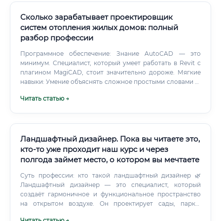
Сколько зарабатывает проектировщик
систем отопления жилых домов: полный
разбор профессии
Программное обеспечение: Знание AutoCAD — это
минимум. Специалист, который умеет работать в Revit с
плагином MagiCAD, стоит значительно дороже. Мягкие
навыки: Умение объяснять сложное простыми словами —
заказчик часто не понимает, зачем нужен
Читать статью →
балансировочный клапан.
Ландшафтный дизайнер. Пока вы читаете это,
кто-то уже проходит наш курс и через
полгода займет место, о котором вы мечтаете
Суть профессии: кто такой ландшафтный дизайнер 🌿
Ландшафтный дизайнер — это специалист, который
создаёт гармоничное и функциональное пространство
на открытом воздухе. Он проектирует сады, парки,
придомовые территории, общественные пространства,
Читать статью →