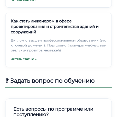
кровельные сады и даже интерьерные зоны с живыми
растениями. Это профессия на стыке нескольких
дисциплин: искусства, архитектуры, экологии,
агрономии и инженерии.
Как стать инженером в сфере
проектирования и строительства зданий и
сооружений
Диплом о высшем профессиональном образовании (это
ключевой документ). Портфолио (примеры учебных или
реальных проектов, чертежей).
Читать статью →
❓ Задать вопрос по обучению
Есть вопросы по программе или
поступлению?