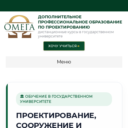
ДОПОЛНИТЕЛЬНОЕ
ПРОФЕССИОНАЛЬНОЕ ОБРАЗОВАНИЕ
ПО ПРОЕКТИРОВАНИЮ
дистанционные курсы в государственном
университете
ХОЧУ УЧИТЬСЯ
➜
Меню
💰 ПРОГРАММЫ И СТОИМОСТЬ
Стоимость по программам обучения "Проектирование"
🏛 ОБУЧЕНИЕ В ГОСУДАРСТВЕННОМ
УНИВЕРСИТЕТЕ
🌆
ПРОЕКТИРОВАНИЕ,
СООРУЖЕНИЕ И
Г. ЧЕЛЯБИНСК