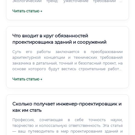
Экологический тренд: ужесточение требований к
сточным водам и охране водных ресурсов делает
Читать статью →
профессию ещё более востребованной. ✅
Международный спрос: специалисты по водным
системам нужны в странах Ближнего Востока, Африки,
Центральной Азии.
Что входит в круг обязанностей
проектировщика зданий и сооружений
Суть его работы заключается в преобразовании
архитектурной концепции и технических требований
заказчика в детальный, точный и безопасный проект, на
основе которого будут вестись строительные работы.
Если архитектор отвечает за внешний облик, эстетику и
Читать статью →
функциональную планировку, то проектировщик
воплощает эти идеи в жизнь с помощью инженерных
расчетов, чертежей и спецификаций. Он гарантирует, что
будущее здание будет не только красивым, но и
прочным, устойчивым, долговечным и соответствующим
Сколько получает инженер-проектировщик и
всем строительным нормам и правилам (СНиП, ГОСТ, СП).
как им стать
Профессия, сочетающая в себе точность науки,
творчество и колоссальную ответственность. Эта статья
— ваш путеводитель в мир проектирования зданий и