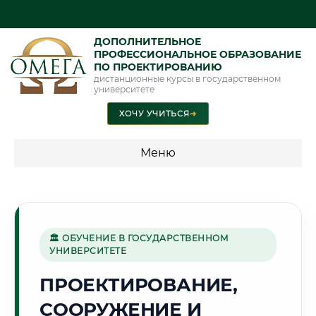
ДОПОЛНИТЕЛЬНОЕ
ПРОФЕССИОНАЛЬНОЕ ОБРАЗОВАНИЕ
ПО ПРОЕКТИРОВАНИЮ
дистанционные курсы в государственном
университете
ХОЧУ УЧИТЬСЯ
➜
Меню
💰 ПРОГРАММЫ И СТОИМОСТЬ
Стоимость по программам обучения "Проектирование"
🏛 ОБУЧЕНИЕ В ГОСУДАРСТВЕННОМ
УНИВЕРСИТЕТЕ
🌿
ПРОЕКТИРОВАНИЕ,
СООРУЖЕНИЕ И
Г. ДЖАЛАЛ-АБАД