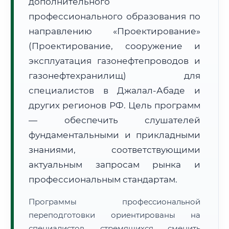
дополнительного
профессионального образования по
направлению «Проектирование»
(Проектирование, сооружение и
эксплуатация газонефтепроводов и
🚚
Расчет логистики оригиналов:
газонефтехранилищ) для
• Маршрут транзита:
~1 729 км
• Экспресс-доставка СДЭК / Почтой:
2–3 рабочих дня
специалистов в Джалал-Абаде и
других регионов РФ. Цель программ
📜 Документы и аккредитация
ФИС ФРДО
— обеспечить слушателей
фундаментальными и прикладными
знаниями, соответствующими
🔍
Нажмите на документ для увеличения и просмотра
актуальным запросам рынка и
профессиональным стандартам.
Программы профессиональной
переподготовки ориентированы на
специалистов, стремящихся сменить