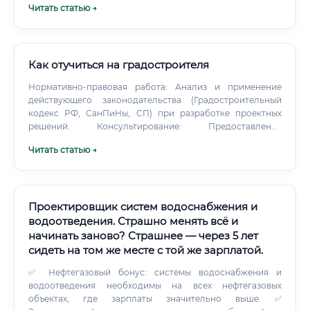
Читать статью →
Как отучиться на градостроителя
Нормативно-правовая работа: Анализ и применение
действующего законодательства (Градостроительный
кодекс РФ, СанПиНы, СП) при разработке проектных
решений. Консультирование: Предоставление
экспертных заключений для девелоперов, инвесторов и
Читать статью →
органов власти по вопросам градостроительного
потенциала территорий.
Проектировщик систем водоснабжения и
водоотведения. Страшно менять всё и
начинать заново? Страшнее — через 5 лет
сидеть на том же месте с той же зарплатой.
✅ Нефтегазовый бонус: системы водоснабжения и
водоотведения необходимы на всех нефтегазовых
объектах, где зарплаты значительно выше. ✅