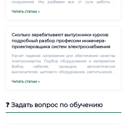
сооружений. Мы разберем все: от сути работы и
ежедневных обязанностей до уровня зарплат, карьерных
Читать статью →
перспектив и того, заменит ли искусственный интеллект
человека с кульманом (а точнее, с мощным
компьютером).
Сколько зарабатывают выпускники курсов:
подробный разбор профессии инженера-
проектировщика систем электроснабжения
Расчет падения напряжения для обеспечения качества
электроэнергии. Подбор оборудования и материалов:
Выбор кабелей, проводов, автоматических
выключателей, щитового оборудования, светильников и
прочих компонентов системы на основе расчетов и
Читать статью →
требований заказчика.
❓ Задать вопрос по обучению