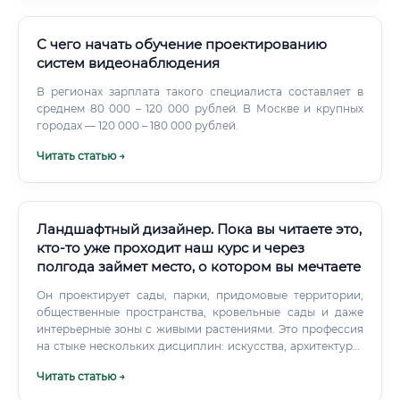
квалификации специалистов — а значит, и их ценность на
рынке.
С чего начать обучение проектированию
систем видеонаблюдения
В регионах зарплата такого специалиста составляет в
среднем 80 000 – 120 000 рублей. В Москве и крупных
городах — 120 000 – 180 000 рублей.
Читать статью →
Ландшафтный дизайнер. Пока вы читаете это,
кто-то уже проходит наш курс и через
полгода займет место, о котором вы мечтаете
Он проектирует сады, парки, придомовые территории,
общественные пространства, кровельные сады и даже
интерьерные зоны с живыми растениями. Это профессия
на стыке нескольких дисциплин: искусства, архитектуры,
экологии, агрономии и инженерии. Специалист должен
Читать статью →
одновременно обладать художественным вкусом, знать
биологию растений, понимать принципы дренажа и