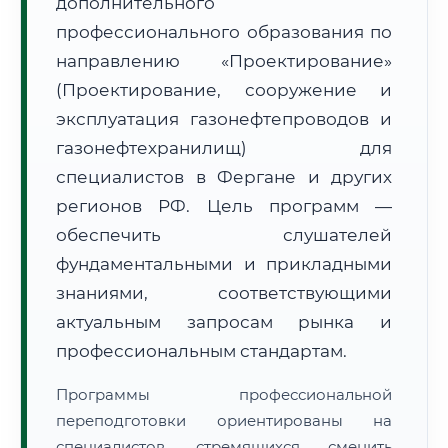
дополнительного
профессионального образования по
направлению «Проектирование»
(Проектирование, сооружение и
эксплуатация газонефтепроводов и
🚚
Расчет логистики оригиналов:
газонефтехранилищ) для
• Маршрут транзита:
~1 826 км
• Экспресс-доставка СДЭК / Почтой:
3–5 рабочих дней
специалистов в Фергане и других
регионов РФ. Цель программ —
📜 Документы и аккредитация
ФИС ФРДО
обеспечить слушателей
фундаментальными и прикладными
знаниями, соответствующими
🔍
Нажмите на документ для увеличения и просмотра
актуальным запросам рынка и
профессиональным стандартам.
Программы профессиональной
переподготовки ориентированы на
специалистов, стремящихся сменить