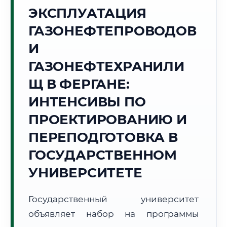
Точное местное время:
ЭКСПЛУАТАЦИЯ
06:19:32
ГАЗОНЕФТЕПРОВОДОВ
Четверг, 6 Августа
И
2026 г.
ГАЗОНЕФТЕХРАНИЛИ
+25°C
Погода в г. Фергана:
☀️
,
Ясно
Щ В ФЕРГАНЕ:
🌅 Восход:
05:15
🌇 Закат:
19:22
Световой день:
14 ч. 7 мин.
ИНТЕНСИВЫ ПО
ПРОЕКТИРОВАНИЮ И
📍 Региональная справка
г. Фергана
ПЕРЕПОДГОТОВКА В
Субъект:
Республика Узбекистан
ГОСУДАРСТВЕННОМ
Тел. код:
+998 (73)
Почтовые индексы:
150100–150130
УНИВЕРСИТЕТЕ
Часовой пояс:
UTC+5
Формат учебы:
Дистанционно
Государственный университет
объявляет набор на программы
🗺️ Зона обслуживания: г. Фергана