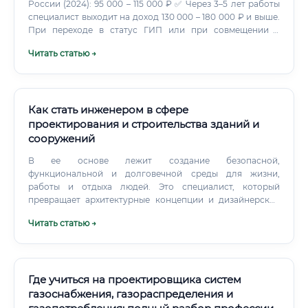
старт для получения опыта, но как постоянное место —
России (2024): 95 000 – 115 000 ₽ ✅ Через 3–5 лет работы
не самый выгодный вариант по зарплате. Как начать
специалист выходит на доход 130 000 – 180 000 ₽ и выше.
карьеру без опыта ✅ Вопреки расхожему мнению, войти в
При переходе в статус ГИП или при совмещении с
профессию без опыта вполне реально.
фрилансом реальный доход превышает 200 000 – 250 000
Читать статью →
₽ в месяц. Где платят больше всего ⚠️ Самые высокие
зарплаты — в нефтегазовом секторе и атомной
промышленности.
Как стать инженером в сфере
проектирования и строительства зданий и
сооружений
В ее основе лежит создание безопасной,
функциональной и долговечной среды для жизни,
работы и отдыха людей. Это специалист, который
превращает архитектурные концепции и дизайнерские
идеи в реальные, физически осуществимые объекты, будь
Читать статью →
то жилой небоскреб, мост через реку, промышленный
комплекс или спортивная арена.
Где учиться на проектировщика систем
газоснабжения, газораспределения и