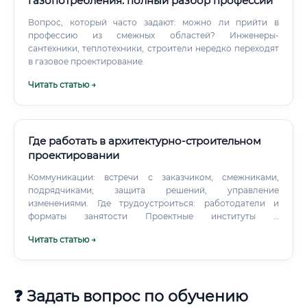
газопотребления: полный разбор профессии
Вопрос, который часто задают: можно ли прийти в
профессию из смежных областей? Инженеры-
сантехники, теплотехники, строители нередко переходят
в газовое проектирование.
Читать статью →
Где работать в архитектурно-строительном
проектировании
Коммуникации: встречи с заказчиком, смежниками,
подрядчиками; защита решений, управление
изменениями. Где трудоустроиться: работодатели и
форматы занятости Проектные институты и
архитектурные бюро (частные и гос): жилые,
Читать статью →
общественные, промышленные объекты.
❓ Задать вопрос по обучению