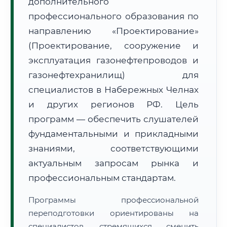
дополнительного
профессионального образования по
направлению «Проектирование»
(Проектирование, сооружение и
эксплуатация газонефтепроводов и
🚚
Расчет логистики оригиналов:
газонефтехранилищ) для
• Маршрут транзита:
~1 913 км
• Экспресс-доставка СДЭК / Почтой:
3–5 рабочих дней
специалистов в Набережных Челнах
и других регионов РФ. Цель
📜 Документы и аккредитация
ФИС ФРДО
программ — обеспечить слушателей
фундаментальными и прикладными
знаниями, соответствующими
🔍
Нажмите на документ для увеличения и просмотра
актуальным запросам рынка и
профессиональным стандартам.
Программы профессиональной
переподготовки ориентированы на
специалистов, стремящихся сменить