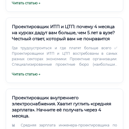
Читать статью →
Проектировщик ИТП и ЦТП: почему 4 месяца
на курсах дадут вам больше, чем 5 лет в вузе?
Честный ответ, который вам не понравится
Где трудоустроиться и где платят больше всего ✅
Проектировщики ИТП и ЦТП востребованы в самых
разных секторах экономики: Проектные организации:
Специализированные проектные бюро (наибольший
спрос) Генеральные проектировщики крупных объектов
Читать статью →
Государственные проектные институты Строительный
сектор: Девелоперские компании (жилищное
строительство) Генподрядные строительные
организации Компании по строительству промышленных
объектов Эксплуатационные организации: Управляющие
Проектировщик внутреннего
компании ЖКХ Теплоснабжающие организации (МУП,
электроснабжения. Хватит гуглить «средняя
ГУП) Энергосервисные компании (ЭСКО) Производители
зарплата». Начните её получать через 4
оборудования: Технические специалисты / инженеры-
месяца.
консультанты Отдел технической поддержки Таблица 3.
Где платят больше всего ⚠️ Работа в ЖКХ — хороший
📊 Средняя зарплата инженера-проектировщика по