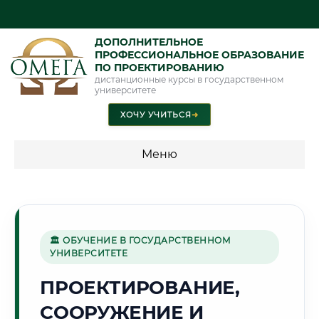
ДОПОЛНИТЕЛЬНОЕ
ПРОФЕССИОНАЛЬНОЕ ОБРАЗОВАНИЕ
ПО ПРОЕКТИРОВАНИЮ
дистанционные курсы в государственном
университете
ХОЧУ УЧИТЬСЯ
➜
Меню
💰 ПРОГРАММЫ И СТОИМОСТЬ
Стоимость по программам обучения "Проектирование"
🏛 ОБУЧЕНИЕ В ГОСУДАРСТВЕННОМ
УНИВЕРСИТЕТЕ
🏗️
ПРОЕКТИРОВАНИЕ,
СООРУЖЕНИЕ И
Г. НАБЕРЕЖНЫЕ ЧЕЛНЫ