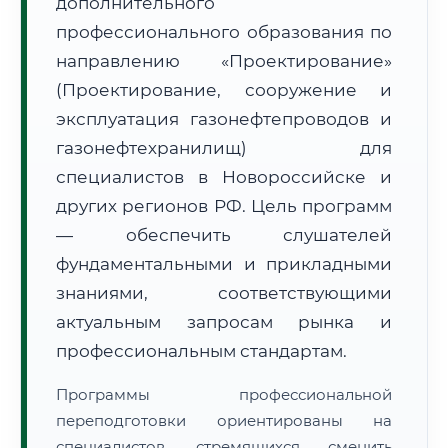
дополнительного
профессионального образования по
направлению «Проектирование»
(Проектирование, сооружение и
эксплуатация газонефтепроводов и
🚚
Расчет логистики оригиналов:
газонефтехранилищ) для
• Маршрут транзита:
~3 365 км
• Экспресс-доставка СДЭК / Почтой:
5–7 рабочих дней
специалистов в Новороссийске и
других регионов РФ. Цель программ
📜 Документы и аккредитация
ФИС ФРДО
— обеспечить слушателей
фундаментальными и прикладными
знаниями, соответствующими
🔍
Нажмите на документ для увеличения и просмотра
актуальным запросам рынка и
профессиональным стандартам.
Программы профессиональной
переподготовки ориентированы на
специалистов, стремящихся сменить