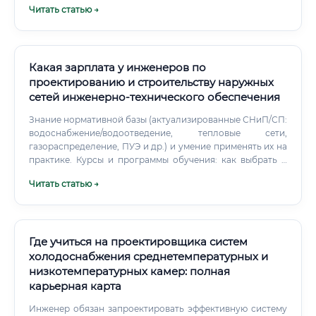
Читать статью →
специальности: сравнение и преимущества Профессия
проектировщика металлоконструкций существует в
тесной связи с другими строительными
специальностями.
Какая зарплата у инженеров по
проектированию и строительству наружных
сетей инженерно‑технического обеспечения
Знание нормативной базы (актуализированные СНиП/СП:
водоснабжение/водоотведение, тепловые сети,
газораспределение, ПУЭ и др.) и умение применять их на
практике. Курсы и программы обучения: как выбрать и
чему учиться Оптимально сочетать базовый CAD,
Читать статью →
профильные расчеты, BIM‑координацию и практику по
выпуску РД. Для водоснабжения/канализации —
EPANET/WaterGEMS/SewerGEMS, для ливневки — SWMM,
для тепловых сетей — специализированные модули, для
трасс — Civil 3D/InfraWorks, для координации —
Где учиться на проектировщика систем
Revit/Navisworks.
холодоснабжения среднетемпературных и
низкотемпературных камер: полная
карьерная карта
Инженер обязан запроектировать эффективную систему