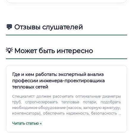
💬 Отзывы слушателей
💡 Может быть интересно
Где и кем работать: экспертный анализ
профессии инженера-проектировщика
тепловых сетей
Специалист должен рассчитать оптимальные диаметры
труб, спрогнозировать тепловые потери, подобрать
необходимое оборудование (насосы, запорную арматуру,
компенсаторы), обеспечить надежность, безопасность и
экономическую эффективность всей системы на
Читать статью →
десятилетия вперед. Фактически, он создает
"кровеносную систему" города, по которой циркулирует