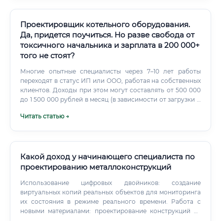
жизненно важное тепло. Ключевые обязанности и задачи
специалиста Круг обязанностей инженера-
проектировщика тепловых сетей обширен и охватывает
Проектировщик котельного оборудования.
весь жизненный цикл проекта.
Да, придется поучиться. Но разве свобода от
токсичного начальника и зарплата в 200 000+
того не стоят?
Многие опытные специалисты через 7–10 лет работы
переходят в статус ИП или ООО, работая на собственных
клиентов. Доходы при этом могут составлять от 500 000
до 1 500 000 рублей в месяц (в зависимости от загрузки и
сегмента).
Читать статью →
Какой доход у начинающего специалиста по
проектированию металлоконструкций
Использование цифровых двойников: создание
виртуальных копий реальных объектов для мониторинга
их состояния в режиме реального времени. Работа с
новыми материалами: проектирование конструкций из
высокопрочных сплавов и композитов. Смежные