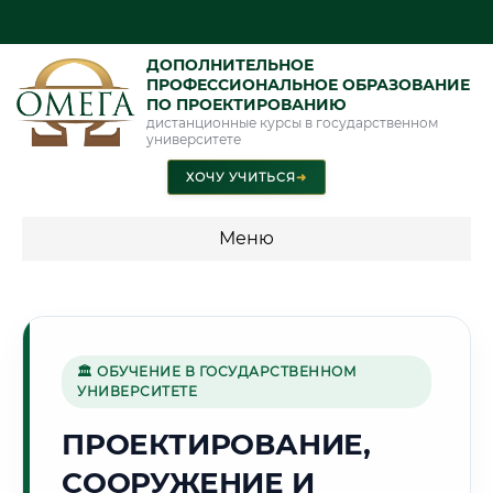
ДОПОЛНИТЕЛЬНОЕ
ПРОФЕССИОНАЛЬНОЕ ОБРАЗОВАНИЕ
ПО ПРОЕКТИРОВАНИЮ
дистанционные курсы в государственном
университете
ХОЧУ УЧИТЬСЯ
➜
Меню
💰 ПРОГРАММЫ И СТОИМОСТЬ
Стоимость по программам обучения "Проектирование"
🏛 ОБУЧЕНИЕ В ГОСУДАРСТВЕННОМ
УНИВЕРСИТЕТЕ
⚓
ПРОЕКТИРОВАНИЕ,
СООРУЖЕНИЕ И
Г. НОВОРОССИЙСК