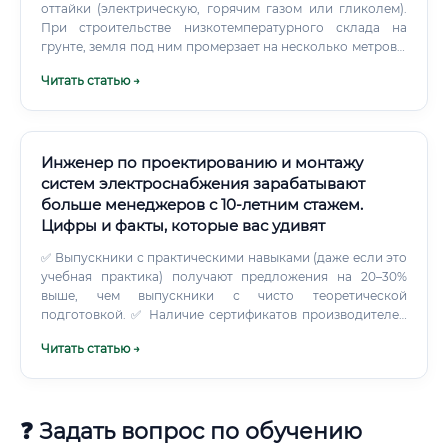
оттайки (электрическую, горячим газом или гликолем).
При строительстве низкотемпературного склада на
грунте, земля под ним промерзает на несколько метров в
глубину за 1–2 года.
Читать статью →
Инженер по проектированию и монтажу
систем электроснабжения зарабатывают
больше менеджеров с 10-летним стажем.
Цифры и факты, которые вас удивят
✅ Выпускники с практическими навыками (даже если это
учебная практика) получают предложения на 20–30%
выше, чем выпускники с чисто теоретической
подготовкой. ✅ Наличие сертификатов производителей
оборудования (Siemens, Schneider, BOLID) даёт
Читать статью →
существенное преимущество при найме. ⚠️ Важный
совет: при выборе курсов обязательно уточняйте,
включена ли производственная практика и есть ли
договорённости с работодателями.
❓ Задать вопрос по обучению