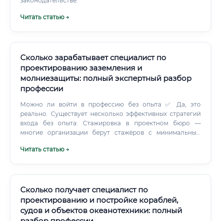
законодательстве.
Читать статью →
Сколько зарабатывает специалист по
проектированию заземления и
молниезащиты: полный экспертный разбор
профессии
Можно ли войти в профессию без опыта ✅ Да, это
реально. Существует несколько эффективных стратегий
входа без опыта: Стажировка в проектном бюро —
многие организации берут стажёров с минимальным
окладом, обучая на практике Должность технического
Читать статью →
помощника / чертёжника — позволяет погрузиться в
процессы изнутри Работа в электромонтажной
организации — понимание монтажа помогает лучше
проектировать Фриланс на простых объектах — частные
дома, небольшие коммерческие объекты ! Что важно
Сколько получает специалист по
понимать: без хотя бы минимальной технической базы
проектированию и постройке кораблей,
(электротехника, физика) старт будет сложным.
судов и объектов океанотехники: полный
разбор профессии