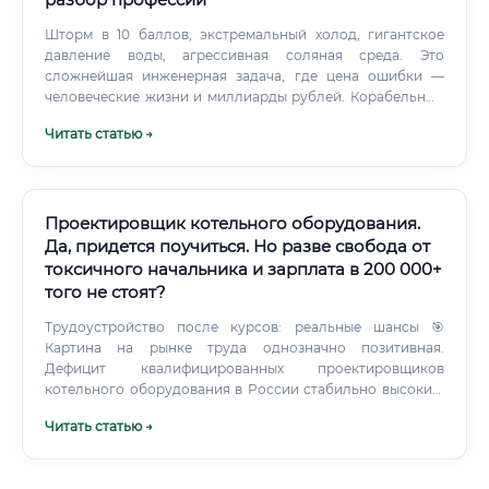
Шторм в 10 баллов, экстремальный холод, гигантское
давление воды, агрессивная соляная среда. Это
сложнейшая инженерная задача, где цена ошибки —
человеческие жизни и миллиарды рублей. Корабельный
инженер — это не один человек, который всё делает сам.
Читать статью →
Проектировщик котельного оборудования.
Да, придется поучиться. Но разве свобода от
токсичного начальника и зарплата в 200 000+
того не стоят?
Трудоустройство после курсов: реальные шансы 🎯
Картина на рынке труда однозначно позитивная.
Дефицит квалифицированных проектировщиков
котельного оборудования в России стабильно высокий.
Где ищут специалистов: Проектные институты и бюро
Читать статью →
(ГПИ, частные компании) Промышленные предприятия
(собственные отделы главного энергетика) Нефтегазовые
компании и их подрядчики Строительные компании,