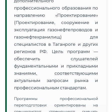
дополнительного
профессионального образования по
направлению «Проектирование»
(Проектирование, сооружение и
эксплуатация газонефтепроводов и
🚚
Расчет логистики оригиналов:
газонефтехранилищ) для
• Маршрут транзита:
~3 134 км
• Экспресс-доставка СДЭК / Почтой:
4–6 рабочих дней
специалистов в Таганроге и других
регионов РФ. Цель программ —
📜 Документы и аккредитация
ФИС ФРДО
обеспечить слушателей
фундаментальными и прикладными
знаниями, соответствующими
🔍
Нажмите на документ для увеличения и просмотра
актуальным запросам рынка и
профессиональным стандартам.
Программы профессиональной
переподготовки ориентированы на
специалистов, стремящихся сменить