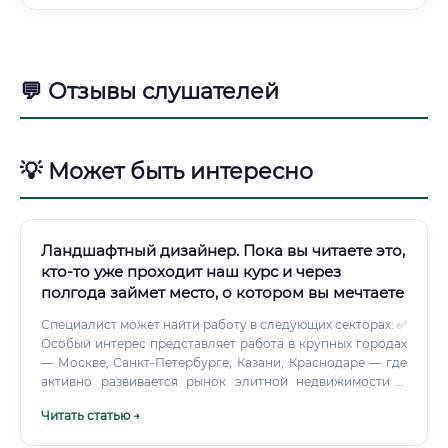
💬 Отзывы слушателей
💡 Может быть интересно
Ландшафтный дизайнер. Пока вы читаете это,
кто-то уже проходит наш курс и через
полгода займет место, о котором вы мечтаете
Специалист может найти работу в следующих секторах: ✅
Особый интерес представляет работа в крупных городах
— Москве, Санкт-Петербурге, Казани, Краснодаре — где
активно развивается рынок элитной недвижимости и
благоустройства. Уровень заработной платы: таблицы и
Читать статью →
цифры 💰 Заработная плата ландшафтного дизайнера
существенно варьируется в зависимости от уровня