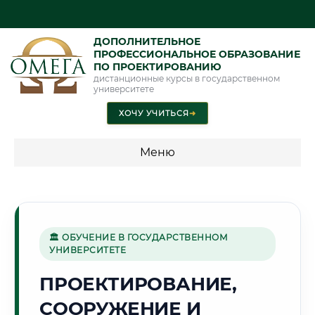
ДОПОЛНИТЕЛЬНОЕ
ПРОФЕССИОНАЛЬНОЕ ОБРАЗОВАНИЕ
ПО ПРОЕКТИРОВАНИЮ
дистанционные курсы в государственном
университете
ХОЧУ УЧИТЬСЯ
➜
Меню
💰 ПРОГРАММЫ И СТОИМОСТЬ
Стоимость по программам обучения "Проектирование"
🏛 ОБУЧЕНИЕ В ГОСУДАРСТВЕННОМ
УНИВЕРСИТЕТЕ
🌊
ПРОЕКТИРОВАНИЕ,
СООРУЖЕНИЕ И
Г. ТАГАНРОГ