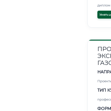
диплом 
Узнать ц
ПРО
ЭКС
ГАЗ
НАПР
Проект
ТИП К
профес
ФОРМ