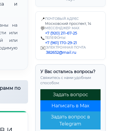
нка и
📍
ПОЧТОВЫЙ АДРЕС
Московский проспект, 14
ваны на
💬
МЕССЕНДЖЕР MAX
сти или
+7 (920) 211-67-25
📞
ТЕЛЕФОНЫ
ой или
+7 (961) 170-29-21
одимую
✉️
ЭЛЕКТРОННАЯ ПОЧТА
382652@mail.ru
У Вас остались вопросы?
Свяжитесь с нами удобным
способом:
грамм по
Задать вопрос
Написать в Max
Задать вопрос в
Telegram
В И