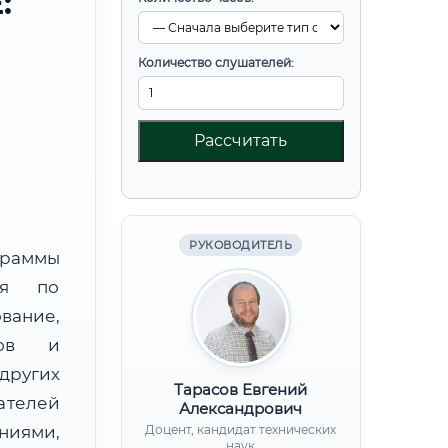
:
Количество слушателей:
Рассчитать
РУКОВОДИТЕЛЬ
граммы
ния по
ание,
дов и
других
Тарасов Евгений
ателей
Александрович
иями,
Доцент, кандидат технических
наук