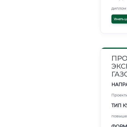
диплом 
Узнать ц
ПРО
ЭКС
ГАЗ
НАПР
Проект
ТИП К
повыше
ФОРМ