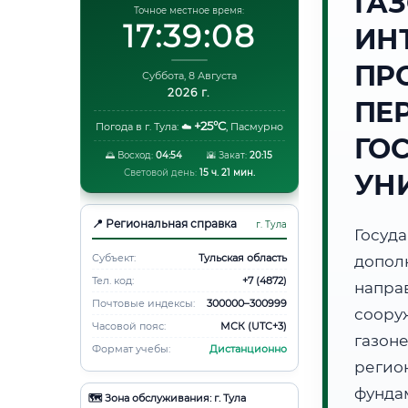
ГА
Точное местное время:
17:39:09
ИН
ПР
Суббота, 8 Августа
2026 г.
ПЕ
+25°C
Погода в г. Тула:
☁️
,
Пасмурно
ГО
🌅 Восход:
04:54
🌇 Закат:
20:15
Световой день:
15 ч. 21 мин.
УН
📍 Региональная справка
г. Тула
Госуд
Субъект:
Тульская область
допол
Тел. код:
+7 (4872)
напр
Почтовые индексы:
300000–300999
соор
Часовой пояс:
МСК (UTC+3)
газон
Формат учебы:
Дистанционно
регио
фунд
🗺️ Зона обслуживания: г. Тула