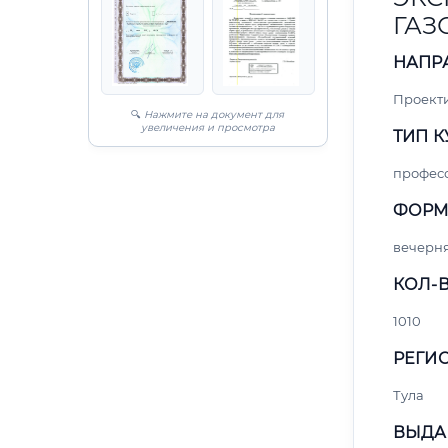
ГАЗ
НАПР
Проект
🔍
Нажмите на документ для
увеличения и просмотра
ТИП К
профес
ФОРМ
вечерн
КОЛ-В
1010
РЕГИО
Тула
ВЫДА