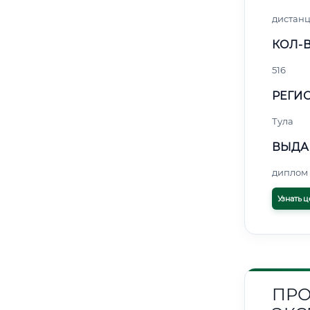
дистан
КОЛ-В
516
РЕГИО
Тула
ВЫДА
диплом 
Узнать ц
ПРО