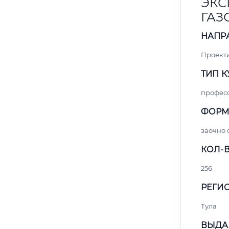
ЭКС
ГАЗ
НАПР
Проект
ТИП К
профес
ФОРМ
заочно 
КОЛ-В
256
РЕГИО
Тула
ВЫДА