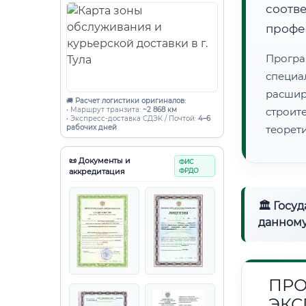
соот
профе
Програ
специа
расши
🚚
Расчет логистики оригиналов:
• Маршрут транзита:
~2 868 км
строи
• Экспресс-доставка СДЭК / Почтой:
4–6
рабочих дней
теорет
📜 Документы и
ФИС
аккредитация
ФРДО
🏛 Госу
данному
ПРО
ЭКС