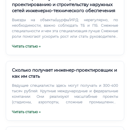
проектированию и строительству наружных
сетей инженерно‑технического обеспечения
Выезды на объекты/шурфы/ИРД: нерегулярно, по
необходимости; важно соблюдать ТБ и ПБ. Смежные
специальности и чем эта специализация лучше Смежные
роли помогают ускорить рост или стать руководителем
мультидисциплинарных проектов. Сравнение со
Читать статью →
смежными специальностями Чем лучше специализация
наружных сетей: Высокая и стабильная
востребованность на всех стадиях
инвестиционно‑строительных проектов.
Сколько получает инженер-проектировщик и
как им стать
Ведущие специалисты здесь могут получать и 300-400
тысяч рублей. Крупные международные и федеральные
компании: Они реализуют масштабные проекты
(стадионы, аэропорты, сложные промышленные
комплексы) и могут позволить себе платить
Читать статью →
высококлассным специалистам больше. BIM-
проектирование: Специалисты, владеющие
технологиями информационного моделирования зданий
(BIM), в частности программой Revit, ценятся на рынке