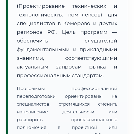
(Проектирование технических и
технологических комплексов) для
специалистов в Кемерово и других
регионов РФ. Цель программ —
обеспечить слушателей
🚚
Расчет логистики оригиналов:
• Маршрут транзита:
~204 км
фундаментальными и прикладными
• Экспресс-доставка СДЭК / Почтой:
1–2 рабочих дня
знаниями, соответствующими
📜 Документы и аккредитация
актуальным запросам рынка и
ФИС ФРДО
профессиональным стандартам.
Программы профессиональной
🔍
Нажмите на документ для увеличения и просмотра
переподготовки ориентированы на
специалистов, стремящихся сменить
направление деятельности или
расширить профессиональные
полномочия в проектной или