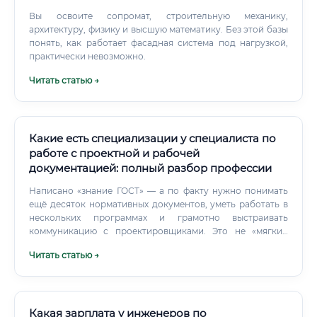
Вы освоите сопромат, строительную механику,
архитектуру, физику и высшую математику. Без этой базы
понять, как работает фасадная система под нагрузкой,
практически невозможно.
Читать статью →
Какие есть специализации у специалиста по
работе с проектной и рабочей
документацией: полный разбор профессии
Написано «знание ГОСТ» — а по факту нужно понимать
ещё десяток нормативных документов, уметь работать в
нескольких программах и грамотно выстраивать
коммуникацию с проектировщиками. Это не «мягкий
навык» в категории «приятный бонус». Специалист по
Читать статью →
документации постоянно взаимодействует с
проектировщиками, которые иногда не торопятся
исправлять ошибки, с подрядчиками, которым «нужен
чертёж прямо сейчас», и с заказчиком, который требует
отчёт за 10 минут.
Какая зарплата у инженеров по