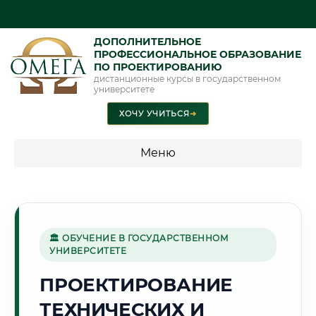
ДОПОЛНИТЕЛЬНОЕ
ПРОФЕССИОНАЛЬНОЕ ОБРАЗОВАНИЕ
ПО ПРОЕКТИРОВАНИЮ
дистанционные курсы в государственном
университете
ХОЧУ УЧИТЬСЯ
➜
Меню
💰 ПРОГРАММЫ И СТОИМОСТЬ
Стоимость по программам обучения "Проектирование"
🏛 ОБУЧЕНИЕ В ГОСУДАРСТВЕННОМ
УНИВЕРСИТЕТЕ
⛏️
ПРОЕКТИРОВАНИЕ
ТЕХНИЧЕСКИХ И
Г. КЕМЕРОВО