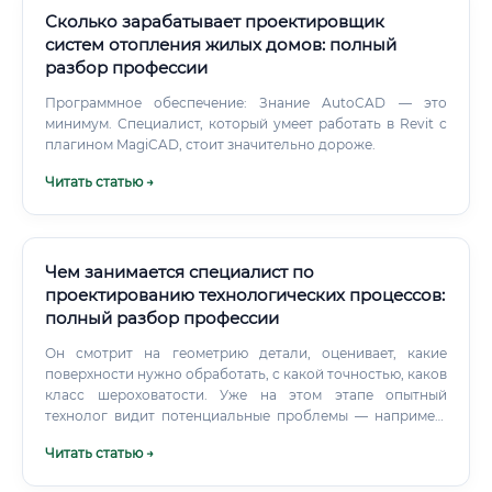
выше и могут рассчитывать на зарплату на 15-25%
Сколько зарабатывает проектировщик
больше, чем их коллеги, работающие только в 2D
систем отопления жилых домов: полный
(AutoCAD).
разбор профессии
Программное обеспечение: Знание AutoCAD — это
минимум. Специалист, который умеет работать в Revit с
плагином MagiCAD, стоит значительно дороже.
Читать статью →
Чем занимается специалист по
проектированию технологических процессов:
полный разбор профессии
Он смотрит на геометрию детали, оценивает, какие
поверхности нужно обработать, с какой точностью, каков
класс шероховатости. Уже на этом этапе опытный
технолог видит потенциальные проблемы — например,
что допуск в 0,005 мм на данном оборудовании
Читать статью →
недостижим без специальной оснастки.