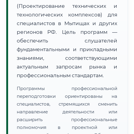
(Проектирование технических и
технологических комплексов) для
специалистов в Мытищах и других
регионов РФ. Цель программ —
обеспечить слушателей
🚚
Расчет логистики оригиналов:
• Маршрут транзита:
~2 799 км
фундаментальными и прикладными
• Экспресс-доставка СДЭК / Почтой:
4–6 рабочих дней
знаниями, соответствующими
📜 Документы и аккредитация
актуальным запросам рынка и
ФИС ФРДО
профессиональным стандартам.
Программы профессиональной
🔍
Нажмите на документ для увеличения и просмотра
переподготовки ориентированы на
специалистов, стремящихся сменить
направление деятельности или
расширить профессиональные
полномочия в проектной или