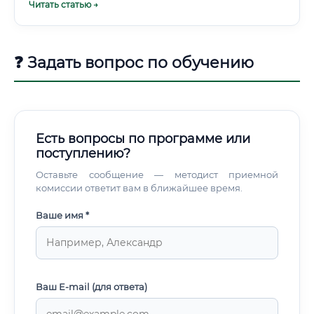
Читать статью →
Контролирует соответствие строительных норм и
регламентов ✅ Участвует в экспертизе проектов и
строительном контроле Это профессия, где ошибка на
бумаге стоит миллионы рублей на объекте. Чем
❓ Задать вопрос по обучению
занимается специалист по проектированию и
организации строительства Рабочий день такого
специалиста редко бывает одинаковым.
Есть вопросы по программе или
поступлению?
Оставьте сообщение — методист приемной
комиссии ответит вам в ближайшее время.
Ваше имя *
Ваш E-mail (для ответа)