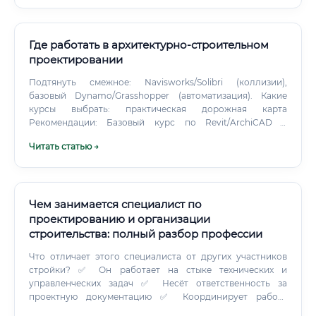
одинаковый? Профессия делится на несколько узких
направлений в зависимости от типа применяемого
хладагента и масштаба объекта.
Где работать в архитектурно-строительном
проектировании
Подтянуть смежное: Navisworks/Solibri (коллизии),
базовый Dynamo/Grasshopper (автоматизация). Какие
курсы выбрать: практическая дорожная карта
Рекомендации: Базовый курс по Revit/ArchiCAD с
выпуском мини-проекта (обязательно — наставник/код-
Читать статью →
ревью чертежей). Специализация: Архитектор: Revit (АР) +
нормы по доступности, пожарной безопасности,
акустике; визуализация (Enscape/Twinmotion).
Чем занимается специалист по
проектированию и организации
строительства: полный разбор профессии
Что отличает этого специалиста от других участников
стройки? ✅ Он работает на стыке технических и
управленческих задач ✅ Несёт ответственность за
проектную документацию ✅ Координирует работу
подрядчиков, проектировщиков и заказчиков ✅