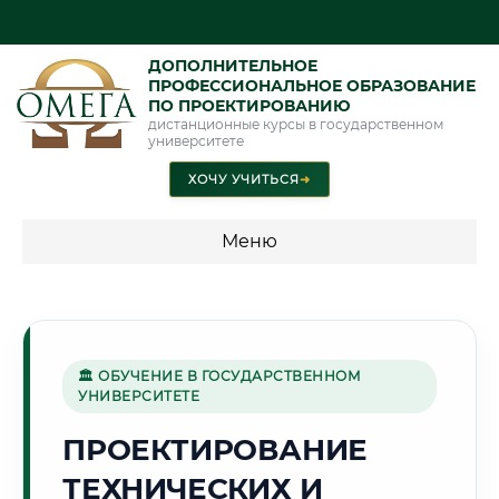
ДОПОЛНИТЕЛЬНОЕ
ПРОФЕССИОНАЛЬНОЕ ОБРАЗОВАНИЕ
ПО ПРОЕКТИРОВАНИЮ
дистанционные курсы в государственном
университете
ХОЧУ УЧИТЬСЯ
➜
Меню
💰 ПРОГРАММЫ И СТОИМОСТЬ
Стоимость по программам обучения "Проектирование"
🏛 ОБУЧЕНИЕ В ГОСУДАРСТВЕННОМ
УНИВЕРСИТЕТЕ
🏢
ПРОЕКТИРОВАНИЕ
ТЕХНИЧЕСКИХ И
Г. МЫТИЩИ