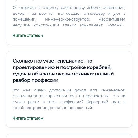
Он отвечает за отделку, расстановку мебели, освещение,
декор – за все то, что создает атмосферу и уют в
помещении. Инженер-конструктор: Рассчитывает
несущие конструкции здания (фундамент, колонны,
перекрытия), чтобы оно было прочным и устойчивым.
Читать статью →
Архитектор придумывает форму, а конструктор делает ее
реальной и безопасной.
Сколько получает специалист по
проектированию и постройке кораблей,
судов и объектов океанотехники: полный
разбор профессии
Это уже очень достойный доход для инженерной
специальности. Карьерный рост и перспективы Есть ли
смысл расти в этой профессии? Карьерный путь в
кораблестроении довольно прозрачный.
Читать статью →