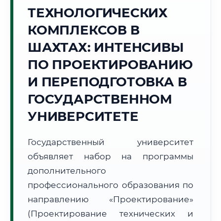
Точное местное время:
ТЕХНОЛОГИЧЕСКИХ
13:37:47
КОМПЛЕКСОВ В
Воскресенье, 9 Августа
ШАХТАХ: ИНТЕНСИВЫ
2026 г.
ПО ПРОЕКТИРОВАНИЮ
+30°C
Погода в г. Шахты:
⛅
,
Переменная облачность
И ПЕРЕПОДГОТОВКА В
🌅 Восход:
05:06
🌇 Закат:
19:42
Световой день:
14 ч. 36 мин.
ГОСУДАРСТВЕННОМ
УНИВЕРСИТЕТЕ
📍 Региональная справка
г. Шахты
Субъект:
Ростовская область
Государственный университет
Тел. код:
+7 (8636)
объявляет набор на программы
Почтовые индексы:
346500–346599
дополнительного
Часовой пояс:
МСК (UTC+3)
профессионального образования по
Формат учебы:
Дистанционно
направлению «Проектирование»
(Проектирование технических и
🗺️ Зона обслуживания: г. Шахты