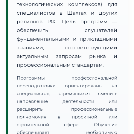
технологических комплексов) для
специалистов в Шахтах и других
регионов РФ. Цель программ —
обеспечить слушателей
фундаментальными и прикладными
🚚
Расчет логистики оригиналов:
• Маршрут транзита:
знаниями, соответствующими
~3 022 км
• Экспресс-доставка СДЭК / Почтой:
4–6 рабочих дней
актуальным запросам рынка и
профессиональным стандартам.
📜 Документы и аккредитация
ФИС ФРДО
Программы профессиональной
переподготовки ориентированы на
специалистов, стремящихся сменить
🔍
Нажмите на документ для увеличения и просмотра
направление деятельности или
расширить профессиональные
полномочия в проектной или
строительной сфере. Обучение
обеспечивает необходимую