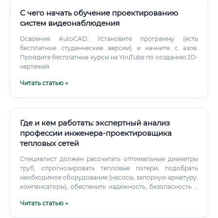
стартовые компетенции, а не заменяют годы практики.
С чего начать обучение проектированию
систем видеонаблюдения
Освоение AutoCAD: Установите программу (есть
бесплатные студенческие версии) и начните с азов.
Пройдите бесплатные курсы на YouTube по созданию 2D-
чертежей.
Читать статью →
Где и кем работать: экспертный анализ
профессии инженера-проектировщика
тепловых сетей
Специалист должен рассчитать оптимальные диаметры
труб, спрогнозировать тепловые потери, подобрать
необходимое оборудование (насосы, запорную арматуру,
компенсаторы), обеспечить надежность, безопасность и
экономическую эффективность всей системы на
Читать статью →
десятилетия вперед. Фактически, он создает
"кровеносную систему" города, по которой циркулирует