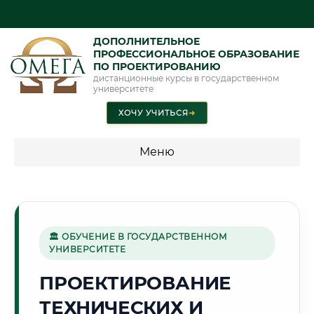
ДОПОЛНИТЕЛЬНОЕ
ПРОФЕССИОНАЛЬНОЕ ОБРАЗОВАНИЕ
ПО ПРОЕКТИРОВАНИЮ
дистанционные курсы в государственном
университете
ХОЧУ УЧИТЬСЯ
➜
Меню
💰 ПРОГРАММЫ И СТОИМОСТЬ
Стоимость по программам обучения "Проектирование"
🏛 ОБУЧЕНИЕ В ГОСУДАРСТВЕННОМ
УНИВЕРСИТЕТЕ
⛏️
ПРОЕКТИРОВАНИЕ
ТЕХНИЧЕСКИХ И
Г. ШАХТЫ