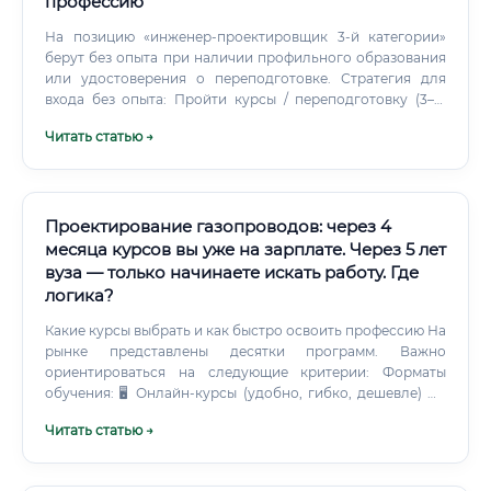
профессию
На позицию «инженер-проектировщик 3-й категории»
берут без опыта при наличии профильного образования
или удостоверения о переподготовке. Стратегия для
входа без опыта: Пройти курсы / переподготовку (3–12
месяцев) Собрать учебное портфолио (учебные проекты,
Читать статью →
чертежи) Откликаться на позиции стажёра или
помощника проектировщика Параллельно сдать
квалификационный экзамен НОПРИЗ (Национальное
объединение проектировщиков) Документы для
трудоустройства Сколько зарабатывают выпускники
Проектирование газопроводов: через 4
курсов и как быстро окупается обучение ⚡ Рассмотрим
месяца курсов вы уже на зарплате. Через 5 лет
конкретный расчёт окупаемости.
вуза — только начинаете искать работу. Где
логика?
Какие курсы выбрать и как быстро освоить профессию На
рынке представлены десятки программ. Важно
ориентироваться на следующие критерии: Форматы
обучения: 🖥️ Онлайн-курсы (удобно, гибко, дешевле) 🏛️
Очные курсы при учебных центрах (больше практики) 📚
Читать статью →
Корпоративное обучение (если уже работаете в смежной
сфере) ⚠️ Избегайте программ, которые обещают «стать
ГИПом за 2 месяца» — это нереально. Курсы дают