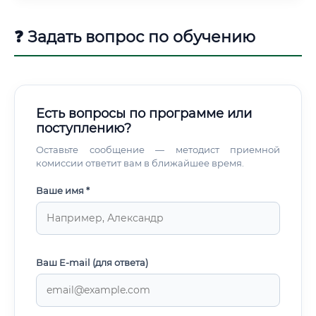
жизненно важное тепло. Ключевые обязанности и задачи
специалиста Круг обязанностей инженера-
❓ Задать вопрос по обучению
проектировщика тепловых сетей обширен и охватывает
весь жизненный цикл проекта.
Есть вопросы по программе или
поступлению?
Оставьте сообщение — методист приемной
комиссии ответит вам в ближайшее время.
Ваше имя *
Ваш E-mail (для ответа)