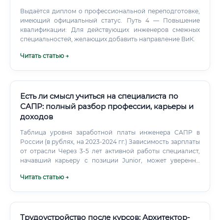
Выдаётся диплом о профессиональной переподготовке,
имеющий официальный статус. Путь 4 — Повышение
квалификации: Для действующих инженеров смежных
специальностей, желающих добавить направление ВиК.
Читать статью →
Есть ли смысл учиться на специалиста по
САПР: полный разбор профессии, карьеры и
доходов
Таблица уровня заработной платы инженера САПР в
России (в рублях, на 2023-2024 гг.) Зависимость зарплаты
от отрасли Через 3-5 лет активной работы специалист,
начавший карьеру с позиции Junior, может уверенно
претендовать на позицию Senior с доходом, в 2-3 раза
Читать статью →
превышающим стартовый. Карьерный путь: от новичка до
руководителя проектного отдела Профессия инженера
САПР предлагает прозрачный и понятный карьерный
рост, который может развиваться как в вертикальном
(управленческом), так и в горизонтальном (экспертном)
Трудоустройство после курсов: Архитектор-