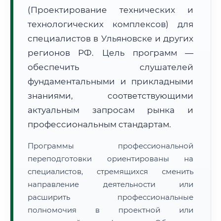
(Проектирование технических и
технологических комплексов) для
специалистов в Ульяновске и других
регионов РФ. Цель программ —
обеспечить слушателей
🚚
Расчет логистики оригиналов:
• Маршрут транзита:
~2 199 км
фундаментальными и прикладными
• Экспресс-доставка СДЭК / Почтой:
3–5 рабочих дней
знаниями, соответствующими
📜 Документы и аккредитация
актуальным запросам рынка и
ФИС ФРДО
профессиональным стандартам.
Программы профессиональной
🔍
Нажмите на документ для увеличения и просмотра
переподготовки ориентированы на
специалистов, стремящихся сменить
направление деятельности или
расширить профессиональные
полномочия в проектной или