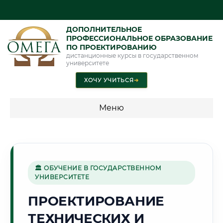
ДОПОЛНИТЕЛЬНОЕ
ПРОФЕССИОНАЛЬНОЕ ОБРАЗОВАНИЕ
ПО ПРОЕКТИРОВАНИЮ
дистанционные курсы в государственном
университете
ХОЧУ УЧИТЬСЯ
➜
Меню
💰 ПРОГРАММЫ И СТОИМОСТЬ
Стоимость по программам обучения "Проектирование"
🏛 ОБУЧЕНИЕ В ГОСУДАРСТВЕННОМ
УНИВЕРСИТЕТЕ
✈️
ПРОЕКТИРОВАНИЕ
ТЕХНИЧЕСКИХ И
Г. УЛЬЯНОВСК