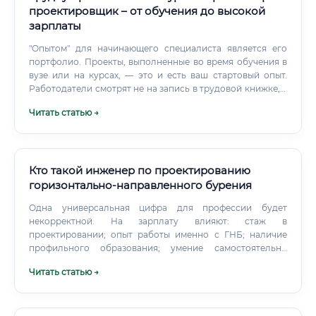
направлении. Сравнительная таблица карьерных
проектировщик – от обучения до высокой
траекторий Путь в профессию: с чего начать обучение и
зарплаты
как быстро его освоить?
"Опытом" для начинающего специалиста является его
портфолио. Проекты, выполненные во время обучения в
вузе или на курсах, — это и есть ваш стартовый опыт.
Работодатели смотрят не на запись в трудовой книжке, а
на реальные навыки, продемонстрированные в
Читать статью →
портфолио.
Кто такой инженер по проектированию
горизонтально-направленного бурения
Одна универсальная цифра для профессии будет
некорректной. На зарплату влияют: стаж в
проектировании; опыт работы именно с ГНБ; наличие
профильного образования; умение самостоятельно
вести проект; знание CAD и расчетных программ;
Читать статью →
готовность к командировкам; допуски и дополнительные
компетенции; сложность объектов; работа в подрядной
организации или проектном бюро; участие в крупных
инфраструктурных проектах. Ориентировочная картина