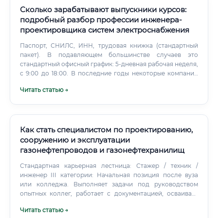
по российскому рынку может выглядеть так: Диапазоны
Сколько зарабатывают выпускники курсов:
примерные.
подробный разбор профессии инженера-
проектировщика систем электроснабжения
Паспорт, СНИЛС, ИНН, трудовая книжка (стандартный
пакет). В подавляющем большинстве случаев это
стандартный офисный график: 5-дневная рабочая неделя,
с 9:00 до 18:00. В последние годы некоторые компании
предлагают гибридный формат работы, но полностью
Читать статью →
удаленная работа встречается редко из-за
необходимости командного взаимодействия и выездов
на объекты.
Как стать специалистом по проектированию,
сооружению и эксплуатации
газонефтепроводов и газонефтехранилищ
Стандартная карьерная лестница: Стажер / техник /
инженер III категории: Начальная позиция после вуза
или колледжа. Выполняет задачи под руководством
опытных коллег, работает с документацией, осваивает
ПО, участвует в расчетах.
Читать статью →