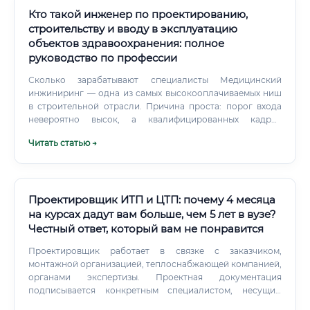
Кто такой инженер по проектированию,
строительству и вводу в эксплуатацию
объектов здравоохранения: полное
руководство по профессии
Сколько зарабатывают специалисты Медицинский
инжиниринг — одна из самых высокооплачиваемых ниш
в строительной отрасли. Причина проста: порог входа
невероятно высок, а квалифицированных кадров
катастрофически не хватает. Начинающий инженер
Читать статью →
(Junior), умеющий работать в Revit и понимающий основы
СанПиН, может рассчитывать на достойный старт.
Проектировщик ИТП и ЦТП: почему 4 месяца
на курсах дадут вам больше, чем 5 лет в вузе?
Честный ответ, который вам не понравится
Проектировщик работает в связке с заказчиком,
монтажной организацией, теплоснабжающей компанией,
органами экспертизы. Проектная документация
подписывается конкретным специалистом, несущим
юридическую ответственность за принятые решения.