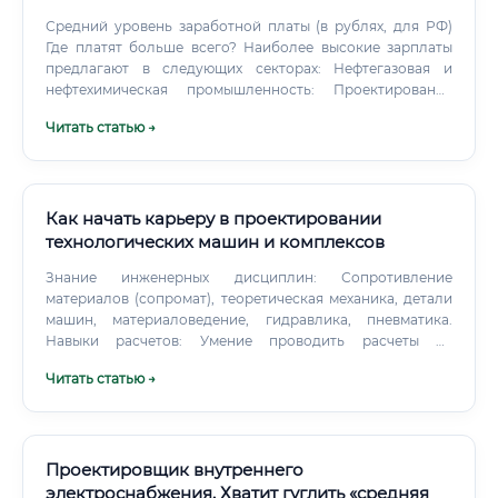
Средний уровень заработной платы (в рублях, для РФ)
Где платят больше всего? Наиболее высокие зарплаты
предлагают в следующих секторах: Нефтегазовая и
нефтехимическая промышленность: Проектирование
печей для НПЗ (нагревательные печи, печи риформинга).
Читать статью →
Крупные металлургические холдинги: Разработка и
модернизация доменных, сталеплавильных печей,
нагревательных печей прокатных станов.
Как начать карьеру в проектировании
технологических машин и комплексов
Знание инженерных дисциплин: Сопротивление
материалов (сопромат), теоретическая механика, детали
машин, материаловедение, гидравлика, пневматика.
Навыки расчетов: Умение проводить расчеты на
прочность, долговечность, кинематику как вручную, так и
Читать статью →
с помощью специальных программ (например, Ansys).
Знание технологий производства: Понимание того, как
работают токарные, фрезерные станки, как происходит
сварка, литье, гибка металла.
Проектировщик внутреннего
электроснабжения. Хватит гуглить «средняя