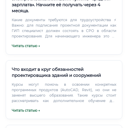
зарплата». Начните её получать через 4
месяца.
Какие документы требуются для трудоустройства ⚡
Важно: для подписания проектной документации как
ГИП специалист должен состоять в СРО в области
проектирования. Для начинающего инженера это не
обязательно — он работает под подписью
Читать статью →
ответственного руководителя. Как быстро можно
освоить профессию и с чего начать обучение ⚡ Честный
ответ на вопрос «можно ли начать получать нормальную
зарплату через 4 месяца»: Да — при условии
интенсивного обучения и активного поиска работы.
Что входит в круг обязанностей
проектировщика зданий и сооружений
Курсы могут помочь в освоении конкретных
программных продуктов (AutoCAD, Revit), но они не
заменят высшего образования. Такие курсы стоит
рассматривать как дополнительное обучение для
студентов или уже работающих специалистов, желающих
Читать статью →
повысить свою квалификацию. Крупные проектные
институты и строительные компании часто нанимают
молодых специалистов на начальные позиции: техник-
проектировщик, инженер 3-й категории.