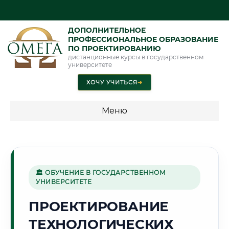
ДОПОЛНИТЕЛЬНОЕ
ПРОФЕССИОНАЛЬНОЕ ОБРАЗОВАНИЕ
ПО ПРОЕКТИРОВАНИЮ
дистанционные курсы в государственном
университете
ХОЧУ УЧИТЬСЯ
➜
Меню
💰 ПРОГРАММЫ И СТОИМОСТЬ
Стоимость по программам обучения "Проектирование"
🏛 ОБУЧЕНИЕ В ГОСУДАРСТВЕННОМ
УНИВЕРСИТЕТЕ
🌺
ПРОЕКТИРОВАНИЕ
ТЕХНОЛОГИЧЕСКИХ
Г. АНДИЖАН