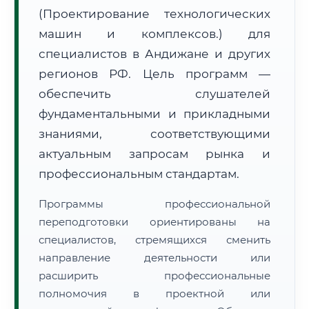
(Проектирование технологических
машин и комплексов.) для
специалистов в Андижане и других
регионов РФ. Цель программ —
обеспечить слушателей
🚚
Расчет логистики оригиналов:
• Маршрут транзита:
~1 766 км
фундаментальными и прикладными
• Экспресс-доставка СДЭК / Почтой:
3–4 рабочих дня
знаниями, соответствующими
📜 Документы и аккредитация
актуальным запросам рынка и
ФИС ФРДО
профессиональным стандартам.
Программы профессиональной
🔍
Нажмите на документ для увеличения и просмотра
переподготовки ориентированы на
специалистов, стремящихся сменить
направление деятельности или
расширить профессиональные
полномочия в проектной или