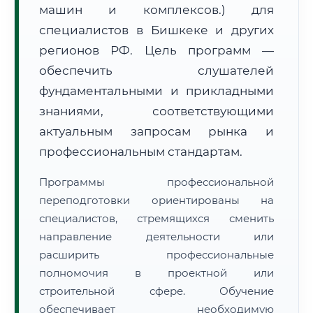
машин и комплексов.) для
специалистов в Бишкеке и других
регионов РФ. Цель программ —
обеспечить слушателей
фундаментальными и прикладными
🚚
Расчет логистики оригиналов:
• Маршрут транзита:
знаниями, соответствующими
~1 482 км
• Экспресс-доставка СДЭК / Почтой:
2–3 рабочих дня
актуальным запросам рынка и
профессиональным стандартам.
📜 Документы и аккредитация
ФИС ФРДО
Программы профессиональной
переподготовки ориентированы на
специалистов, стремящихся сменить
🔍
Нажмите на документ для увеличения и просмотра
направление деятельности или
расширить профессиональные
полномочия в проектной или
строительной сфере. Обучение
обеспечивает необходимую