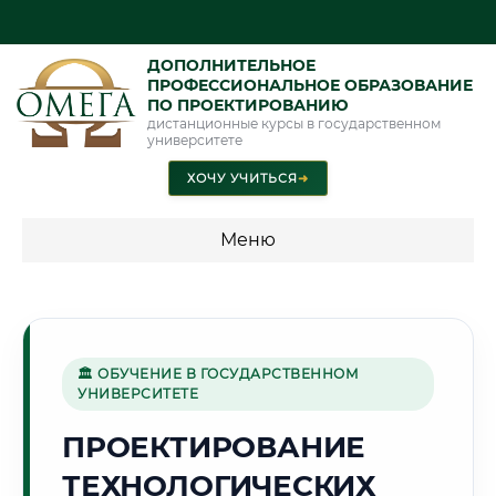
ДОПОЛНИТЕЛЬНОЕ
ПРОФЕССИОНАЛЬНОЕ ОБРАЗОВАНИЕ
ПО ПРОЕКТИРОВАНИЮ
дистанционные курсы в государственном
университете
ХОЧУ УЧИТЬСЯ
➜
Меню
💰 ПРОГРАММЫ И СТОИМОСТЬ
Стоимость по программам обучения "Проектирование"
🏛 ОБУЧЕНИЕ В ГОСУДАРСТВЕННОМ
УНИВЕРСИТЕТЕ
🏔️
ПРОЕКТИРОВАНИЕ
ТЕХНОЛОГИЧЕСКИХ
Г. БИШКЕК