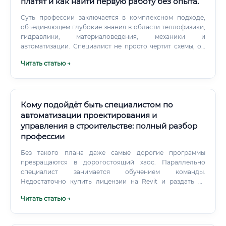
платят и как найти первую работу без опыта.
Суть профессии заключается в комплексном подходе,
объединяющем глубокие знания в области теплофизики,
гидравлики, материаловедения, механики и
автоматизации. Специалист не просто чертит схемы, он
создает сложную инженерную систему, в которой
Читать статью →
каждый элемент – от типа футеровки (огнеупорной
кладки) до системы газоотведения – должен быть точно
рассчитан и обоснован. Проектирование начинается с
получения технического задания от заказчика, в котором
указаны требования к производительности печи, типу
Кому подойдёт быть специалистом по
нагреваемого материала, температурному режиму и
автоматизации проектирования и
другим параметрам.
управления в строительстве: полный разбор
профессии
Без такого плана даже самые дорогие программы
превращаются в дорогостоящий хаос. Параллельно
специалист занимается обучением команды.
Недостаточно купить лицензии на Revit и раздать их
проектировщикам.
Читать статью →