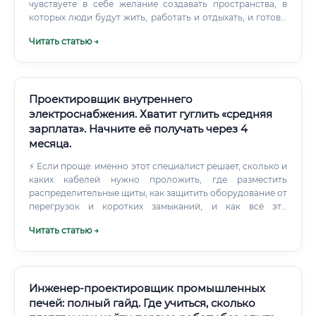
чувствуете в себе желание создавать пространства, в
которых люди будут жить, работать и отдыхать, и готовы
посвятить себя этому сложному, но невероятно
Читать статью →
увлекательному делу, эта статья – ваш путеводитель в
мир архитектурного проектирования. Многие ошибочно
полагают, что архитектор – это художник, который просто
рисует красивые дома.
Проектировщик внутреннего
электроснабжения. Хватит гуглить «средняя
зарплата». Начните её получать через 4
месяца.
⚡ Если проще: именно этот специалист решает, сколько и
каких кабелей нужно проложить, где разместить
распределительные щиты, как защитить оборудование от
перегрузок и коротких замыканий, и как всё это
оформить в виде проектной документации, которая
Читать статью →
соответствует действующим нормам. Работа
проектировщика внутреннего электроснабжения
охватывает раздел ЭОМ (электрооборудование и
освещение) проектной документации, а также разделы
ЭС (электроснабжение), ЭМ (электромонтаж) и смежные
Инженер-проектировщик промышленных
части.
печей: полный гайд. Где учиться, сколько