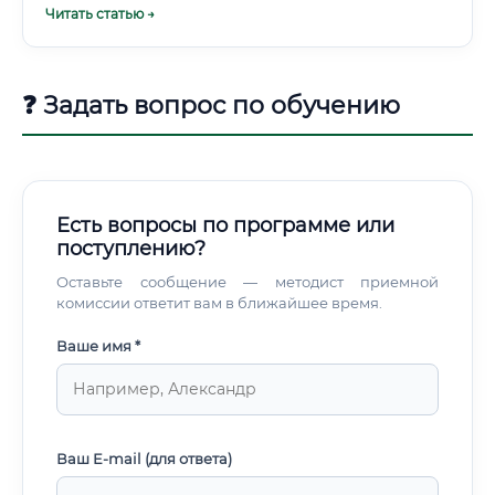
Читать статью →
ограничена уровнем исполнителя. Конструктор
нарисовал деталь с допуском, который технически
невозможно выдержать на имеющемся оборудовании.
❓ Задать вопрос по обучению
Есть вопросы по программе или
поступлению?
Оставьте сообщение — методист приемной
комиссии ответит вам в ближайшее время.
Ваше имя *
Ваш E-mail (для ответа)