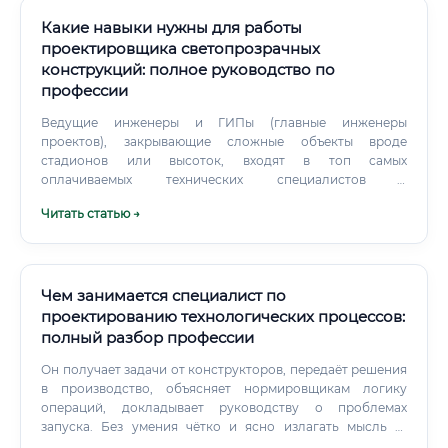
Какие навыки нужны для работы
проектировщика светопрозрачных
конструкций: полное руководство по
профессии
Ведущие инженеры и ГИПы (главные инженеры
проектов), закрывающие сложные объекты вроде
стадионов или высоток, входят в топ самых
оплачиваемых технических специалистов в
строительстве. рублей в месяц) Junior (0-2 года) [45 000 -
Читать статью →
75 000] Middle (2-5 лет) [80 000 - 150 000] Senior (5+ лет)
[160 000 - 250 000] ГИП / Ведущий [220 000 - 400 000+] ✅
Что повышает стоимость проектировщика на рынке:
Владение зарубежными премиальными системами
(Schüco, Reynaers, Hueck).
Чем занимается специалист по
проектированию технологических процессов:
полный разбор профессии
Он получает задачи от конструкторов, передаёт решения
в производство, объясняет нормировщикам логику
операций, докладывает руководству о проблемах
запуска. Без умения чётко и ясно излагать мысль —
письменно и устно — карьера в этой профессии будет