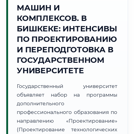
Точное местное время:
МАШИН И
00:57:17
КОМПЛЕКСОВ. В
Воскресенье, 9 Августа
БИШКЕКЕ: ИНТЕНСИВЫ
2026 г.
ПО ПРОЕКТИРОВАНИЮ
+25°C
Погода в г. Бишкек:
☀️
,
Ясно
И ПЕРЕПОДГОТОВКА В
🌅 Восход:
06:00
🌇 Закат:
20:14
Световой день:
14 ч. 14 мин.
ГОСУДАРСТВЕННОМ
УНИВЕРСИТЕТЕ
📍 Региональная справка
г. Бишкек
Субъект:
Кыргызская Республика
Государственный университет
Тел. код:
+996 (312)
объявляет набор на программы
Почтовые индексы:
720000–720085
дополнительного
Часовой пояс:
UTC+6
профессионального образования по
Формат учебы:
Дистанционно
направлению «Проектирование»
(Проектирование технологических
🗺️ Зона обслуживания: г. Бишкек