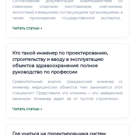
Согласование документации: Взаимодействие со
смежными отделами (мостовиками, сметчиками,
экологами) и внешними согласующими организациями, а
также прохождение государственной экспертизы
проекта. Авторский надзор: Контроль за соответствием
Читать статью →
строительно-монтажных работ утвержденной проектной
документации.
Кто такой инженер по проектированию,
строительству и вводу в эксплуатацию
объектов здравоохранения: полное
руководство по профессии
Сравнительный анализ: гражданский инженер vs
инженер медицинских объектов Чем занимается этот
специалист Представьте, что клиника — это заведенный
механизм. Инженер ведёт её от пустой строительной
площадки до момента, когда врач принимает первого
Читать статью →
пациента.
Где учиться на проектировщика систем