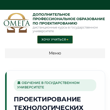
ДОПОЛНИТЕЛЬНОЕ
ПРОФЕССИОНАЛЬНОЕ ОБРАЗОВАНИЕ
ПО ПРОЕКТИРОВАНИЮ
дистанционные курсы в государственном
университете
ХОЧУ УЧИТЬСЯ
➜
Меню
💰 ПРОГРАММЫ И СТОИМОСТЬ
Стоимость по программам обучения "Проектирование"
🏛 ОБУЧЕНИЕ В ГОСУДАРСТВЕННОМ
УНИВЕРСИТЕТЕ
🌊
ПРОЕКТИРОВАНИЕ
ТЕХНОЛОГИЧЕСКИХ
Г. БОРИСОВ