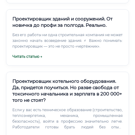
исследований рынка труда, дефицит квалифицированных
инженеров по электроснабжению и автоматизации в
России составляет от 30 до 50% от реальной
потребности рынка.
Проектировщик зданий и сооружений. От
новичка до профи за полгода. Реально.
Без его работы ни одна строительная компания не может
законно начать возведение здания. ⚡ Важно понимать:
проектировщик — это не просто «чертёжник».
Читать статью →
Проектировщик котельного оборудования.
Да, придется поучиться. Но разве свобода от
токсичного начальника и зарплата в 200 000+
того не стоят?
Если у вас есть техническое образование (строительство,
теплоэнергетика, механика, промышленная
безопасность), войти в профессию значительно легче.
Работодатели готовы брать людей без опыта
проектирования именно котельных, если кандидат