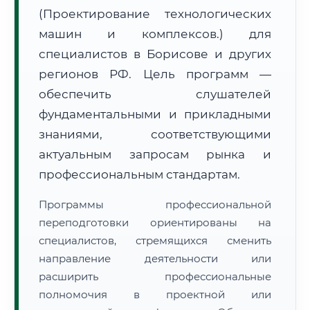
(Проектирование технологических
машин и комплексов.) для
специалистов в Борисове и других
регионов РФ. Цель программ —
обеспечить слушателей
🚚
Расчет логистики оригиналов:
• Маршрут транзита:
~3 414 км
фундаментальными и прикладными
• Экспресс-доставка СДЭК / Почтой:
5–7 рабочих дней
знаниями, соответствующими
📜 Документы и аккредитация
актуальным запросам рынка и
ФИС ФРДО
профессиональным стандартам.
Программы профессиональной
🔍
Нажмите на документ для увеличения и просмотра
переподготовки ориентированы на
специалистов, стремящихся сменить
направление деятельности или
расширить профессиональные
полномочия в проектной или