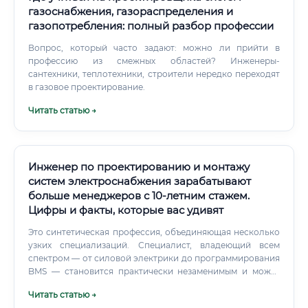
газоснабжения, газораспределения и
газопотребления: полный разбор профессии
Вопрос, который часто задают: можно ли прийти в
профессию из смежных областей? Инженеры-
сантехники, теплотехники, строители нередко переходят
в газовое проектирование.
Читать статью →
Инженер по проектированию и монтажу
систем электроснабжения зарабатывают
больше менеджеров с 10-летним стажем.
Цифры и факты, которые вас удивят
Это синтетическая профессия, объединяющая несколько
узких специализаций. Специалист, владеющий всем
спектром — от силовой электрики до программирования
BMS — становится практически незаменимым и может
диктовать условия рынку труда. Востребованность
Читать статью →
профессии сейчас и через 10 лет 📊 По данным