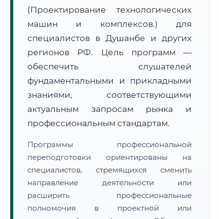
(Проектирование технологических
машин и комплексов.) для
специалистов в Душанбе и других
регионов РФ. Цель программ —
обеспечить слушателей
🚚
Расчет логистики оригиналов:
• Маршрут транзита:
~2 119 км
фундаментальными и прикладными
• Экспресс-доставка СДЭК / Почтой:
3–5 рабочих дней
знаниями, соответствующими
📜 Документы и аккредитация
актуальным запросам рынка и
ФИС ФРДО
профессиональным стандартам.
Программы профессиональной
🔍
Нажмите на документ для увеличения и просмотра
переподготовки ориентированы на
специалистов, стремящихся сменить
направление деятельности или
расширить профессиональные
полномочия в проектной или