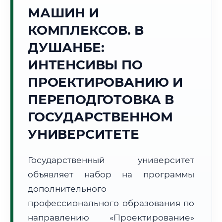
Точное местное время:
МАШИН И
06:39:05
КОМПЛЕКСОВ. В
Понедельник, 10 Августа
ДУШАНБЕ:
2026 г.
ИНТЕНСИВЫ ПО
+24°C
Погода в г. Душанбе:
🌤️
,
Преимущественно ясно
ПРОЕКТИРОВАНИЮ И
🌅 Восход:
05:34
🌇 Закат:
19:25
Световой день:
13 ч. 51 мин.
ПЕРЕПОДГОТОВКА В
ГОСУДАРСТВЕННОМ
📍 Региональная справка
г. Душанбе
УНИВЕРСИТЕТЕ
Субъект:
Республика Таджикистан
Тел. код:
+992 (37)
Государственный университет
Почтовые индексы:
734000–734065
объявляет набор на программы
Часовой пояс:
UTC+5
Формат учебы:
дополнительного
Дистанционно
профессионального образования по
🗺️ Зона обслуживания: г. Душанбе
направлению «Проектирование»