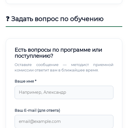
предлагает широкий выбор форматов. Для входа в
профессию оптимально сочетание базового курса по
AutoCAD/nanoCAD + специализированного курса по
❓ Задать вопрос по обучению
генеральному планированию.
Есть вопросы по программе или
поступлению?
Оставьте сообщение — методист приемной
комиссии ответит вам в ближайшее время.
Ваше имя *
Ваш E-mail (для ответа)