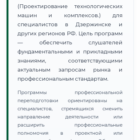
(Проектирование технологических
машин и комплексов.) для
специалистов в Дзержинске и
других регионов РФ. Цель программ
— обеспечить слушателей
🚚
Расчет логистики оригиналов:
• Маршрут транзита:
~2 447 км
фундаментальными и прикладными
• Экспресс-доставка СДЭК / Почтой:
3–5 рабочих дней
знаниями, соответствующими
📜 Документы и аккредитация
актуальным запросам рынка и
ФИС ФРДО
профессиональным стандартам.
Программы профессиональной
🔍
Нажмите на документ для увеличения и просмотра
переподготовки ориентированы на
специалистов, стремящихся сменить
направление деятельности или
расширить профессиональные
полномочия в проектной или