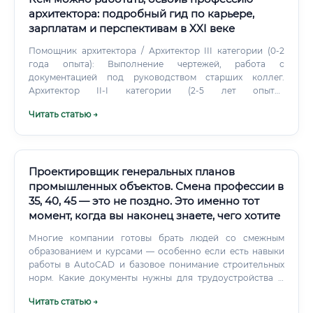
архитектора: подробный гид по карьере,
зарплатам и перспективам в XXI веке
Помощник архитектора / Архитектор III категории (0-2
года опыта): Выполнение чертежей, работа с
документацией под руководством старших коллег.
Архитектор II-I категории (2-5 лет опыта):
Самостоятельная разработка отдельных разделов
Читать статью →
проекта.
Проектировщик генеральных планов
промышленных объектов. Смена профессии в
35, 40, 45 — это не поздно. Это именно тот
момент, когда вы наконец знаете, чего хотите
Многие компании готовы брать людей со смежным
образованием и курсами — особенно если есть навыки
работы в AutoCAD и базовое понимание строительных
норм. Какие документы нужны для трудоустройства С
чего начать обучение и какие курсы выбрать 💡 Рынок
Читать статью →
образования в области проектирования сегодня