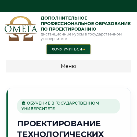
ДОПОЛНИТЕЛЬНОЕ
ПРОФЕССИОНАЛЬНОЕ ОБРАЗОВАНИЕ
ПО ПРОЕКТИРОВАНИЮ
дистанционные курсы в государственном
университете
ХОЧУ УЧИТЬСЯ
➜
Меню
💰 ПРОГРАММЫ И СТОИМОСТЬ
Стоимость по программам обучения "Проектирование"
🏛 ОБУЧЕНИЕ В ГОСУДАРСТВЕННОМ
УНИВЕРСИТЕТЕ
🏭
ПРОЕКТИРОВАНИЕ
ТЕХНОЛОГИЧЕСКИХ
Г. ДЗЕРЖИНСК