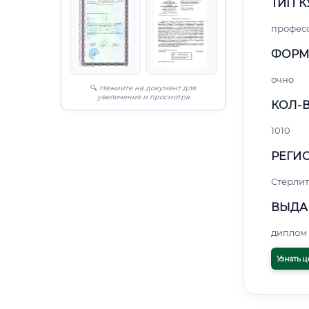
ТИП К
профес
ФОРМ
очно
🔍
Нажмите на документ для
увеличения и просмотра
КОЛ-В
1010
РЕГИО
Стерли
ВЫДА
диплом 
Узнать ц