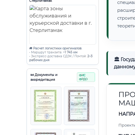
Стерлитамак
специа
расши
строи
теорет
🚚
Расчет логистики оригиналов:
• Маршрут транзита:
~1 745 км
• Экспресс-доставка СДЭК / Почтой:
2–3
🏛 Госу
рабочих дня
данному
📜 Документы и
ФИС
аккредитация
ФРДО
ПРО
МАШ
НАПР
Проект