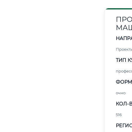
ПРО
МАШ
НАПР
Проект
ТИП К
профес
ФОРМ
очно
КОЛ-В
516
РЕГИО