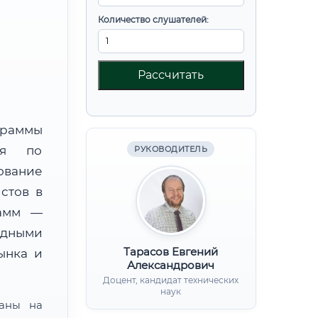
Количество слушателей:
Рассчитать
граммы
ния по
РУКОВОДИТЕЛЬ
вание
стов в
рамм —
адными
Тарасов Евгений
ынка и
Александрович
Доцент, кандидат технических
наук
ваны на