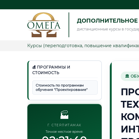
ДОПОЛНИТЕЛЬНОЕ
дистанционные курсы в госуда
Курсы (переподготовка, повышение квалифика
💰 ПРОГРАММЫ И
СТОИМОСТЬ
🏛 ОБ
Стоимость по программам
ПР
обучения "Проектирование"
ТЕ
🏭
КО
Г. СТЕРЛИТАМАК
ИН
Точное местное время: