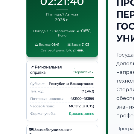
02:21:41
ПР
ПЕ
Пятница, 7 Августа
2026 г.
ГО
+16°C
Погода в г. Стерлитамак:
☀️
,
УН
Ясно
🌅 Восход:
05:41
🌇 Закат:
21:02
Световой день:
15 ч. 21 мин.
Госуд
допол
📍 Региональная
г.
напр
справка
Стерлитамак
техно
Субъект:
Республика Башкортостан
Стерл
Тел. код:
+7 (3473)
обесп
Почтовые индексы:
453100–453199
знани
Часовой пояс:
МСК+2 (UTC+5)
Формат учебы:
Дистанционно
профе
Програ
🗺️ Зона обслуживания: г.