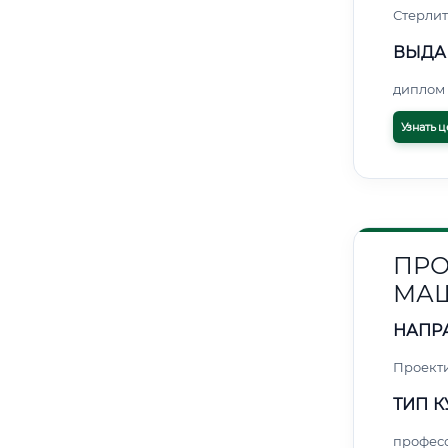
Стерли
ВЫДА
диплом 
Узнать ц
ПРО
МАШ
НАПР
Проект
ТИП К
профес