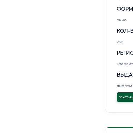
ФОРМ
очно
КОЛ-В
256
РЕГИО
Стерли
ВЫДА
диплом 
Узнать ц