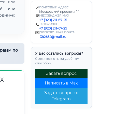
сти или
📍
ПОЧТОВЫЙ АДРЕС
ой или
Московский проспект, 14
одимую
💬
МЕССЕНДЖЕР MAX
+7 (920) 211-67-25
📞
ТЕЛЕФОНЫ
+7 (920) 211-67-25
✉️
ЭЛЕКТРОННАЯ ПОЧТА
382652@mail.ru
грамм по
У Вас остались вопросы?
Свяжитесь с нами удобным
способом:
Задать вопрос
Х
Написать в Max
Задать вопрос в
Telegram