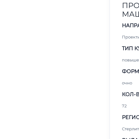
ПРО
МАШ
НАПР
Проект
ТИП К
повыше
ФОРМ
очно
КОЛ-В
72
РЕГИО
Стерли