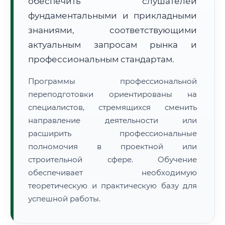
обеспечить слушателей
фундаментальными и прикладными
знаниями, соответствующими
актуальным запросам рынка и
профессиональным стандартам.
🚚
Расчет логистики оригиналов:
• Маршрут транзита:
~2 030 км
Программы профессиональной
• Экспресс-доставка СДЭК / Почтой:
3–5 рабочих дней
переподготовки ориентированы на
специалистов, стремящихся сменить
📜 Документы и аккредитация
ФИС ФРДО
направление деятельности или
расширить профессиональные
полномочия в проектной или
🔍
Нажмите на документ для увеличения и просмотра
строительной сфере. Обучение
обеспечивает необходимую
теоретическую и практическую базу для
успешной работы.