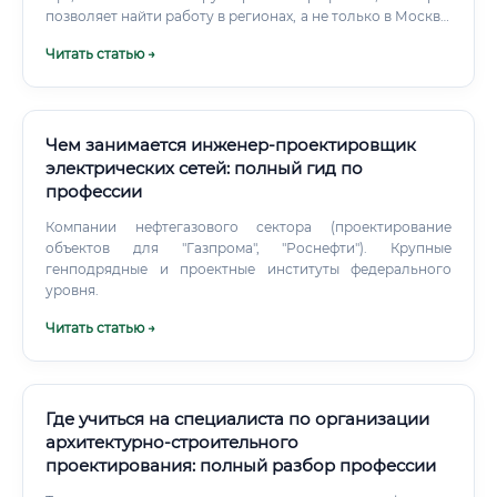
позволяет найти работу в регионах, а не только в Москве.
Зарплаты: от стажёра до ведущего конструктора 💰
Читать статью →
Вопрос денег — один из главных.
Чем занимается инженер-проектировщик
электрических сетей: полный гид по
профессии
Компании нефтегазового сектора (проектирование
объектов для "Газпрома", "Роснефти"). Крупные
генподрядные и проектные институты федерального
уровня.
Читать статью →
Где учиться на специалиста по организации
архитектурно-строительного
проектирования: полный разбор профессии