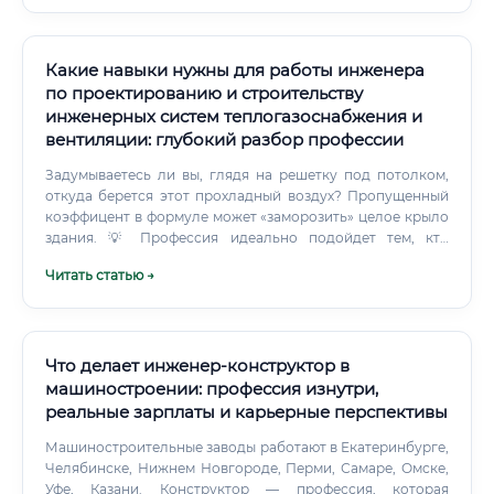
районные коэффициенты и северные надбавки, что
может увеличивать доход в 1.5-2 раза.
Какие навыки нужны для работы инженера
по проектированию и строительству
инженерных систем теплогазоснабжения и
вентиляции: глубокий разбор профессии
Задумываетесь ли вы, глядя на решетку под потолком,
откуда берется этот прохладный воздух? Пропущенный
коэффицент в формуле может «заморозить» целое крыло
здания. 💡 Профессия идеально подойдет тем, кто
обладаeт такими качествами: Склонность к точным
Читать статью →
наукам: физика, математика, гидравлика.
Что делает инженер-конструктор в
машиностроении: профессия изнутри,
реальные зарплаты и карьерные перспективы
Машиностроительные заводы работают в Екатеринбурге,
Челябинске, Нижнем Новгороде, Перми, Самаре, Омске,
Уфе, Казани. Конструктор — профессия, которая