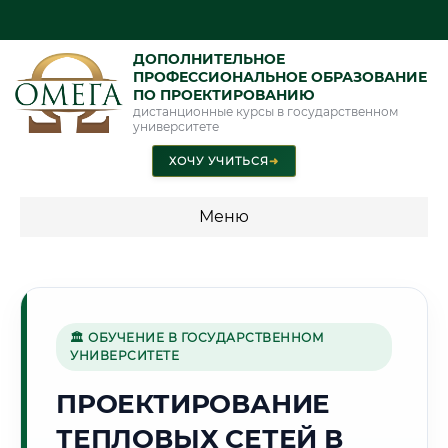
ДОПОЛНИТЕЛЬНОЕ
ПРОФЕССИОНАЛЬНОЕ ОБРАЗОВАНИЕ
ПО ПРОЕКТИРОВАНИЮ
дистанционные курсы в государственном
университете
ХОЧУ УЧИТЬСЯ
➜
Меню
💰 ПРОГРАММЫ И СТОИМОСТЬ
Стоимость по программам обучения "Проектирование"
🏛 ОБУЧЕНИЕ В ГОСУДАРСТВЕННОМ
УНИВЕРСИТЕТЕ
🏔️
ПРОЕКТИРОВАНИЕ
ТЕПЛОВЫХ СЕТЕЙ В
Г. ЧИТА