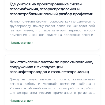
Где учиться на проектировщика систем
газоснабжения, газораспределения и
газопотребления: полный разбор профессии
Нужно понимать физику процессов: как газ движется по
трубопроводу, почему падает давление, как ведёт себя
газ при утечке, что такое категория взрывоопасности
помещения и как она влияет на проектные решения.
Программа может ошибиться — инженер, понимающий
Читать статью →
физику, это заметит. Первое — умение читать и
интерпретировать нормативную документацию.
Как стать специалистом по проектированию,
сооружению и эксплуатации
газонефтепроводов и газонефтехранилищ
Доход напрямую зависит от опыта, квалификации,
региона работы и масштаба компании. Таблица 1:
Уровень заработной платы по опыту работы (в рублях,
для Центральной России) Примечание: В регионах с
суровыми климатическими условиями (Крайний Север,
Читать статью →
Дальний Восток) к указанным суммам применяются