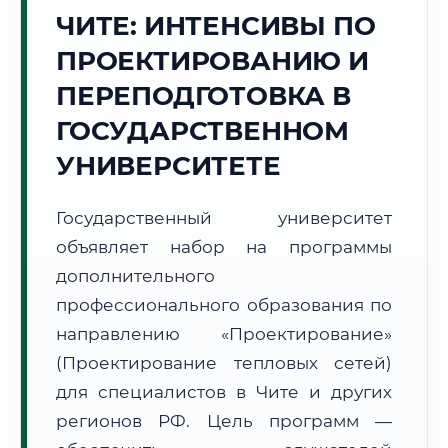
Точное местное время:
ЧИТЕ: ИНТЕНСИВЫ ПО
02:15:57
ПРОЕКТИРОВАНИЮ И
Суббота, 8 Августа
ПЕРЕПОДГОТОВКА В
2026 г.
ГОСУДАРСТВЕННОМ
+16°C
Погода в г. Чита:
☁️
,
Пасмурно
УНИВЕРСИТЕТЕ
🌅 Восход:
05:56
🌇 Закат:
21:06
Световой день:
15 ч. 10 мин.
Государственный университет
📍 Региональная справка
г. Чита
объявляет набор на программы
дополнительного
Субъект:
Забайкальский край
профессионального образования по
Тел. код:
+7 (3022)
Почтовые индексы:
672000–672999
направлению «Проектирование»
Часовой пояс:
МСК+6 (UTC+9)
(Проектирование тепловых сетей)
Формат учебы:
Дистанционно
для специалистов в Чите и других
регионов РФ. Цель программ —
🗺️ Зона обслуживания: г. Чита