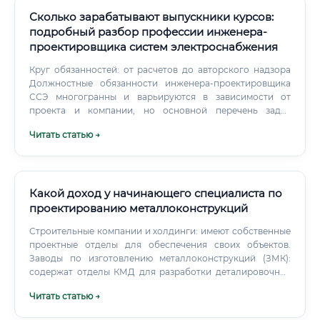
Сколько зарабатывают выпускники курсов:
подробный разбор профессии инженера-
проектировщика систем электроснабжения
Круг обязанностей: от расчетов до авторского надзора
Должностные обязанности инженера-проектировщика
ССЭ многогранны и варьируются в зависимости от
проекта и компании, но основной перечень задач
выглядит следующим образом: Предпроектное
Читать статью →
обследование: Выезд на объект, сбор исходных данных,
анализ технических условий, предоставленных
энергоснабжающей организацией. Разработка
концепции: Определение основных технических
решений, структуры системы электроснабжения. Сюда
Какой доход у начинающего специалиста по
входят: Расчет электрических нагрузок для определения
проектированию металлоконструкций
требуемой мощности.
Строительные компании и холдинги: имеют собственные
проектные отделы для обеспечения своих объектов.
Заводы по изготовлению металлоконструкций (ЗМК):
содержат отделы КМД для разработки деталировочных
чертежей под собственное производство. Небольшие
Читать статью →
инжиниринговые компании: часто специализируются на
узких нишах (например, проектирование башен связи,