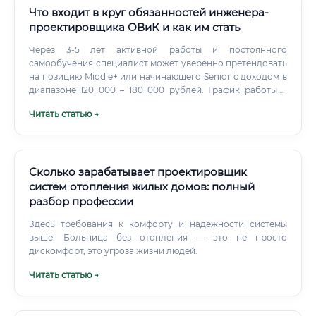
Что входит в круг обязанностей инженера-
проектировщика ОВиК и как им стать
Через 3-5 лет активной работы и постоянного
самообучения специалист может уверенно претендовать
на позицию Middle+ или начинающего Senior с доходом в
диапазоне 120 000 – 180 000 рублей. График работы и
условия труда В большинстве случаев это стандартный
Читать статью →
офисный график: 5-дневная рабочая неделя, 8-часовой
рабочий день.
Сколько зарабатывает проектировщик
систем отопления жилых домов: полный
разбор профессии
Здесь требования к комфорту и надёжности системы
выше. Больница без отопления — это не просто
дискомфорт, это угроза жизни людей.
Читать статью →