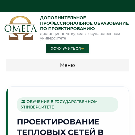
ДОПОЛНИТЕЛЬНОЕ
ПРОФЕССИОНАЛЬНОЕ ОБРАЗОВАНИЕ
ПО ПРОЕКТИРОВАНИЮ
дистанционные курсы в государственном
университете
ХОЧУ УЧИТЬСЯ
➜
Меню
💰 ПРОГРАММЫ И СТОИМОСТЬ
Стоимость по программам обучения "Проектирование"
🏛 ОБУЧЕНИЕ В ГОСУДАРСТВЕННОМ
УНИВЕРСИТЕТЕ
⚙️
ПРОЕКТИРОВАНИЕ
ТЕПЛОВЫХ СЕТЕЙ В
Г. ИЖЕВСК