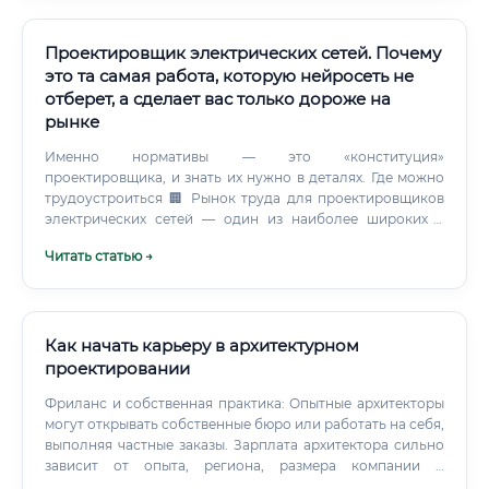
резервуаров, нестандартного оборудования).
Проектировщик электрических сетей. Почему
это та самая работа, которую нейросеть не
отберет, а сделает вас только дороже на
рынке
Именно нормативы — это «конституция»
проектировщика, и знать их нужно в деталях. Где можно
трудоустроиться 🏢 Рынок труда для проектировщиков
электрических сетей — один из наиболее широких в
инженерной сфере. Вот основные работодатели: ✅
Читать статью →
Особенно активно нанимают специалистов в регионах
активного строительства: Москва, Санкт-Петербург,
Тюмень, Краснодар, Казань, Екатеринбург.
Как начать карьеру в архитектурном
проектировании
Фриланс и собственная практика: Опытные архитекторы
могут открывать собственные бюро или работать на себя,
выполняя частные заказы. Зарплата архитектора сильно
зависит от опыта, региона, размера компании и
сложности проектов. В Москве и Санкт-Петербурге