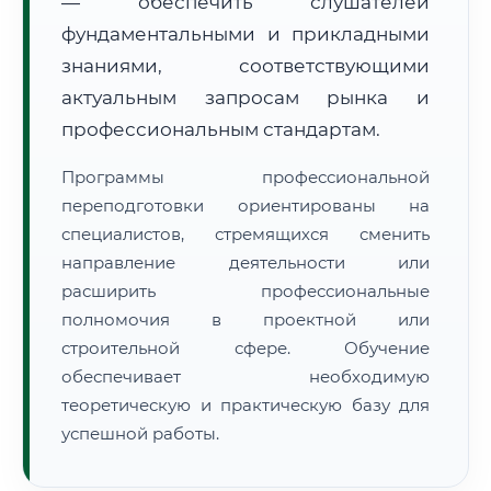
— обеспечить слушателей
фундаментальными и прикладными
знаниями, соответствующими
актуальным запросам рынка и
профессиональным стандартам.
🚚
Расчет логистики оригиналов:
• Маршрут транзита:
~1 848 км
Программы профессиональной
• Экспресс-доставка СДЭК / Почтой:
3–5 рабочих дней
переподготовки ориентированы на
специалистов, стремящихся сменить
📜 Документы и аккредитация
ФИС ФРДО
направление деятельности или
расширить профессиональные
полномочия в проектной или
🔍
Нажмите на документ для увеличения и просмотра
строительной сфере. Обучение
обеспечивает необходимую
теоретическую и практическую базу для
успешной работы.