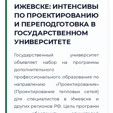
Точное местное время:
ИЖЕВСКЕ: ИНТЕНСИВЫ
06:26:20
ПО ПРОЕКТИРОВАНИЮ
Пятница, 7 Августа
И ПЕРЕПОДГОТОВКА В
2026 г.
ГОСУДАРСТВЕННОМ
+16°C
Погода в г. Ижевск:
⛅
,
Переменная облачность
УНИВЕРСИТЕТЕ
🌅 Восход:
04:38
🌇 Закат:
20:27
Световой день:
15 ч. 49 мин.
Государственный университет
📍 Региональная справка
г. Ижевск
объявляет набор на программы
дополнительного
Субъект:
Удмуртская Республика
профессионального образования по
Тел. код:
+7 (3412)
Почтовые индексы:
426000–426999
направлению «Проектирование»
Часовой пояс:
МСК+1 (UTC+4)
(Проектирование тепловых сетей)
Формат учебы:
Дистанционно
для специалистов в Ижевске и
других регионов РФ. Цель программ
🗺️ Зона обслуживания: г. Ижевск