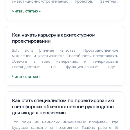
инвестиционно‑строительных проектов. Заметный
результат — от макроинфраструктуры до ИЖС; влияние
Читать статью →
на безопасность и экологию.
Как начать карьеру в архитектурном
проектировании
Soft Skills (Личные качества): Пространственное
мышление и креативность: Способность представлять
объекты в трех измерениях и генерировать
нестандартные, но функциональные идеи.
Коммуникабельность: Умение слушать и слышать
Читать статью →
заказчика, договариваться с подрядчиками и четко
излагать свои мысли. Внимание к деталям и усидчивость:
Ошибка в чертеже может стоить миллионов на стройке.
Как стать специалистом по проектированию
светофорных объектов: полное руководство
для входа в профессию
Это один из немногих инженерных профилей, где
будущее однозначно позитивное. График работы 📅