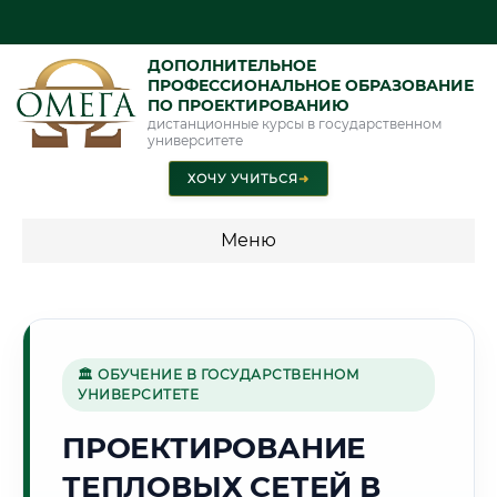
ДОПОЛНИТЕЛЬНОЕ
ПРОФЕССИОНАЛЬНОЕ ОБРАЗОВАНИЕ
ПО ПРОЕКТИРОВАНИЮ
дистанционные курсы в государственном
университете
ХОЧУ УЧИТЬСЯ
➜
Меню
💰 ПРОГРАММЫ И СТОИМОСТЬ
Стоимость по программам обучения "Проектирование"
🏛 ОБУЧЕНИЕ В ГОСУДАРСТВЕННОМ
УНИВЕРСИТЕТЕ
🌻
ПРОЕКТИРОВАНИЕ
ТЕПЛОВЫХ СЕТЕЙ В
Г. КРАСНОДАР