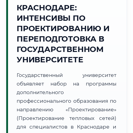
Точное местное время:
КРАСНОДАРЕ:
19:56:03
ИНТЕНСИВЫ ПО
Четверг, 6 Августа
ПРОЕКТИРОВАНИЮ И
2026 г.
ПЕРЕПОДГОТОВКА В
+31°C
Погода в г. Краснодар:
☀️
,
Ясно
ГОСУДАРСТВЕННОМ
🌅 Восход:
05:15
🌇 Закат:
19:44
Световой день:
14 ч. 29 мин.
УНИВЕРСИТЕТЕ
📍 Региональная справка
г. Краснодар
Государственный университет
Субъект:
Краснодарский край
объявляет набор на программы
Тел. код:
+7 (861)
дополнительного
Почтовые индексы:
350000–350999
профессионального образования по
Часовой пояс:
МСК (UTC+3)
направлению «Проектирование»
Формат учебы:
Дистанционно
(Проектирование тепловых сетей)
для специалистов в Краснодаре и
🗺️ Зона обслуживания: г. Краснодар