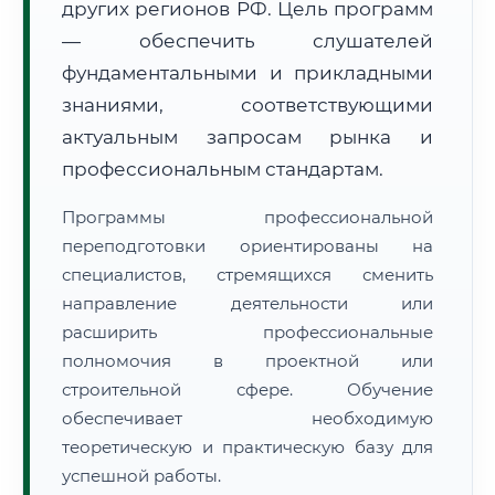
других регионов РФ. Цель программ
— обеспечить слушателей
фундаментальными и прикладными
знаниями, соответствующими
актуальным запросам рынка и
🚚
Расчет логистики оригиналов:
профессиональным стандартам.
• Маршрут транзита:
~3 266 км
• Экспресс-доставка СДЭК / Почтой:
5–7 рабочих дней
Программы профессиональной
📜 Документы и аккредитация
переподготовки ориентированы на
ФИС ФРДО
специалистов, стремящихся сменить
направление деятельности или
расширить профессиональные
🔍
Нажмите на документ для увеличения и просмотра
полномочия в проектной или
строительной сфере. Обучение
обеспечивает необходимую
теоретическую и практическую базу для
успешной работы.