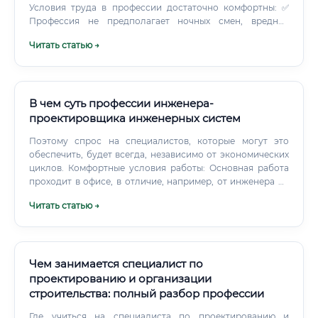
Условия труда в профессии достаточно комфортны: ✅
Профессия не предполагает ночных смен, вредных
условий труда или экстремальных физических нагрузок.
Читать статью →
В чем суть профессии инженера-
проектировщика инженерных систем
Поэтому спрос на специалистов, которые могут это
обеспечить, будет всегда, независимо от экономических
циклов. Комфортные условия работы: Основная работа
проходит в офисе, в отличие, например, от инженера на
стройке, который постоянно находится «в поле» в любых
Читать статью →
погодных условиях. Высокий потенциал для роста:
Четкая карьерная лестница и возможность постоянно
повышать свою стоимость на рынке труда за счет
освоения новых технологий делают эту профессию
привлекательной для амбициозных людей.
Чем занимается специалист по
проектированию и организации
строительства: полный разбор профессии
Где учиться на специалиста по проектированию и