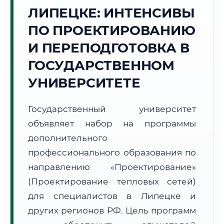
Точное местное время:
ЛИПЕЦКЕ: ИНТЕНСИВЫ
07:57:32
ПО ПРОЕКТИРОВАНИЮ
Суббота, 8 Августа
И ПЕРЕПОДГОТОВКА В
2026 г.
ГОСУДАРСТВЕННОМ
+23°C
Погода в г. Липецк:
🌤️
,
Преимущественно ясно
УНИВЕРСИТЕТЕ
🌅 Восход:
04:52
🌇 Закат:
20:02
Световой день:
15 ч. 10 мин.
Государственный университет
📍 Региональная справка
г. Липецк
объявляет набор на программы
дополнительного
Субъект:
Липецкая область
профессионального образования по
Тел. код:
+7 (4742)
Почтовые индексы:
398000–398999
направлению «Проектирование»
Часовой пояс:
МСК (UTC+3)
(Проектирование тепловых сетей)
Формат учебы:
Дистанционно
для специалистов в Липецке и
других регионов РФ. Цель программ
🗺️ Зона обслуживания: г. Липецк