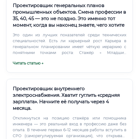
Проектировщик генеральных планов
промышленных объектов. Смена профессии в
35, 40, 45 — это не поздно. Это именно тот
момент, когда вы наконец знаете, чего хотите
Это один из лучших показателей среди технических
специальностей. Есть ли карьерный рост Карьера в
генеральном планировании имеет чёткую иерархию с
понятными точками роста: Стажёр → Младший
проектировщик → Проектировщик → Ведущий
Читать статью →
проектировщик → Главный специалист → ГИП (Главный
инженер проекта) → Руководитель отдела → Технический
директор / Директор института ✅ Каждый уровень
сопровождается ростом дохода на 25–50% ✅ Получение
допуска СРО открывает возможность подписывать
Проектировщик внутреннего
проектную документацию ✅ Через 7–10 лет реально стать
электроснабжения. Хватит гуглить «средняя
ГИПом с доходом от 200 000 рублей в месяц Смежные
зарплата». Начните её получать через 4
специальности: что выбрать и чем эта профессия лучше
месяца.
Многие задаются вопросом: а зачем именно генеральные
планы? Давайте сравним эту специализацию с
Откликнуться на позицию стажёра или помощника
ближайшими аналогами.
инженера — это реальный вход в профессию даже без
опыта. В течение первых 6–12 месяцев работы вступить в
СРО (саморегулируемая организация), что открывает