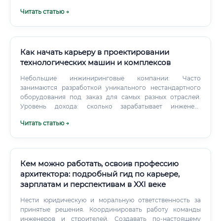
доступ к более серьёзным проектам и увеличивает
Читать статью →
ценность специалиста. Какие документы требуются для
трудоустройства ⚡ Важно: для подписания проектной
документации как ГИП специалист должен состоять в
СРО в области проектирования.
Как начать карьеру в проектировании
технологических машин и комплексов
Небольшие инжиниринговые компании: Часто
занимаются разработкой уникального нестандартного
оборудования под заказ для самых разных отраслей.
Уровень дохода: сколько зарабатывает инженер-
конструктор?
Читать статью →
Кем можно работать, освоив профессию
архитектора: подробный гид по карьере,
зарплатам и перспективам в XXI веке
Нести юридическую и моральную ответственность за
принятые решения. Координировать работу команды
инженеров и строителей. Создавать по-настоящему