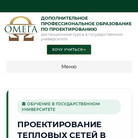
ДОПОЛНИТЕЛЬНОЕ
ПРОФЕССИОНАЛЬНОЕ ОБРАЗОВАНИЕ
ПО ПРОЕКТИРОВАНИЮ
дистанционные курсы в государственном
университете
ХОЧУ УЧИТЬСЯ
➜
Меню
💰 ПРОГРАММЫ И СТОИМОСТЬ
Стоимость по программам обучения "Проектирование"
🏛 ОБУЧЕНИЕ В ГОСУДАРСТВЕННОМ
УНИВЕРСИТЕТЕ
🏭
ПРОЕКТИРОВАНИЕ
ТЕПЛОВЫХ СЕТЕЙ В
Г. ЛИПЕЦК