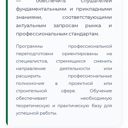
— обеспечить слушателей
фундаментальными и прикладными
знаниями, соответствующими
актуальным запросам рынка и
профессиональным стандартам.
🚚
Расчет логистики оригиналов:
• Маршрут транзита:
~2 815 км
Программы профессиональной
• Экспресс-доставка СДЭК / Почтой:
4–6 рабочих дней
переподготовки ориентированы на
специалистов, стремящихся сменить
📜 Документы и аккредитация
ФИС ФРДО
направление деятельности или
расширить профессиональные
полномочия в проектной или
🔍
Нажмите на документ для увеличения и просмотра
строительной сфере. Обучение
обеспечивает необходимую
теоретическую и практическую базу для
успешной работы.