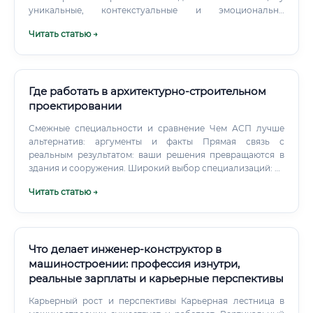
уникальные, контекстуальные и эмоционально
наполненные пространства.
Читать статью →
Где работать в архитектурно-строительном
проектировании
Смежные специальности и сравнение Чем АСП лучше
альтернатив: аргументы и факты Прямая связь с
реальным результатом: ваши решения превращаются в
здания и сооружения. Широкий выбор специализаций: от
частного жилья до мостов, промышленных объектов и
Читать статью →
дата-центров. Комбинация творчества и инженерии:
баланс эстетики, норм и экономики.
Что делает инженер-конструктор в
машиностроении: профессия изнутри,
реальные зарплаты и карьерные перспективы
Карьерный рост и перспективы Карьерная лестница в