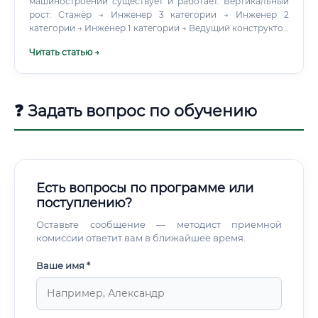
машиностроении существует и работает. Вертикальный
рост: Стажёр → Инженер 3 категории → Инженер 2
категории → Инженер 1 категории → Ведущий конструктор
→ Главный конструктор проекта → Технический директор
Читать статью →
Этот путь занимает 10–15 лет при активной работе.
Главный конструктор на крупном заводе — это позиция с
зарплатой от 250 000 рублей и реальным влиянием на
производство.
❓ Задать вопрос по обучению
Есть вопросы по программе или
поступлению?
Оставьте сообщение — методист приемной
комиссии ответит вам в ближайшее время.
Ваше имя *