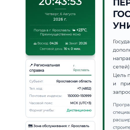
20:43:54
ПЕ
ГО
Четверг, 6 Августа
2026 г.
УН
+23°C
Погода в г. Ярославль:
🌤️
,
Преимущественно ясно
Госуд
🌅 Восход:
04:26
🌇 Закат:
20:26
Световой день:
16 ч. 0 мин.
допол
напра
📍 Региональная
г.
сетей
справка
Ярославль
Цель 
Субъект:
Ярославская область
и при
Тел. код:
+7 (4852)
запро
Почтовые индексы:
150000–150999
Часовой пояс:
МСК (UTC+3)
Програ
Формат учебы:
Дистанционно
специа
расши
🗺️ Зона обслуживания: г. Ярославль
строи