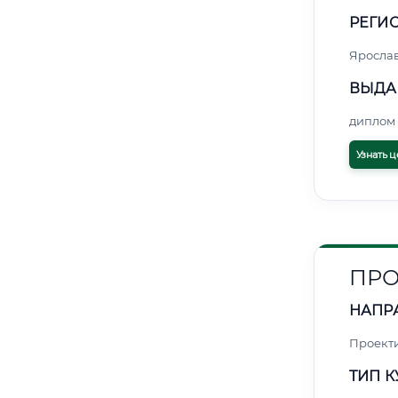
РЕГИО
Яросла
ВЫДА
диплом 
Узнать ц
ПРО
НАПР
Проект
ТИП К