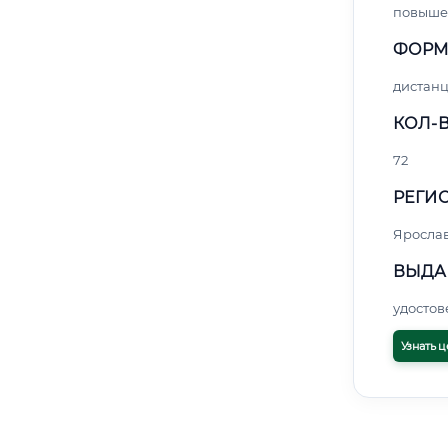
повыше
ФОРМ
дистан
КОЛ-В
72
РЕГИО
Яросла
ВЫДА
удосто
Узнать ц