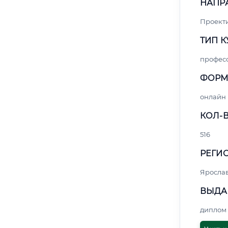
НАПР
Проект
ТИП К
профес
ФОРМ
онлайн
КОЛ-В
516
РЕГИО
Яросла
ВЫДА
диплом 