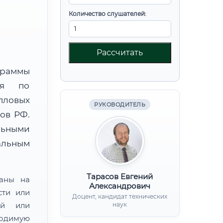
Количество слушателей:
Рассчитать
граммы
ния по
пловых
РУКОВОДИТЕЛЬ
ов РФ.
льными
альным
Тарасов Евгений
ваны на
Александрович
сти или
Доцент, кандидат технических
ой или
наук
одимую