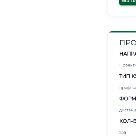
Узнать ц
ПРО
НАПР
Проект
ТИП К
профес
ФОРМ
дистан
КОЛ-В
256