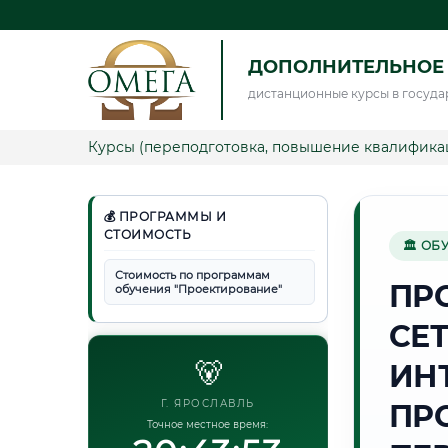
ДОПОЛНИТЕЛЬНОЕ
дистанционные курсы в госуда
Курсы (переподготовка, повышение квалифика
💰 ПРОГРАММЫ И
СТОИМОСТЬ
🏛 ОБ
Стоимость по программам
ПР
обучения "Проектирование"
СЕТ
🐻
ИН
Г. ЯРОСЛАВЛЬ
ПР
Точное местное время: