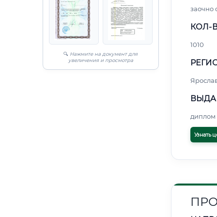
заочно 
КОЛ-В
1010
🔍
Нажмите на документ для
увеличения и просмотра
РЕГИО
Яросла
ВЫДА
диплом 
Узнать ц
ПРО