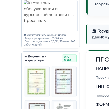
теорет
🏛 Госу
🚚
Расчет логистики оригиналов:
данному
• Маршрут транзита:
~2 624 км
• Экспресс-доставка СДЭК / Почтой:
4–6
рабочих дней
📜 Документы и
ФИС
ПРО
аккредитация
ФРДО
НАПР
Проект
ТИП К
профес
ФОРМ