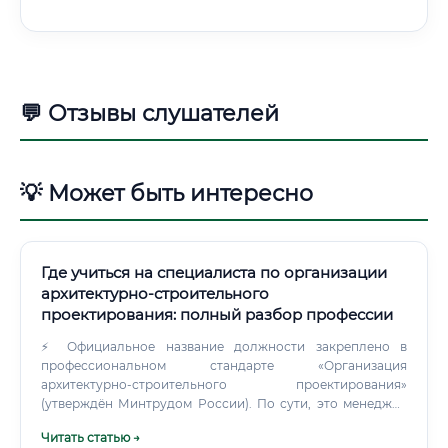
💬 Отзывы слушателей
💡 Может быть интересно
Где учиться на специалиста по организации
архитектурно-строительного
проектирования: полный разбор профессии
⚡ Официальное название должности закреплено в
профессиональном стандарте «Организация
архитектурно-строительного проектирования»
(утверждён Минтрудом России). По сути, это менеджер
проектирования с глубоким техническим бэкграундом.
Читать статью →
Не просто администратор, не просто инженер — а синтез