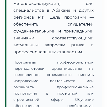
металлоконструкций) для
специалистов в Абакане и других
регионов РФ. Цель программ —
обеспечить слушателей
фундаментальными и прикладными
🚚
Расчет логистики оригиналов:
• Маршрут транзита:
знаниями, соответствующими
~569 км
• Экспресс-доставка СДЭК / Почтой:
1–2 рабочих дня
актуальным запросам рынка и
профессиональным стандартам.
📜 Документы и аккредитация
ФИС ФРДО
Программы профессиональной
переподготовки ориентированы на
специалистов, стремящихся сменить
🔍
Нажмите на документ для увеличения и просмотра
направление деятельности или
расширить профессиональные
полномочия в проектной или
строительной сфере. Обучение
обеспечивает необходимую