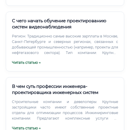
обоих.
С чего начать обучение проектированию
систем видеонаблюдения
Регион: Традиционно самые высокие зарплаты в Москве,
Санкт-Петербурге и северных регионах, связанных с
добывающей промышленностью (например, проекты для
нефтегазового сектора). Тип компании: Крупные
системные интеграторы, генподрядчики, а также IT-
Читать статью →
департаменты и службы безопасности больших
корпораций (банки, ритейл, промышленные гиганты)
платят больше, чем небольшие монтажные организации.
В чем суть профессии инженера-
проектировщика инженерных систем
Строительные компании и девелоперы: Крупные
застройщики часто имеют собственные проектные
отделы для оптимизации процессов. Инжиниринговые
компании: Предлагают комплексные услуги от
проектирования до монтажа и пусконаладки систем.
Читать статью →