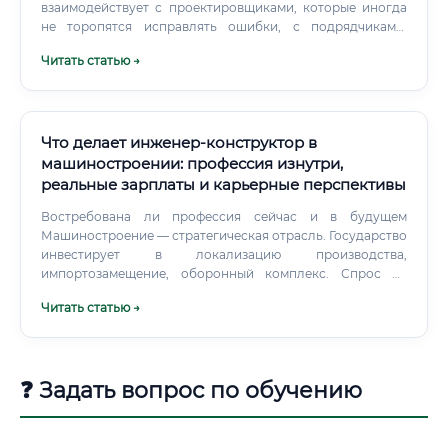
взаимодействует с проектировщиками, которые иногда
не торопятся исправлять ошибки, с подрядчиками,
которым «нужен чертёж прямо сейчас», и с заказчиком,
Читать статью →
который требует отчёт за 10 минут.
Что делает инженер-конструктор в
машиностроении: профессия изнутри,
реальные зарплаты и карьерные перспективы
Востребована ли профессия сейчас и в будущем
Машиностроение — стратегическая отрасль. Государство
инвестирует в локализацию производства,
импортозамещение, оборонный комплекс. Спрос на
конструкторов в России за 2022–2024 годы вырос.
Читать статью →
❓ Задать вопрос по обучению