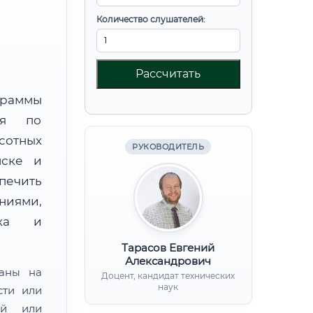
Количество слушателей:
Рассчитать
граммы
ния по
сотных
РУКОВОДИТЕЛЬ
нске и
ечить
ниями,
нка и
Тарасов Евгений
Александрович
ваны на
Доцент, кандидат технических
наук
сти или
ой или