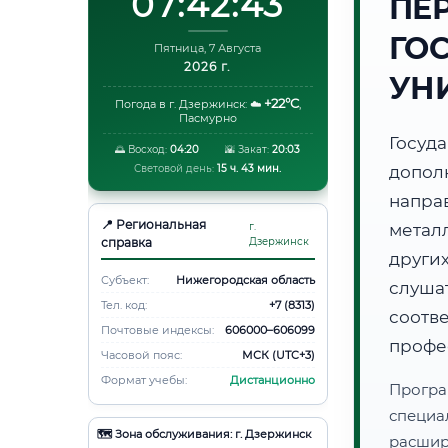
07:42:44
ПЕ
ГО
Пятница, 7 Августа
2026 г.
УН
+22°C
Погода в г. Дзержинск:
☁️
,
Пасмурно
Госуд
🌅 Восход:
04:20
🌇 Закат:
20:03
Световой день:
15 ч. 43 мин.
допол
напра
📍 Региональная
г.
метал
справка
Дзержинск
друг
Субъект:
Нижегородская область
слуша
Тел. код:
+7 (8313)
соот
Почтовые индексы:
606000–606099
профе
Часовой пояс:
МСК (UTC+3)
Формат учебы:
Дистанционно
Програ
специа
🗺️ Зона обслуживания: г. Дзержинск
расши