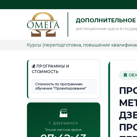
ДОПОЛНИТЕЛЬНОЕ
дистанционные курсы в госуда
Курсы (переподготовка, повышение квалифика
💰 ПРОГРАММЫ И
СТОИМОСТЬ
🏛 ОБ
Стоимость по программам
ПР
обучения "Проектирование"
МЕ
🏭
ДЗ
Г. ДЗЕРЖИНСК
ПР
Точное местное время: