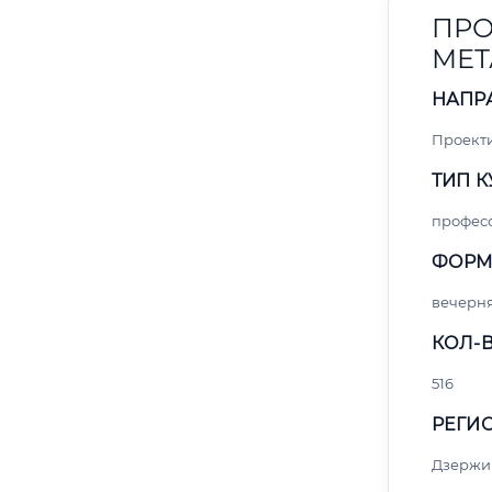
ПРО
МЕТ
НАПР
Проект
ТИП К
профес
ФОРМ
вечерн
КОЛ-В
516
РЕГИО
Дзержи