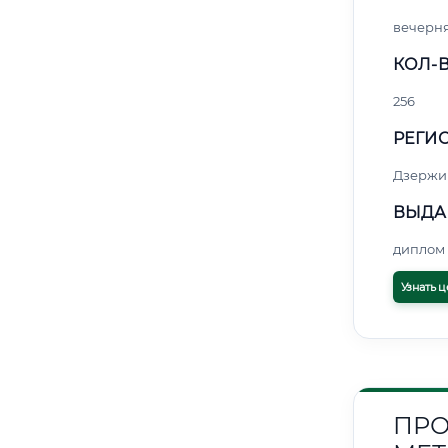
вечерн
КОЛ-В
256
РЕГИО
Дзержи
ВЫДА
диплом 
Узнать ц
ПРО