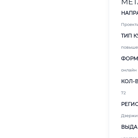
МЕТ
НАПР
Проект
ТИП К
повыше
ФОРМ
онлайн
КОЛ-В
72
РЕГИО
Дзержи
ВЫДА