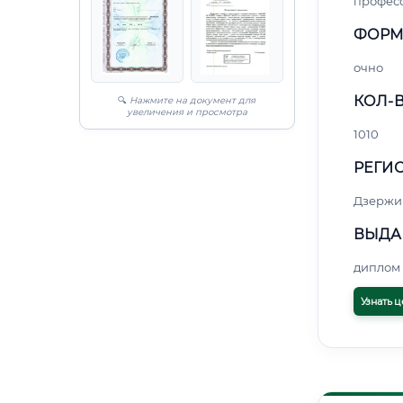
профес
ФОРМ
очно
КОЛ-В
🔍
Нажмите на документ для
увеличения и просмотра
1010
РЕГИО
Дзержи
ВЫДА
диплом 
Узнать ц