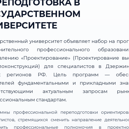
РЕПОДГОТОВКА В
СУДАРСТВЕННОМ
ИВЕРСИТЕТЕ
арственный университет объявляет набор на про
нительного профессионального образова
влению «Проектирование» (Проектирование вы
локонструкций) для специалистов в Дзержи
их регионов РФ. Цель программ — обесп
телей фундаментальными и прикладными зна
ветствующими актуальным запросам ры
ссиональным стандартам.
ммы профессиональной переподготовки ориентиро
листов, стремящихся сменить направление деятельно
рить профессиональные полномочия в проектн