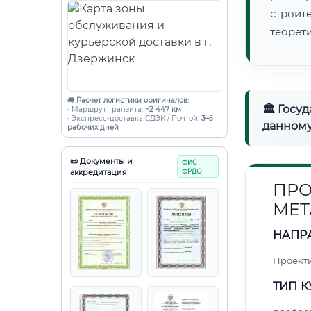
строи
теорет
🚚
Расчет логистики оригиналов:
🏛 Госу
• Маршрут транзита:
~2 447 км
• Экспресс-доставка СДЭК / Почтой:
3–5
данному
рабочих дней
📜 Документы и
ФИС
аккредитация
ФРДО
ПРО
МЕТ
НАПР
Проект
ТИП К