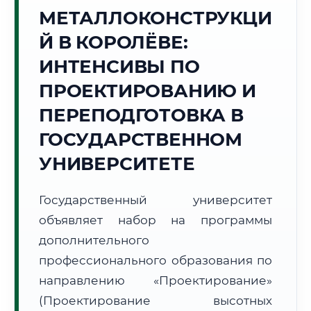
Точное местное время:
МЕТАЛЛОКОНСТРУКЦИ
09:41:51
Й В КОРОЛЁВЕ:
Понедельник, 10 Августа
ИНТЕНСИВЫ ПО
2026 г.
ПРОЕКТИРОВАНИЮ И
+19°C
Погода в г. Королёв:
☀️
,
Ясно
ПЕРЕПОДГОТОВКА В
🌅 Восход:
04:50
🌇 Закат:
20:17
Световой день:
15 ч. 27 мин.
ГОСУДАРСТВЕННОМ
УНИВЕРСИТЕТЕ
📍 Региональная справка
г. Королёв
Субъект:
Московская область
Государственный университет
Тел. код:
+7 (495/498)
объявляет набор на программы
Почтовые индексы:
141070–141080
дополнительного
Часовой пояс:
МСК (UTC+3)
профессионального образования по
Формат учебы:
Дистанционно
направлению «Проектирование»
(Проектирование высотных
🗺️ Зона обслуживания: г. Королёв