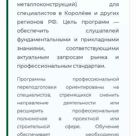
металлоконструкций) для
специалистов в Королёве и других
регионов РФ. Цель программ —
обеспечить слушателей
фундаментальными и прикладными
🚚
Расчет логистики оригиналов:
• Маршрут транзита:
знаниями, соответствующими
~2 794 км
• Экспресс-доставка СДЭК / Почтой:
4–6 рабочих дней
актуальным запросам рынка и
профессиональным стандартам.
📜 Документы и аккредитация
ФИС ФРДО
Программы профессиональной
переподготовки ориентированы на
специалистов, стремящихся сменить
🔍
Нажмите на документ для увеличения и просмотра
направление деятельности или
расширить профессиональные
полномочия в проектной или
строительной сфере. Обучение
обеспечивает необходимую