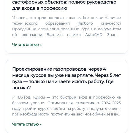
светофорных объектов: полное руководство
для входа в профессию
Условия, которые повышают шансы без опыта: Наличие
технического образования (любого смежного)
Пройденные специализированные курсы с документом
об окончании Базовые навыки AutoCAD Знание
профильных ГОСТов хотя бы на уровне понимания
Читать статью →
структуры Мотивация и готовность учиться у опытных
коллег ⚡ Совет: начинайте с государственных
учреждений (ЦОДД, комитеты транспорта) — там охотнее
берут начинающих специалистов и готовы обучать на
месте. Какие документы требуются для трудоустройства
Проектирование газопроводов: через 4
📋 Стандартный пакет документов при устройстве на
месяца курсов вы уже на зарплате. Через 5 лет
работу: Сколько зарабатывают выпускники курсов и как
вуза — только начинаете искать работу. Где
быстро окупается обучение 💰 Рассмотрим реальную
логика?
финансовую картину: ✅ Инвестиция в обучение
окупается исключительно быстро — в среднем за 1–2
✅ Вывод: Курсы — это быстрый вход в профессию на
месяца работы.
базовом уровне. Оптимальная стратегия в 2024–2025
году: пройти курсы → выйти на работу → получать опыт →
при необходимости поступить на заочное обучение в вуз.
Суть профессии: кто такой проектировщик газопроводов
Читать статью →
Проектировщик газопроводов — это инженерно-
технический специалист, занимающийся разработкой