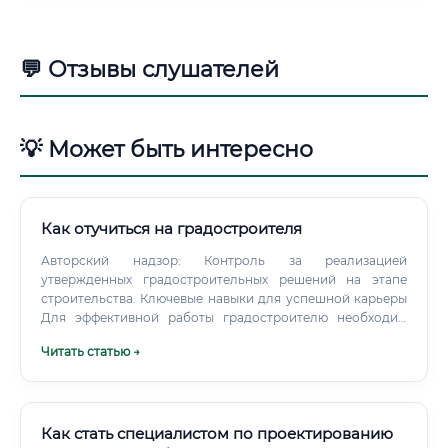
💬 Отзывы слушателей
💡 Может быть интересно
Как отучиться на градостроителя
Авторский надзор: Контроль за реализацией
утвержденных градостроительных решений на этапе
строительства. Ключевые навыки для успешной карьеры
Для эффективной работы градостроителю необходим
синтез технических знаний (Hard Skills) и развитых
Читать статью →
личностных качеств (Soft Skills).
Как стать специалистом по проектированию