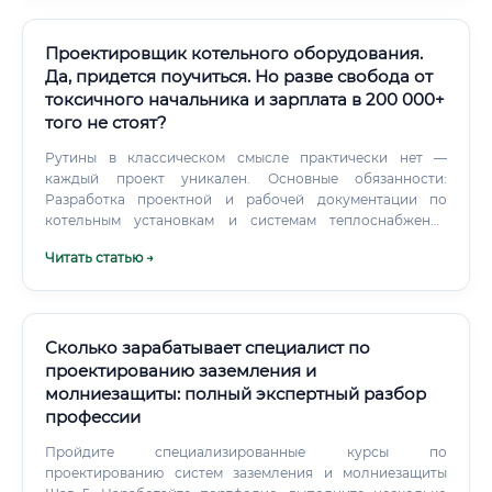
Проектировщик котельного оборудования.
Да, придется поучиться. Но разве свобода от
токсичного начальника и зарплата в 200 000+
того не стоят?
Рутины в классическом смысле практически нет —
каждый проект уникален. Основные обязанности:
Разработка проектной и рабочей документации по
котельным установкам и системам теплоснабжения
Выполнение теплотехнических расчётов (тепловые
Читать статью →
балансы, расчёты горения, подбор котлов)
Гидравлический расчёт трубопроводов и выбор
насосного оборудования Подбор и обоснование
котельного оборудования (котлы, горелки,
теплообменники, баки) Разработка схем автоматизации и
Сколько зарабатывает специалист по
противоаварийной защиты Согласование документации
проектированию заземления и
с надзорными органами (Ростехнадзор, пожарный
молниезащиты: полный экспертный разбор
надзор, экологические службы) Участие в авторском
профессии
надзоре за строительством объектов Разработка
мероприятий по энергосбережению и снижению
Пройдите специализированные курсы по
выбросов Взаимодействие с заказчиками, подрядчиками
проектированию систем заземления и молниезащиты
и смежными отделами 📌 Работа ведётся в