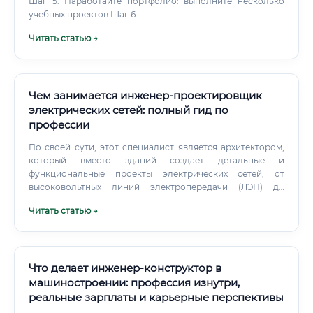
Шаг 5. Наработайте портфолио: выполните несколько
специализированном программном обеспечении:
учебных проектов Шаг 6.
AutoCAD, Revit, Компас-3D, Navisworks, а также в
Читать статью →
специализированных расчётных программах —
Thermoflow, AVEVA, Pipenet и других. Какие навыки
необходимы для работы ✅ Успешный проектировщик
котельного оборудования должен сочетать в себе
технические знания, аналитическое мышление и умение
Чем занимается инженер-проектировщик
работать с нормативной базой.
электрических сетей: полный гид по
профессии
По своей сути, этот специалист является архитектором,
который вместо зданий создает детальные и
функциональные проекты электрических сетей, от
высоковольтных линий электропередачи (ЛЭП) до
внутрицеховой разводки на заводе. Суть профессии
Читать статью →
заключается в комплексном интеллектуальном труде,
объединяющем глубокие теоретические знания в
области электротехники, точные инженерные расчеты и
практическое применение нормативной документации
(ГОСТ, ПУЭ, СНиП). Проектировщик не просто чертит
Что делает инженер-конструктор в
схемы; он создает техническую документацию, которая
машиностроении: профессия изнутри,
служит пошаговой инструкцией для монтажников,
реальные зарплаты и карьерные перспективы
гарантируя, что построенная система будет