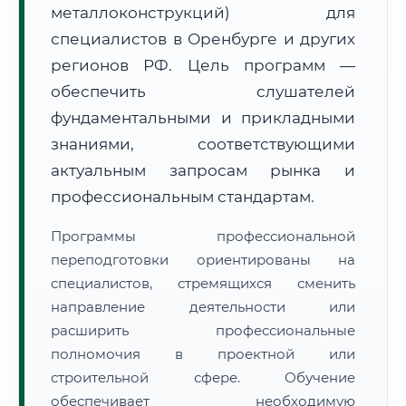
металлоконструкций) для
специалистов в Оренбурге и других
регионов РФ. Цель программ —
обеспечить слушателей
фундаментальными и прикладными
🚚
Расчет логистики оригиналов:
• Маршрут транзита:
знаниями, соответствующими
~1 868 км
• Экспресс-доставка СДЭК / Почтой:
3–5 рабочих дней
актуальным запросам рынка и
профессиональным стандартам.
📜 Документы и аккредитация
ФИС ФРДО
Программы профессиональной
переподготовки ориентированы на
специалистов, стремящихся сменить
🔍
Нажмите на документ для увеличения и просмотра
направление деятельности или
расширить профессиональные
полномочия в проектной или
строительной сфере. Обучение
обеспечивает необходимую