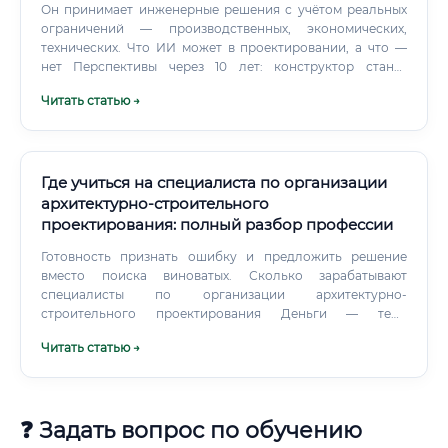
эффективной, безопасной, экономически
Он принимает инженерные решения с учётом реальных
целесообразной и соответствующей всем
ограничений — производственных, экономических,
государственным стандартам.
технических. Что ИИ может в проектировании, а что —
нет Перспективы через 10 лет: конструктор станет
человеком, который управляет ИИ-инструментами, а не
Читать статью →
тем, кто чертит вручную. Объём работы вырастет,
скорость разработки увеличится.
Где учиться на специалиста по организации
архитектурно-строительного
проектирования: полный разбор профессии
Готовность признать ошибку и предложить решение
вместо поиска виноватых. Сколько зарабатывают
специалисты по организации архитектурно-
строительного проектирования Деньги — тема
конкретная.
Читать статью →
❓ Задать вопрос по обучению