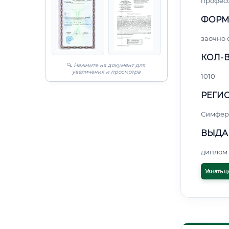
профес
ФОРМ
заочно 
КОЛ-В
🔍
Нажмите на документ для
увеличения и просмотра
1010
РЕГИО
Симфер
ВЫДА
диплом 
Узнать ц