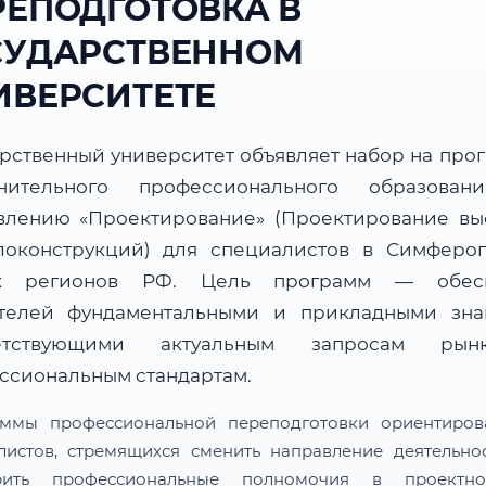
РЕПОДГОТОВКА В
СУДАРСТВЕННОМ
ИВЕРСИТЕТЕ
арственный университет объявляет набор на про
нительного профессионального образова
влению «Проектирование» (Проектирование вы
локонструкций) для специалистов в Симферо
их регионов РФ. Цель программ — обесп
телей фундаментальными и прикладными зна
ветствующими актуальным запросам ры
ссиональным стандартам.
ммы профессиональной переподготовки ориентиро
листов, стремящихся сменить направление деятельно
рить профессиональные полномочия в проектн