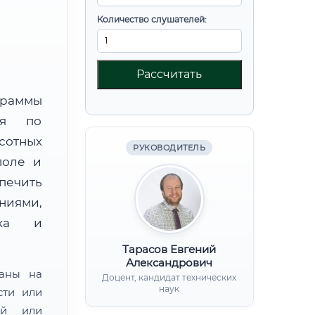
Количество слушателей:
Рассчитать
граммы
ния по
сотных
РУКОВОДИТЕЛЬ
поле и
ечить
ниями,
нка и
Тарасов Евгений
Александрович
ваны на
Доцент, кандидат технических
наук
сти или
ой или