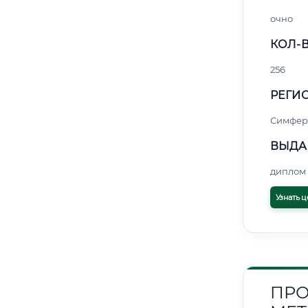
очно
КОЛ-В
256
РЕГИО
Симфер
ВЫДА
диплом 
Узнать ц
ПРО