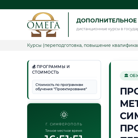
ДОПОЛНИТЕЛЬНОЕ
дистанционные курсы в госуда
Курсы (переподготовка, повышение квалифика
💰 ПРОГРАММЫ И
СТОИМОСТЬ
🏛 ОБ
Стоимость по программам
ПР
обучения "Проектирование"
МЕ
🌞
СИ
Г. СИМФЕРОПОЛЬ
ПР
Точное местное время: