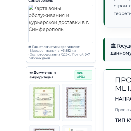
Симферополь
строи
теорет
🏛 Госу
🚚
Расчет логистики оригиналов:
• Маршрут транзита:
~3 582 км
данному
• Экспресс-доставка СДЭК / Почтой:
5–7
рабочих дней
📜 Документы и
ФИС
аккредитация
ФРДО
ПРО
МЕТ
НАПР
Проект
ТИП К