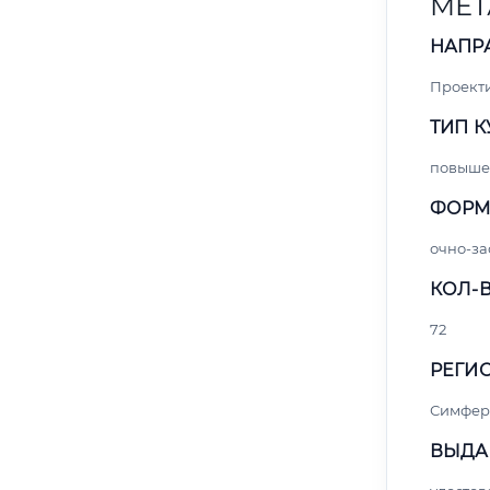
МЕТ
НАПР
Проект
ТИП К
повыше
ФОРМ
очно-за
КОЛ-В
72
РЕГИО
Симфер
ВЫДА