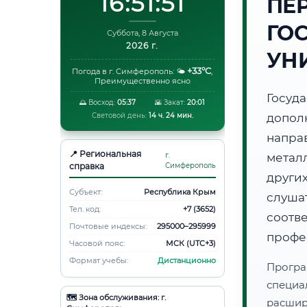
16:51:52
ПЕ
ГО
Суббота, 8 Августа
2026 г.
УН
+33°C
Погода в г. Симферополь:
🌤️
,
Преимущественно ясно
Госуд
🌅 Восход:
05:37
🌇 Закат:
20:01
Световой день:
14 ч. 24 мин.
допол
напра
📍 Региональная
г.
метал
справка
Симферополь
друг
Субъект:
Республика Крым
слуша
Тел. код:
+7 (3652)
соот
Почтовые индексы:
295000–295999
профе
Часовой пояс:
МСК (UTC+3)
Формат учебы:
Дистанционно
Програ
специа
🗺️ Зона обслуживания: г.
расши