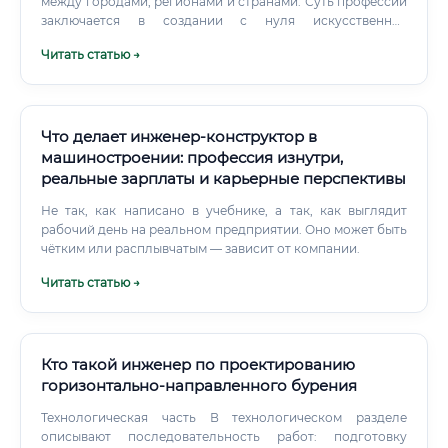
между городами, регионами и странами. Суть профессии
заключается в создании с нуля искусственных
сооружений (мостов, путепроводов, эстакад, виадуков,
Читать статью →
тоннелей), которые позволяют преодолевать
естественные и искусственные преграды: реки, ущелья,
горные хребты, городскую застройку.
Что делает инженер-конструктор в
машиностроении: профессия изнутри,
реальные зарплаты и карьерные перспективы
Не так, как написано в учебнике, а так, как выглядит
рабочий день на реальном предприятии. Оно может быть
чётким или расплывчатым — зависит от компании.
Читать статью →
Кто такой инженер по проектированию
горизонтально-направленного бурения
Технологическая часть В технологическом разделе
описывают последовательность работ: подготовку