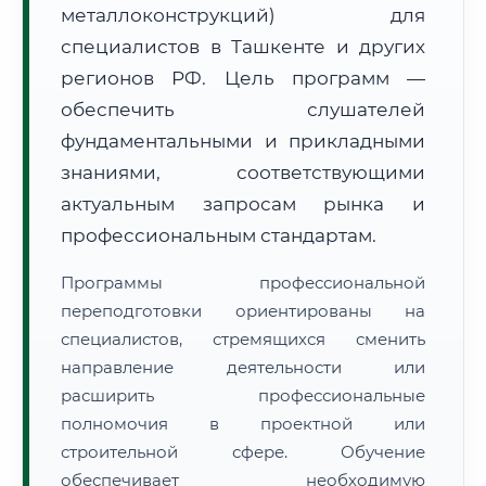
металлоконструкций) для
специалистов в Ташкенте и других
регионов РФ. Цель программ —
обеспечить слушателей
фундаментальными и прикладными
🚚
Расчет логистики оригиналов:
• Маршрут транзита:
знаниями, соответствующими
~1 832 км
• Экспресс-доставка СДЭК / Почтой:
3–5 рабочих дней
актуальным запросам рынка и
профессиональным стандартам.
📜 Документы и аккредитация
ФИС ФРДО
Программы профессиональной
переподготовки ориентированы на
специалистов, стремящихся сменить
🔍
Нажмите на документ для увеличения и просмотра
направление деятельности или
расширить профессиональные
полномочия в проектной или
строительной сфере. Обучение
обеспечивает необходимую