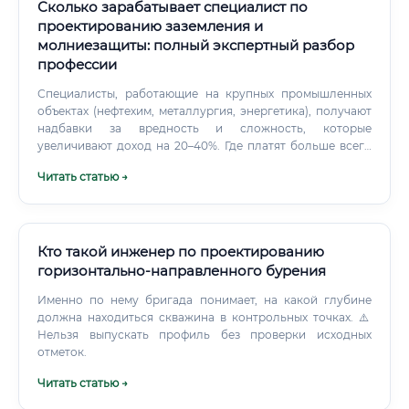
Сколько зарабатывает специалист по
проектированию заземления и
молниезащиты: полный экспертный разбор
профессии
Специалисты, работающие на крупных промышленных
объектах (нефтехим, металлургия, энергетика), получают
надбавки за вредность и сложность, которые
увеличивают доход на 20–40%. Где платят больше всего
Уровень дохода существенно зависит от отрасли и
Читать статью →
региона работы.
Кто такой инженер по проектированию
горизонтально-направленного бурения
Именно по нему бригада понимает, на какой глубине
должна находиться скважина в контрольных точках. ⚠️
Нельзя выпускать профиль без проверки исходных
отметок.
Читать статью →