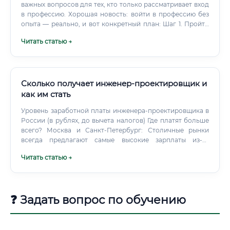
важных вопросов для тех, кто только рассматривает вход
в профессию. Хорошая новость: войти в профессию без
опыта — реально, и вот конкретный план: Шаг 1. Пройти
профильные курсы по проектированию инженерных
Читать статью →
сетей (газоснабжение, водоснабжение, канализация) Шаг
2.
Сколько получает инженер-проектировщик и
как им стать
Уровень заработной платы инженера-проектировщика в
России (в рублях, до вычета налогов) Где платят больше
всего? Москва и Санкт-Петербург: Столичные рынки
всегда предлагают самые высокие зарплаты из-за
концентрации крупных девелоперов, штаб-квартир и
Читать статью →
более высокой стоимости жизни. Нефтегазовая отрасль:
Проектирование промышленных объектов, особенно на
Севере (ЯНАО, ХМАО), оплачивается значительно выше.
❓ Задать вопрос по обучению