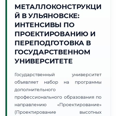
Точное местное время:
МЕТАЛЛОКОНСТРУКЦИ
12:02:44
Й В УЛЬЯНОВСКЕ:
Воскресенье, 9 Августа
ИНТЕНСИВЫ ПО
2026 г.
ПРОЕКТИРОВАНИЮ И
+22°C
Погода в г. Ульяновск:
🌡️
,
Погода
ПЕРЕПОДГОТОВКА В
🌅 Восход:
05:12
🌇 Закат:
20:31
Световой день:
15 ч. 19 мин.
ГОСУДАРСТВЕННОМ
УНИВЕРСИТЕТЕ
📍 Региональная справка
г. Ульяновск
Субъект:
Ульяновская область
Государственный университет
Тел. код:
+7 (8422)
объявляет набор на программы
Почтовые индексы:
432000–432999
дополнительного
Часовой пояс:
МСК+1 (UTC+4)
профессионального образования по
Формат учебы:
Дистанционно
направлению «Проектирование»
(Проектирование высотных
🗺️ Зона обслуживания: г. Ульяновск