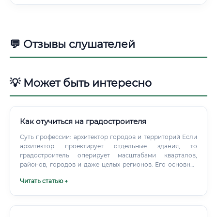
💬 Отзывы слушателей
💡 Может быть интересно
Как отучиться на градостроителя
Суть профессии: архитектор городов и территорий Если
архитектор проектирует отдельные здания, то
градостроитель оперирует масштабами кварталов,
районов, городов и даже целых регионов. Его основная
задача – создать сбалансированную пространственную
Читать статью →
систему, в которой все элементы гармонично
взаимосвязаны и эффективно функционируют.