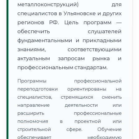
металлоконструкций) для
специалистов в Ульяновске и других
регионов РФ. Цель программ —
обеспечить слушателей
фундаментальными и прикладными
🚚
Расчет логистики оригиналов:
• Маршрут транзита:
знаниями, соответствующими
~2 199 км
• Экспресс-доставка СДЭК / Почтой:
3–5 рабочих дней
актуальным запросам рынка и
профессиональным стандартам.
📜 Документы и аккредитация
ФИС ФРДО
Программы профессиональной
переподготовки ориентированы на
специалистов, стремящихся сменить
🔍
Нажмите на документ для увеличения и просмотра
направление деятельности или
расширить профессиональные
полномочия в проектной или
строительной сфере. Обучение
обеспечивает необходимую