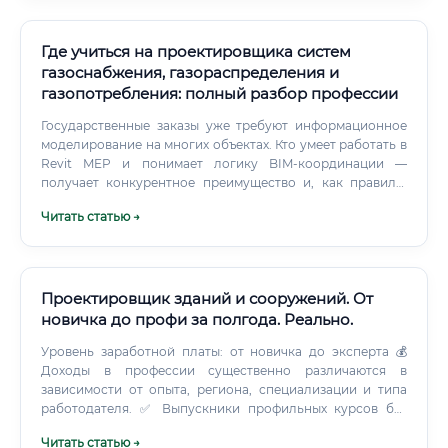
Где учиться на проектировщика систем
газоснабжения, газораспределения и
газопотребления: полный разбор профессии
Государственные заказы уже требуют информационное
моделирование на многих объектах. Кто умеет работать в
Revit MEP и понимает логику BIM-координации —
получает конкурентное преимущество и, как правило,
более высокую зарплату.
Читать статью →
Проектировщик зданий и сооружений. От
новичка до профи за полгода. Реально.
Уровень заработной платы: от новичка до эксперта 💰
Доходы в профессии существенно различаются в
зависимости от опыта, региона, специализации и типа
работодателя. ✅ Выпускники профильных курсов без
опыта могут рассчитывать на старт от 45 000 до 65 000 ₽
Читать статью →
при условии знания базового ПО и готовности к