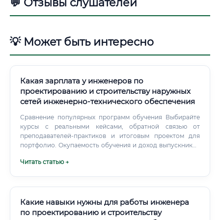
💬 Отзывы слушателей
💡 Может быть интересно
Какая зарплата у инженеров по
проектированию и строительству наружных
сетей инженерно‑технического обеспечения
Сравнение популярных программ обучения Выбирайте
курсы с реальными кейсами, обратной связью от
преподавателей‑практиков и итоговым проектом для
портфолио. Окупаемость обучения и доход выпускников
курсов Выпускники курсов без опыта обычно стартуют на
Читать статью →
50 000–90 000 руб/мес в регионах и до 80 000–120 000
руб/мес в Москве/Санкт‑Петербурге при условии
наличия портфолио и стажировки. Быстрая окупаемость
достигается благодаря повышению офферов на 20–60%
после освоения ключевых инструментов.
Какие навыки нужны для работы инженера
по проектированию и строительству