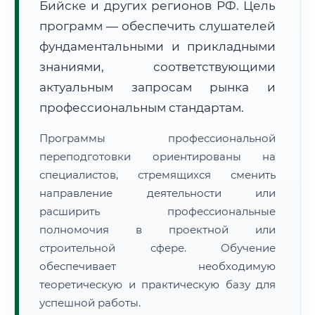
Бийске и других регионов РФ. Цель
программ — обеспечить слушателей
фундаментальными и прикладными
знаниями, соответствующими
актуальным запросам рынка и
🚚
Расчет логистики оригиналов:
профессиональным стандартам.
• Маршрут транзита:
~316 км
• Экспресс-доставка СДЭК / Почтой:
1–2 рабочих дня
Программы профессиональной
📜 Документы и аккредитация
переподготовки ориентированы на
ФИС ФРДО
специалистов, стремящихся сменить
направление деятельности или
расширить профессиональные
🔍
Нажмите на документ для увеличения и просмотра
полномочия в проектной или
строительной сфере. Обучение
обеспечивает необходимую
теоретическую и практическую базу для
успешной работы.