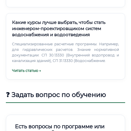
обучению на рабочем месте. ⚡ Через 3–5 лет активной
практики доход специалиста в Москве уверенно выходит
за отметку 150 000–200 000 ₽, а при работе на
зарубежные компании или в крупных девелоперских
Какие курсы лучше выбрать, чтобы стать
структурах — значительно выше.
инженером-проектировщиком систем
водоснабжения и водоотведения
Специализированные расчетные программы: Например,
для гидравлических расчетов. Знание нормативной
документации: СП 30.13330 (Внутренний водопровод и
канализация зданий), СП 31.13330 (Водоснабжение.
Читать статью →
❓ Задать вопрос по обучению
Есть вопросы по программе или