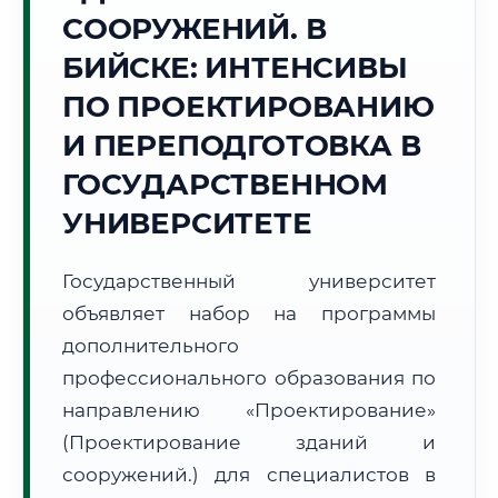
Точное местное время:
СООРУЖЕНИЙ. В
15:08:02
БИЙСКЕ: ИНТЕНСИВЫ
Воскресенье, 9 Августа
ПО ПРОЕКТИРОВАНИЮ
2026 г.
И ПЕРЕПОДГОТОВКА В
+24°C
Погода в г. Бийск:
⛅
,
Переменная облачность
ГОСУДАРСТВЕННОМ
🌅 Восход:
05:51
🌇 Закат:
20:58
Световой день:
15 ч. 7 мин.
УНИВЕРСИТЕТЕ
📍 Региональная справка
г. Бийск
Государственный университет
Субъект:
Алтайский край
объявляет набор на программы
Тел. код:
+7 (3854)
дополнительного
Почтовые индексы:
659300–659399
профессионального образования по
Часовой пояс:
МСК+4 (UTC+7)
направлению «Проектирование»
Формат учебы:
Дистанционно
(Проектирование зданий и
сооружений.) для специалистов в
🗺️ Зона обслуживания: г. Бийск