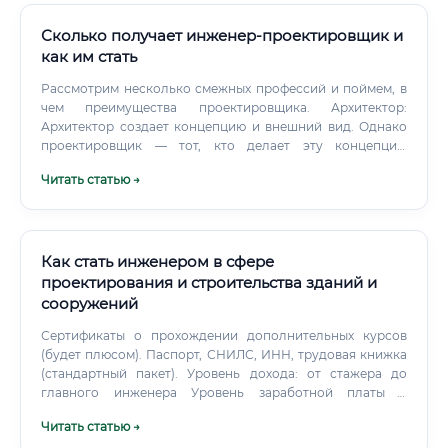
Сколько получает инженер-проектировщик и
как им стать
Рассмотрим несколько смежных профессий и поймем, в
чем преимущества проектировщика. Архитектор:
Архитектор создает концепцию и внешний вид. Однако
проектировщик — тот, кто делает эту концепцию
жизнеспособной.
Читать статью →
Как стать инженером в сфере
проектирования и строительства зданий и
сооружений
Сертификаты о прохождении дополнительных курсов
(будет плюсом). Паспорт, СНИЛС, ИНН, трудовая книжка
(стандартный пакет). Уровень дохода: от стажера до
главного инженера Уровень заработной платы в
строительной отрасли сильно варьируется в
Читать статью →
зависимости от региона, опыта, специализации и