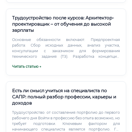
размера компании.
Трудоустройство после курсов: Архитектор-
проектировщик – от обучения до высокой
зарплаты
Основные обязанности включают: Предпроектная
работа: Сбор исходных данных, анализ участка,
консультации с заказчиком для формирования
технического задания (ТЗ). Разработка концепции:
Создание эскизного проекта, который отражает
Читать статью →
основную идею, внешний вид, планировку и
функциональное зонирование объекта. Создание
проектной документации (стадия "П"): Разработка
полного комплекта чертежей и документов,
необходимых для прохождения государственной
Есть ли смысл учиться на специалиста по
экспертизы и получения разрешения на строительство.
САПР: полный разбор профессии, карьеры и
доходов
Трудоустройство: от составления портфолио до первого
рабочего дня Войти в профессию без опыта возможно, но
требует подготовки. Ключевым фактором для
начинающего специалиста является портфолио. Где