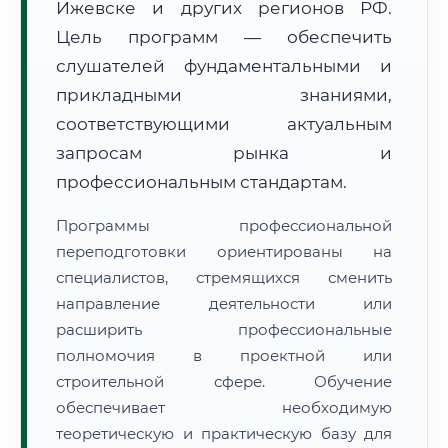
Ижевске и других регионов РФ.
Цель программ — обеспечить
слушателей фундаментальными и
прикладными знаниями,
соответствующими актуальным
🚚
Расчет логистики оригиналов:
запросам рынка и
• Маршрут транзита:
~1 848 км
• Экспресс-доставка СДЭК / Почтой:
3–5 рабочих дней
профессиональным стандартам.
📜 Документы и аккредитация
ФИС ФРДО
Программы профессиональной
переподготовки ориентированы на
специалистов, стремящихся сменить
направление деятельности или
🔍
Нажмите на документ для увеличения и просмотра
расширить профессиональные
полномочия в проектной или
строительной сфере. Обучение
обеспечивает необходимую
теоретическую и практическую базу для