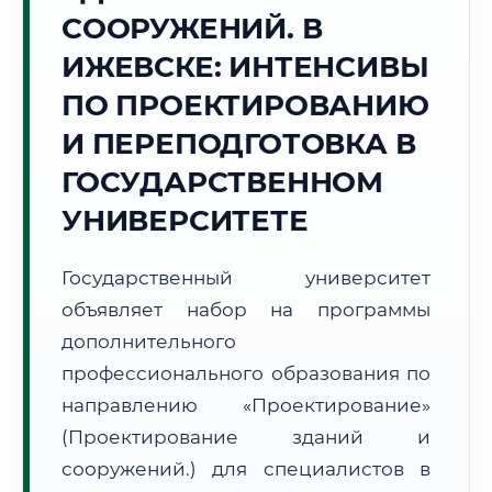
Точное местное время:
СООРУЖЕНИЙ. В
21:17:49
ИЖЕВСКЕ: ИНТЕНСИВЫ
Пятница, 7 Августа
ПО ПРОЕКТИРОВАНИЮ
2026 г.
И ПЕРЕПОДГОТОВКА В
+28°C
Погода в г. Ижевск:
🌤️
,
Преимущественно ясно
ГОСУДАРСТВЕННОМ
🌅 Восход:
04:38
🌇 Закат:
20:27
Световой день:
15 ч. 49 мин.
УНИВЕРСИТЕТЕ
📍 Региональная справка
г. Ижевск
Государственный университет
Субъект:
Удмуртская Республика
объявляет набор на программы
Тел. код:
+7 (3412)
дополнительного
Почтовые индексы:
426000–426999
профессионального образования по
Часовой пояс:
МСК+1 (UTC+4)
направлению «Проектирование»
Формат учебы:
Дистанционно
(Проектирование зданий и
сооружений.) для специалистов в
🗺️ Зона обслуживания: г. Ижевск