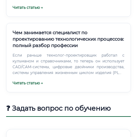
трудоустроиться: Крупные промышленные предприятия,
Читать статью →
конструкторские бюро, строительные компании,
проектные институты, небольшие производственные
фирмы.
Чем занимается специалист по
проектированию технологических процессов:
полный разбор профессии
Если раньше технолог-проектировщик работал с
кульманом и справочниками, то теперь он использует
CAD/CAM-системы, цифровые двойники производства,
системы управления жизненным циклом изделия (PLM).
Профессия стала гибридной — это одновременно
Читать статью →
инженерия, аналитика и управление данными. ⚡
Технолог-проектировщик — это не тот, кто стоит у станка.
❓ Задать вопрос по обучению