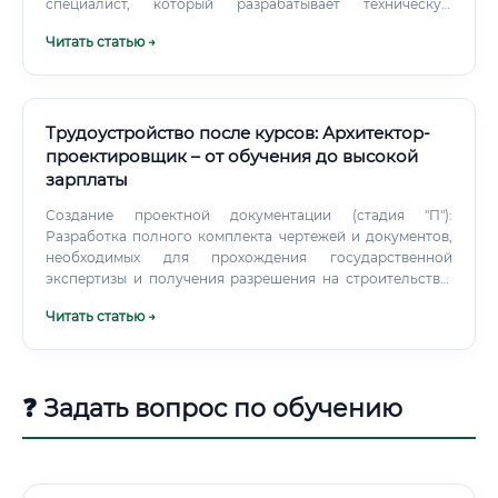
специалист, который разрабатывает техническую
документацию для строительства, реконструкции и
Читать статью →
эксплуатации объектов нефтяной и газовой
инфраструктуры. Говоря простым языком, именно этот
человек «рисует» на бумаге (а точнее, в
специализированных программах) будущие
нефтепроводы, газовые станции,
Трудоустройство после курсов: Архитектор-
нефтеперерабатывающие заводы, резервуарные парки и
проектировщик – от обучения до высокой
компрессорные установки. Без этой профессии
зарплаты
невозможно построить ни один промышленный объект в
отрасли.
Создание проектной документации (стадия "П"):
Разработка полного комплекта чертежей и документов,
необходимых для прохождения государственной
экспертизы и получения разрешения на строительство.
Сюда входят архитектурные решения (АР),
Читать статью →
конструктивные решения (КР), схемы инженерных сетей и
т.д. Разработка рабочей документации (стадия "Р"):
Детализация всех узлов, сечений и планов до уровня,
понятного строителям на площадке.
❓ Задать вопрос по обучению