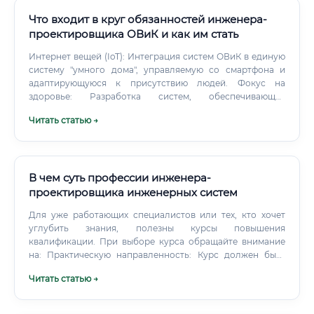
Что входит в круг обязанностей инженера-
проектировщика ОВиК и как им стать
Интернет вещей (IoT): Интеграция систем ОВиК в единую
систему "умного дома", управляемую со смартфона и
адаптирующуюся к присутствию людей. Фокус на
здоровье: Разработка систем, обеспечивающих
высочайшее качество воздуха (особенно актуально
Читать статью →
после пандемии) с многоступенчатой фильтрацией и
обеззараживанием.
В чем суть профессии инженера-
проектировщика инженерных систем
Для уже работающих специалистов или тех, кто хочет
углубить знания, полезны курсы повышения
квалификации. При выборе курса обращайте внимание
на: Практическую направленность: Курс должен быть
ориентирован на решение реальных проектных задач.
Читать статью →
Преподавателей-практиков: Лучшие знания передают те,
кто сам ежедневно занимается проектированием.