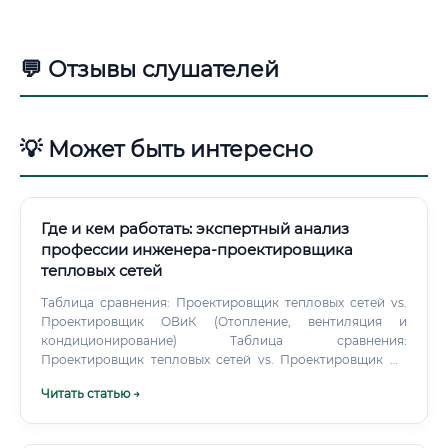
💬 Отзывы слушателей
💡 Может быть интересно
Где и кем работать: экспертный анализ
профессии инженера-проектировщика
тепловых сетей
Таблица сравнения: Проектировщик тепловых сетей vs.
Проектировщик ОВиК (Отопление, вентиляция и
кондиционирование) Таблица сравнения:
Проектировщик тепловых сетей vs. Проектировщик ВК
(Водоснабжение и канализация) Таблица сравнения:
Читать статью →
Проектировщик (создание) vs.