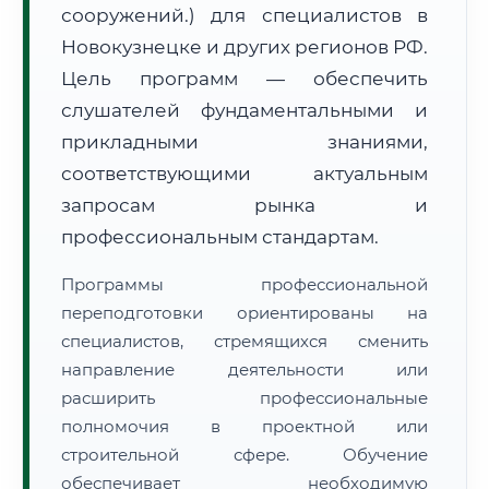
сооружений.) для специалистов в
Новокузнецке и других регионов РФ.
Цель программ — обеспечить
слушателей фундаментальными и
прикладными знаниями,
🚚
Расчет логистики оригиналов:
• Маршрут транзита:
соответствующими актуальным
~307 км
• Экспресс-доставка СДЭК / Почтой:
1–2 рабочих дня
запросам рынка и
профессиональным стандартам.
📜 Документы и аккредитация
ФИС ФРДО
Программы профессиональной
переподготовки ориентированы на
специалистов, стремящихся сменить
🔍
Нажмите на документ для увеличения и просмотра
направление деятельности или
расширить профессиональные
полномочия в проектной или
строительной сфере. Обучение
обеспечивает необходимую