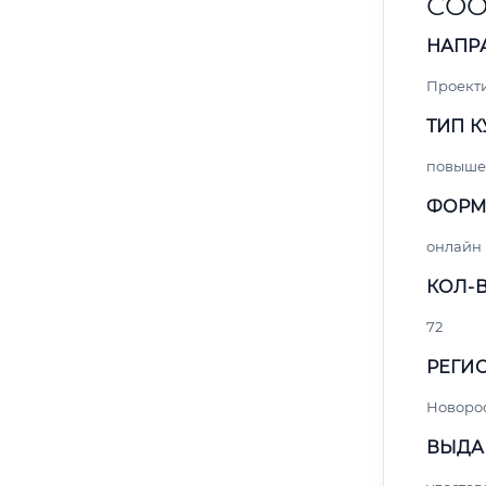
СОО
НАПР
Проект
ТИП К
повыше
ФОРМ
онлайн
КОЛ-В
72
РЕГИО
Новоро
ВЫДА