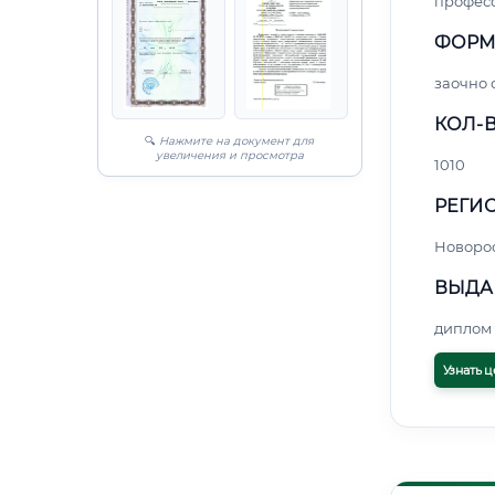
профес
ФОРМ
заочно
КОЛ-В
🔍
Нажмите на документ для
увеличения и просмотра
1010
РЕГИО
Новоро
ВЫДА
диплом 
Узнать ц