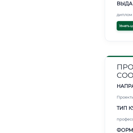
ВЫДА
диплом 
Узнать ц
ПРО
СОО
НАПР
Проект
ТИП К
профес
ФОРМ