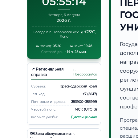
05:55:15
ПЕ
ГО
Четверг, 6 Августа
2026 г.
УН
+23°C
Погода в г. Новороссийск:
☀️
,
Ясно
Госуд
🌅 Восход:
05:20
🌇 Закат:
19:48
Световой день:
14 ч. 28 мин.
допол
напра
📍 Региональная
г.
соору
справка
Новороссийск
регио
Субъект:
Краснодарский край
фунд
Тел. код:
+7 (8617)
соот
Почтовые индексы:
353900–353999
профе
Часовой пояс:
МСК (UTC+3)
Формат учебы:
Дистанционно
Програ
специа
🗺️ Зона обслуживания: г.
расши