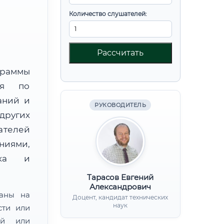
Количество слушателей:
Рассчитать
граммы
ния по
аний и
РУКОВОДИТЕЛЬ
других
ателей
иями,
нка и
Тарасов Евгений
Александрович
ваны на
Доцент, кандидат технических
наук
сти или
ой или