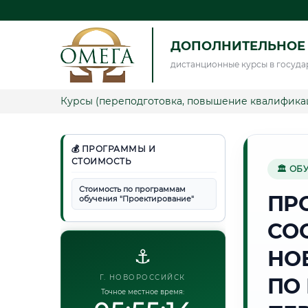
ДОПОЛНИТЕЛЬНОЕ
дистанционные курсы в госуда
Курсы (переподготовка, повышение квалифика
💰 ПРОГРАММЫ И
СТОИМОСТЬ
🏛 ОБ
Стоимость по программам
ПР
обучения "Проектирование"
СО
⚓
НО
Г. НОВОРОССИЙСК
ПО
Точное местное время: