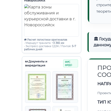
Новороссийск
строи
теорет
🏛 Госу
🚚
Расчет логистики оригиналов:
• Маршрут транзита:
~3 365 км
данному
• Экспресс-доставка СДЭК / Почтой:
5–7
рабочих дней
📜 Документы и
ФИС
аккредитация
ФРДО
ПРО
СОО
НАПР
Проект
ТИП К