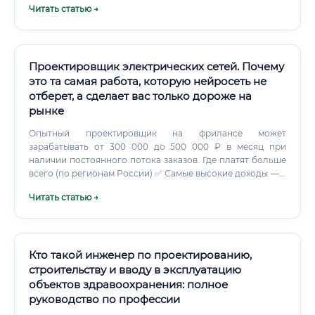
Читать статью →
Проектировщик электрических сетей. Почему
это та самая работа, которую нейросеть не
отберет, а сделает вас только дороже на
рынке
Опытный проектировщик на фрилансе может
зарабатывать от 300 000 до 500 000 ₽ в месяц при
наличии постоянного потока заказов. Где платят больше
всего (по регионам России) ✅ Самые высокие доходы — в
нефтегазовых регионах и в Москве. Однако учитывайте
Читать статью →
стоимость жизни: Тюмень и Сахалин при сопоставимых
расходах нередко дают больший чистый доход, чем
столица.
Кто такой инженер по проектированию,
строительству и вводу в эксплуатацию
объектов здравоохранения: полное
руководство по профессии