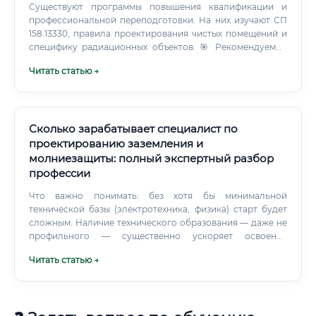
Существуют программы повышения квалификации и
профессиональной переподготовки. На них изучают СП
158.13330, правила проектирования чистых помещений и
специфику радиационных объектов. 🎯 Рекомендуемые
траектории обучения: 🎓 Высшее образование
Читать статью →
(Бакалавриат/Специалитет): МГСУ, СПбГАСУ, МГТУ им.
Сколько зарабатывает специалист по
проектированию заземления и
молниезащиты: полный экспертный разбор
профессии
Что важно понимать: без хотя бы минимальной
технической базы (электротехника, физика) старт будет
сложным. Наличие технического образования — даже не
профильного — существенно ускоряет освоение
профессии. Карьерный рост и перспективы Карьерная
Читать статью →
лестница в профессии чётко выстроена и имеет реальные
финансовые ориентиры на каждом этапе: ✅
Дополнительно карьерный рост возможен через:
Открытие собственного проектного бюро Работу в