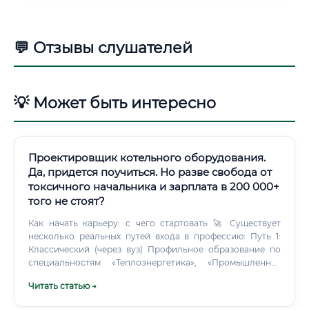
💬 Отзывы слушателей
💡 Может быть интересно
Проектировщик котельного оборудования.
Да, придется поучиться. Но разве свобода от
токсичного начальника и зарплата в 200 000+
того не стоят?
Как начать карьеру: с чего стартовать 🚀 Существует
несколько реальных путей входа в профессию: Путь 1:
Классический (через вуз) Профильное образование по
специальностям «Теплоэнергетика», «Промышленная
теплоэнергетика», «Теплоснабжение и вентиляция». Путь
Читать статью →
2: Переквалификация через курсы Подходит для людей с
техническим образованием смежного профиля