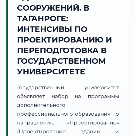
Точное местное время:
СООРУЖЕНИЙ. В
11:39:25
ТАГАНРОГЕ:
Суббота, 8 Августа
ИНТЕНСИВЫ ПО
2026 г.
ПРОЕКТИРОВАНИЮ И
+30°C
Погода в г. Таганрог:
☀️
,
Ясно
ПЕРЕПОДГОТОВКА В
🌅 Восход:
05:12
🌇 Закат:
19:48
Световой день:
14 ч. 36 мин.
ГОСУДАРСТВЕННОМ
УНИВЕРСИТЕТЕ
📍 Региональная справка
г. Таганрог
Субъект:
Ростовская область
Государственный университет
Тел. код:
+7 (8634)
объявляет набор на программы
Почтовые индексы:
347900–347999
дополнительного
Часовой пояс:
МСК (UTC+3)
профессионального образования по
Формат учебы:
Дистанционно
направлению «Проектирование»
(Проектирование зданий и
🗺️ Зона обслуживания: г. Таганрог