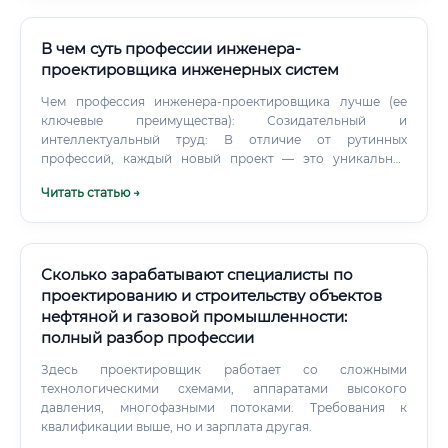
(механики, электрики, строители, сантехники).
В чем суть профессии инженера-
проектировщика инженерных систем
Чем профессия инженера-проектировщика лучше (ее
ключевые преимущества): Созидательный и
интеллектуальный труд: В отличие от рутинных
профессий, каждый новый проект — это уникальная
задача, требующая анализа, расчетов и поиска
Читать статью →
оптимальных решений. Видимый результат труда: В
отличие от многих офисных профессий, где результат
работы абстрактен, проектировщик в итоге видит
реальное, функционирующее здание, в создание
которого он внес свой ключевой вклад.
Сколько зарабатывают специалисты по
проектированию и строительству объектов
нефтяной и газовой промышленности:
полный разбор профессии
Здесь проектировщик работает со сложными
технологическими схемами, аппаратами высокого
давления, многофазными потоками. Требования к
квалификации выше, но и зарплата другая.