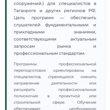
сооружений.) для специалистов в
Таганроге и других регионов РФ.
Цель программ — обеспечить
слушателей фундаментальными и
прикладными знаниями,
🚚
Расчет логистики оригиналов:
• Маршрут транзита:
соответствующими актуальным
~3 134 км
• Экспресс-доставка СДЭК / Почтой:
4–6 рабочих дней
запросам рынка и
профессиональным стандартам.
📜 Документы и аккредитация
ФИС ФРДО
Программы профессиональной
переподготовки ориентированы на
специалистов, стремящихся сменить
🔍
Нажмите на документ для увеличения и просмотра
направление деятельности или
расширить профессиональные
полномочия в проектной или
строительной сфере. Обучение
обеспечивает необходимую