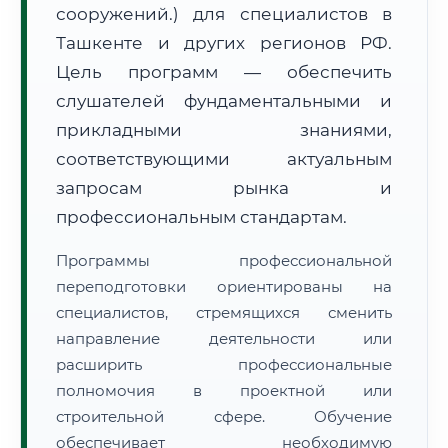
сооружений.) для специалистов в
Ташкенте и других регионов РФ.
Цель программ — обеспечить
слушателей фундаментальными и
прикладными знаниями,
🚚
Расчет логистики оригиналов:
• Маршрут транзита:
соответствующими актуальным
~1 832 км
• Экспресс-доставка СДЭК / Почтой:
3–5 рабочих дней
запросам рынка и
профессиональным стандартам.
📜 Документы и аккредитация
ФИС ФРДО
Программы профессиональной
переподготовки ориентированы на
специалистов, стремящихся сменить
🔍
Нажмите на документ для увеличения и просмотра
направление деятельности или
расширить профессиональные
полномочия в проектной или
строительной сфере. Обучение
обеспечивает необходимую