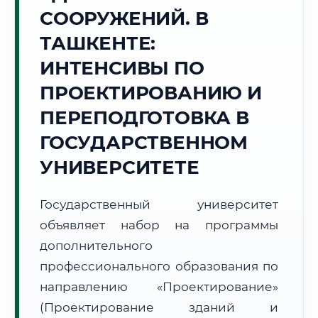
Точное местное время:
СООРУЖЕНИЙ. В
06:24:51
ТАШКЕНТЕ:
Понедельник, 10 Августа
ИНТЕНСИВЫ ПО
2026 г.
ПРОЕКТИРОВАНИЮ И
+29°C
Погода в г. Ташкент:
☀️
,
Ясно
ПЕРЕПОДГОТОВКА В
🌅 Восход:
05:27
🌇 Закат:
19:29
Световой день:
14 ч. 2 мин.
ГОСУДАРСТВЕННОМ
УНИВЕРСИТЕТЕ
📍 Региональная справка
г. Ташкент
Субъект:
Республика Узбекистан
Государственный университет
Тел. код:
+998 (71)
объявляет набор на программы
Почтовые индексы:
100000–100209
дополнительного
Часовой пояс:
UTC+5
профессионального образования по
Формат учебы:
Дистанционно
направлению «Проектирование»
(Проектирование зданий и
🗺️ Зона обслуживания: г. Ташкент