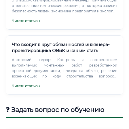
Это высококвалифицированный инженер, принимающий
ответственные технические решения, от которых зависит
безопасность людей, экономика предприятия и экология
целых регионов. Профессия охватывает несколько
Читать статью →
ключевых направлений: 🟢 Проектирование
трубопроводных систем (нефте- и газопроводы) 🟢
Проектирование нефтеперерабатывающих и
газоперерабатывающих заводов (НПЗ, ГПЗ) 🟢
Проектирование объектов добычи (скважины, кусты,
Что входит в круг обязанностей инженера-
обустройство месторождений) 🟢 Проектирование
проектировщика ОВиК и как им стать
систем автоматизации и КИПиА 🟢 Проектирование
Авторский надзор: Контроль за соответствием
инфраструктуры газоснабжения городов и посёлков
выполняемых монтажных работ разработанной
Круг обязанностей проектировщика Должностные
проектной документации, выезды на объект, решение
функции специалиста охватывают весь жизненный цикл
возникающих по ходу строительства вопросов.
проекта — от концепции до сдачи документации
Необходимые навыки и компетенции для успешной
заказчику.
Читать статью →
работы Для успеха в этой профессии требуется
сочетание технических знаний (Hard Skills) и личных
качеств (Soft Skills).
❓ Задать вопрос по обучению