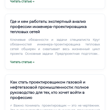
Читать статью →
несколько лет ✅ Умеет читать чертежи и понимает язык
конструкторской документации ✅ Не боится общаться с
рабочими в цехе и с руководством одновременно ✅
Интересуется экономикой производства, а не только
техническими аспектами ⚠️ Кому эта профессия точно не
Где и кем работать: экспертный анализ
подойдёт: людям, которые хотят работать строго по
профессии инженера-проектировщика
инструкции без творческих решений. Ещё один важный
тепловых сетей
момент — физическая сторона работы. Специалист
проводит значительную часть времени в цехе.
Ключевые обязанности и задачи специалиста Круг
обязанностей инженера-проектировщика тепловых
сетей обширен и охватывает весь жизненный цикл
проекта. Основные задачи: Предпроектная подготовка:
Сбор и анализ исходных данных, включая технические
Читать статью →
условия от теплоснабжающей организации,
топографические съемки местности, геологические
изыскания. Гидравлические и тепловые расчеты:
Определение расчетных расходов теплоносителя, расчет
гидравлических потерь в трубопроводах, подбор
Как стать проектировщиком газовой и
диаметров, расчет на прочность и устойчивость
нефтегазовой промышленности: полное
конструкций.
руководство для тех, кто хочет войти в
профессию
⚡ Важно понимать: проектировщик — это не чертёжник.