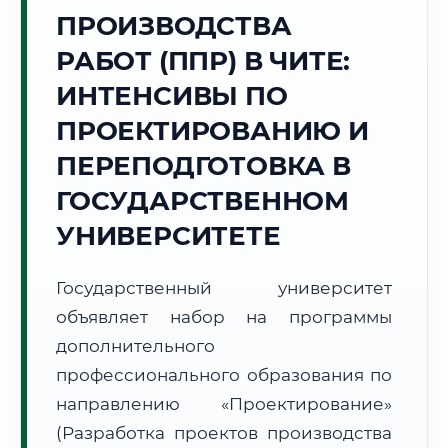
Точное местное время:
ПРОИЗВОДСТВА
14:24:19
РАБОТ (ППР) В ЧИТЕ:
Воскресенье, 9 Августа
ИНТЕНСИВЫ ПО
2026 г.
ПРОЕКТИРОВАНИЮ И
+19°C
Погода в г. Чита:
☁️
,
Пасмурно
ПЕРЕПОДГОТОВКА В
🌅 Восход:
06:00
🌇 Закат:
21:03
Световой день:
15 ч. 3 мин.
ГОСУДАРСТВЕННОМ
УНИВЕРСИТЕТЕ
📍 Региональная справка
г. Чита
Субъект:
Забайкальский край
Государственный университет
Тел. код:
+7 (3022)
объявляет набор на программы
Почтовые индексы:
672000–672999
дополнительного
Часовой пояс:
МСК+6 (UTC+9)
профессионального образования по
Формат учебы:
Дистанционно
направлению «Проектирование»
(Разработка проектов производства
🗺️ Зона обслуживания: г. Чита