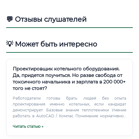
💬 Отзывы слушателей
💡 Может быть интересно
Проектировщик котельного оборудования.
Да, придется поучиться. Но разве свобода от
токсичного начальника и зарплата в 200 000+
того не стоят?
Работодатели готовы брать людей без опыта
проектирования именно котельных, если кандидат
демонстрирует: Базовые знания теплотехники Умение
работать в AutoCAD / Компас Понимание нормативной
базы Готовность учиться под руководством опытного
Читать статью →
специалиста ⚠️ Без технического образования вообще
вход сложнее, но возможен при наличии