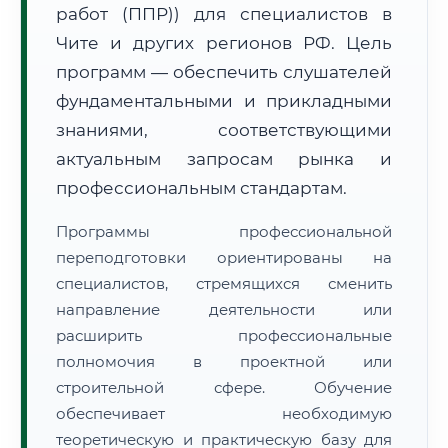
работ (ППР)) для специалистов в
Чите и других регионов РФ. Цель
программ — обеспечить слушателей
фундаментальными и прикладными
знаниями, соответствующими
🚚
Расчет логистики оригиналов:
• Маршрут транзита:
актуальным запросам рынка и
~2 030 км
• Экспресс-доставка СДЭК / Почтой:
3–5 рабочих дней
профессиональным стандартам.
📜 Документы и аккредитация
ФИС ФРДО
Программы профессиональной
переподготовки ориентированы на
специалистов, стремящихся сменить
направление деятельности или
🔍
Нажмите на документ для увеличения и просмотра
расширить профессиональные
полномочия в проектной или
строительной сфере. Обучение
обеспечивает необходимую
теоретическую и практическую базу для