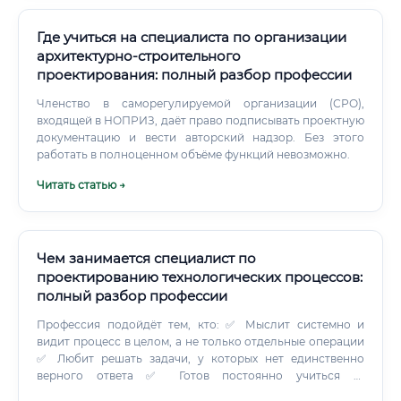
профессиональных курсов и сильного портфолио
учебных проектов. 📌 Многие компании практикуют
систему наставничества: молодой специалист первые 3–6
Где учиться на специалиста по организации
месяцев работает под руководством опытного инженера,
архитектурно-строительного
постепенно беря на себя самостоятельные задачи. Какие
проектирования: полный разбор профессии
документы нужны для трудоустройства 📋 Перечень
документов зависит от уровня должности и типа
Членство в саморегулируемой организации (СРО),
объектов, с которыми предстоит работать.
входящей в НОПРИЗ, даёт право подписывать проектную
документацию и вести авторский надзор. Без этого
работать в полноценном объёме функций невозможно.
Читать статью →
Чем занимается специалист по
проектированию технологических процессов:
полный разбор профессии
Профессия подойдёт тем, кто: ✅ Мыслит системно и
видит процесс в целом, а не только отдельные операции
✅ Любит решать задачи, у которых нет единственно
верного ответа ✅ Готов постоянно учиться —
оборудование, материалы, ПО обновляются каждые