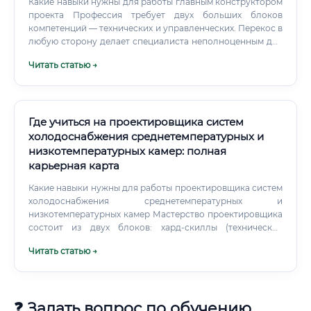
Какие навыки нужны для работы главным конструктором
проекта Профессия требует двух больших блоков
компетенций — технических и управленческих. Перекос в
любую сторону делает специалиста неполноценным для
этой роли.
Читать статью →
Где учиться на проектировщика систем
холодоснабжения среднетемпературных и
низкотемпературных камер: полная
карьерная карта
Какие навыки нужны для работы проектировщика систем
холодоснабжения среднетемпературных и
низкотемпературных камер Мастерство проектировщика
состоит из двух блоков: хард-скиллы (технические
знания) и софт-скиллы (умение взаимодействовать с
Читать статью →
людьми и организовать работу). Вы должны точно
понимать, что происходит внутри испарителя при
кипении фреона и как ведет себя масло в всасывающем
трубопроводе. Фундаментальный набор знаний
❓ Задать вопрос по обучению
включает: Термодинамику и тепломассообмен ( h−p