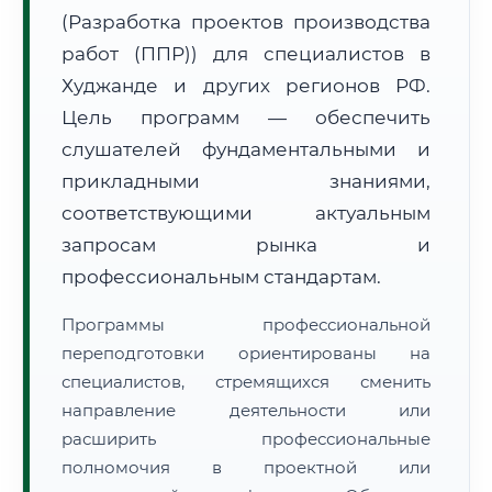
(Разработка проектов производства
работ (ППР)) для специалистов в
Худжанде и других регионов РФ.
Цель программ — обеспечить
слушателей фундаментальными и
🚚
Расчет логистики оригиналов:
• Маршрут транзита:
~1 913 км
прикладными знаниями,
• Экспресс-доставка СДЭК / Почтой:
3–5 рабочих дней
соответствующими актуальным
📜 Документы и аккредитация
запросам рынка и
ФИС ФРДО
профессиональным стандартам.
Программы профессиональной
🔍
Нажмите на документ для увеличения и просмотра
переподготовки ориентированы на
специалистов, стремящихся сменить
направление деятельности или
расширить профессиональные
полномочия в проектной или