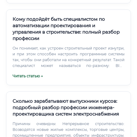
заказчиками, газовщиками, смежниками ✅
Стрессоустойчивость — дедлайны, экспертиза,
авторский надзор ✅ Готовность постоянно учиться —
нормативная база меняется регулярно Профессия
Кому подойдёт быть специалистом по
отлично подходит тем, кто хочет стабильный спрос на
автоматизации проектирования и
свои услуги. Газификация России далека от завершения
управления в строительстве: полный разбор
— программа социальной газификации продлена,
профессии
десятки тысяч домовладений ждут подключения.
Он понимает, как устроен строительный проект изнутри,
и при этом способен настроить программные системы
так, чтобы они работали на конкретный результат. Такой
специалист может называться по-разному: BIM-
менеджер или BIM-координатор Специалист по
Читать статью →
цифровому моделированию Инженер по автоматизации
строительного производства Руководитель проектного
офиса с уклоном в цифровизацию Специалист по
внедрению САПР (систем автоматизированного
проектирования) ⚡ Разница между этими должностями —
Сколько зарабатывают выпускники курсов:
в масштабе задач и уровне ответственности.
подробный разбор профессии инженера-
проектировщика систем электроснабжения
Причины очевидны: Непрерывное строительство:
Возводятся новые жилые комплексы, торговые центры,
промышленные предприятия, объекты инфраструктуры.