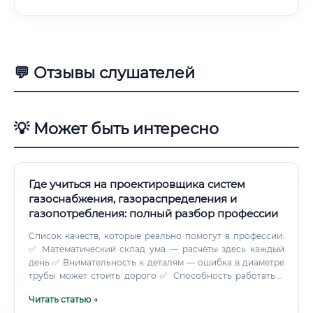
💬 Отзывы слушателей
💡 Может быть интересно
Где учиться на проектировщика систем
газоснабжения, газораспределения и
газопотребления: полный разбор профессии
Список качеств, которые реально помогут в профессии:
✅ Математический склад ума — расчёты здесь каждый
день ✅ Внимательность к деталям — ошибка в диаметре
трубы может стоить дорого ✅ Способность работать с
нормативной базой — уметь читать своды правил и
Читать статью →
применять их ✅ Коммуникабельность — переговоры с