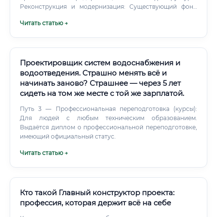
Реконструкция и модернизация: Существующий фонд
зданий и сетей устаревает, требуя капитального ремонта
Читать статью →
и замены электрики в соответствии с современными
нормами и возросшими нагрузками.
Проектировщик систем водоснабжения и
водоотведения. Страшно менять всё и
начинать заново? Страшнее — через 5 лет
сидеть на том же месте с той же зарплатой.
Путь 3 — Профессиональная переподготовка (курсы):
Для людей с любым техническим образованием.
Выдаётся диплом о профессиональной переподготовке,
имеющий официальный статус.
Читать статью →
Кто такой Главный конструктор проекта:
профессия, которая держит всё на себе