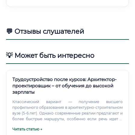
💬 Отзывы слушателей
💡 Может быть интересно
Трудоустройство после курсов: Архитектор-
проектировщик – от обучения до высокой
зарплаты
Классический вариант — получение высшего
профильного образования в архитектурно-строительном
вузе (5-6 лет). Однако современные реалии предлагают и
более быстрые маршруты, особенно если речь идет о
вхождении в профессию на начальные позиции или
Читать статью →
переквалификации.