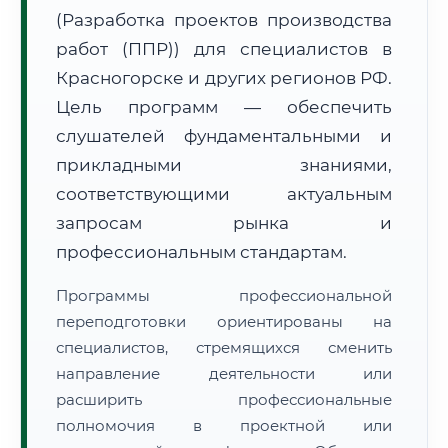
(Разработка проектов производства
работ (ППР)) для специалистов в
Красногорске и других регионов РФ.
Цель программ — обеспечить
слушателей фундаментальными и
🚚
Расчет логистики оригиналов:
• Маршрут транзита:
~2 826 км
прикладными знаниями,
• Экспресс-доставка СДЭК / Почтой:
4–6 рабочих дней
соответствующими актуальным
📜 Документы и аккредитация
запросам рынка и
ФИС ФРДО
профессиональным стандартам.
Программы профессиональной
🔍
Нажмите на документ для увеличения и просмотра
переподготовки ориентированы на
специалистов, стремящихся сменить
направление деятельности или
расширить профессиональные
полномочия в проектной или