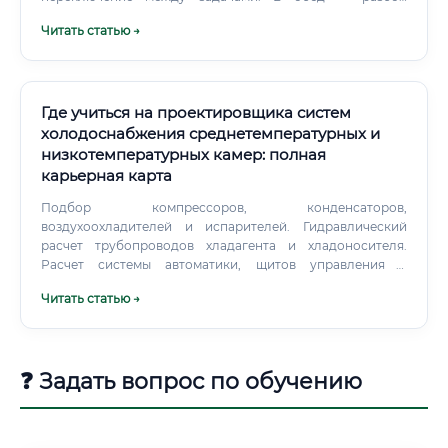
замечаний государственной экспертизы. Вечером —
Читать статью →
согласование сроков со смежными отделами.
Где учиться на проектировщика систем
холодоснабжения среднетемпературных и
низкотемпературных камер: полная
карьерная карта
Подбор компрессоров, конденсаторов,
воздухоохладителей и испарителей. Гидравлический
расчет трубопроводов хладагента и хладоносителя.
Расчет системы автоматики, щитов управления и
датчиков.
Читать статью →
❓ Задать вопрос по обучению