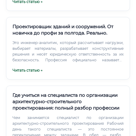
Читать статью →
соответствия строительно-монтажных работ
утвержденной проектной документации, решение
технических вопросов, возникающих на этапе
изготовления и пусконаладки печи.
Проектировщик зданий и сооружений. От
новичка до профи за полгода. Реально.
Это инженер-аналитик, который рассчитывает нагрузки,
выбирает материалы, разрабатывает конструктивные
решения и несёт юридическую ответственность за их
безопасность. Профессия официально называется
«Инженер-проектировщик» или «Конструктор зданий и
Читать статью →
сооружений».
Где учиться на специалиста по организации
архитектурно-строительного
проектирования: полный разбор профессии
Чем занимается специалист по организации
архитектурно-строительного проектирования Рабочий
день такого специалиста — это постоянное
переключение между задачами. В обед — разбор