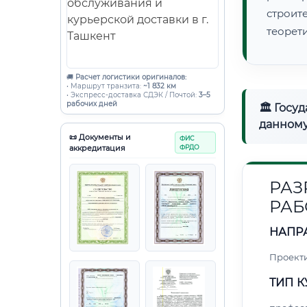
строи
теорет
🚚
Расчет логистики оригиналов:
• Маршрут транзита:
~1 832 км
• Экспресс-доставка СДЭК / Почтой:
3–5
рабочих дней
🏛 Госу
данному
📜 Документы и
ФИС
аккредитация
ФРДО
РАЗ
РАБ
НАПР
Проект
ТИП К