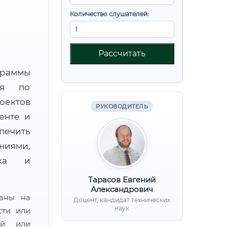
Количество слушателей:
Рассчитать
граммы
ния по
оектов
РУКОВОДИТЕЛЬ
енте и
ечить
ниями,
нка и
Тарасов Евгений
Александрович
ваны на
Доцент, кандидат технических
наук
сти или
ой или