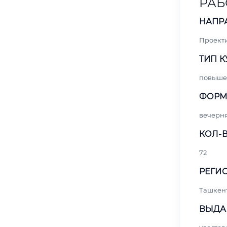
РАБ
НАПР
Проект
ТИП К
повыше
ФОРМ
вечерн
КОЛ-В
72
РЕГИО
Ташкен
ВЫДА