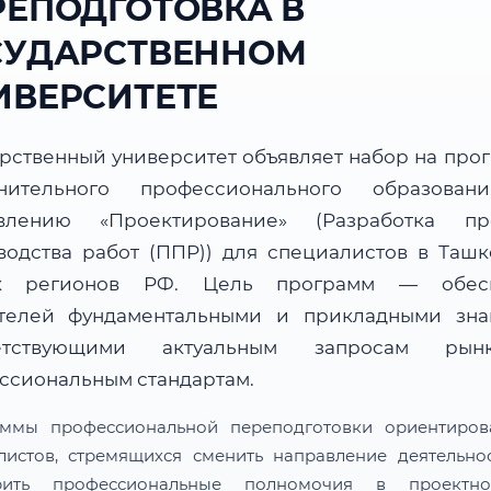
РЕПОДГОТОВКА В
СУДАРСТВЕННОМ
ИВЕРСИТЕТЕ
арственный университет объявляет набор на про
нительного профессионального образова
влению «Проектирование» (Разработка пр
водства работ (ППР)) для специалистов в Ташк
их регионов РФ. Цель программ — обесп
телей фундаментальными и прикладными зна
ветствующими актуальным запросам ры
ссиональным стандартам.
ммы профессиональной переподготовки ориентиро
листов, стремящихся сменить направление деятельно
рить профессиональные полномочия в проектн