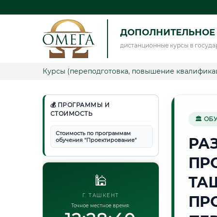
ДОПОЛНИТЕЛЬНОЕ
дистанционные курсы в госуда
Курсы (переподготовка, повышение квалифика
💰 ПРОГРАММЫ И
СТОИМОСТЬ
🏛 ОБ
Стоимость по программам
РА
обучения "Проектирование"
ПР
🕌
ТА
Г. ТАШКЕНТ
ПР
Точное местное время: