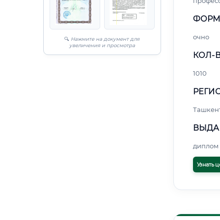
профес
ФОРМ
очно
🔍
Нажмите на документ для
увеличения и просмотра
КОЛ-В
1010
РЕГИО
Ташкен
ВЫДА
диплом 
Узнать ц