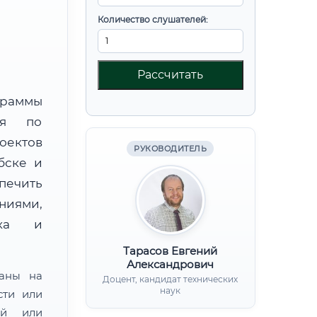
Количество слушателей:
Рассчитать
граммы
ния по
оектов
РУКОВОДИТЕЛЬ
бске и
ечить
ниями,
нка и
Тарасов Евгений
Александрович
ваны на
Доцент, кандидат технических
наук
сти или
ой или