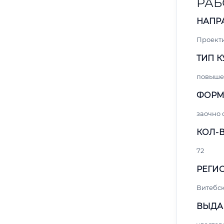
РАБ
НАПР
Проект
ТИП К
повыше
ФОРМ
заочно
КОЛ-В
72
РЕГИО
Витебс
ВЫДА