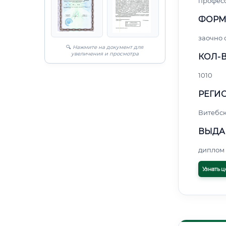
профес
ФОРМ
заочно
🔍
Нажмите на документ для
увеличения и просмотра
КОЛ-В
1010
РЕГИО
Витебс
ВЫДА
диплом 
Узнать ц