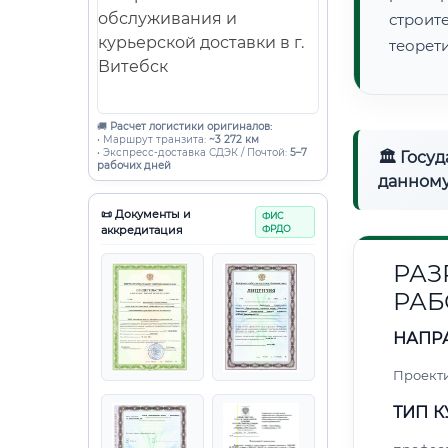
строи
теорет
🚚
Расчет логистики оригиналов:
• Маршрут транзита:
~3 272 км
• Экспресс-доставка СДЭК / Почтой:
5–7
🏛 Госу
рабочих дней
данному
📜 Документы и
ФИС
аккредитация
ФРДО
РАЗ
РАБ
НАПР
Проект
ТИП К