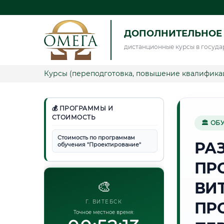
ДОПОЛНИТЕЛЬНОЕ
дистанционные курсы в госуда
Курсы (переподготовка, повышение квалифика
💰 ПРОГРАММЫ И
СТОИМОСТЬ
🏛 ОБ
Стоимость по программам
РА
обучения "Проектирование"
ПР
🎨
ВИ
Г. ВИТЕБСК
ПР
Точное местное время: