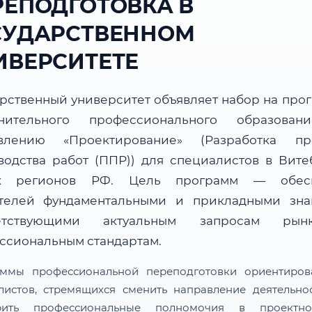
РЕПОДГОТОВКА В
СУДАРСТВЕННОМ
ИВЕРСИТЕТЕ
арственный университет объявляет набор на про
нительного профессионального образова
влению «Проектирование» (Разработка пр
водства работ (ППР)) для специалистов в Вите
их регионов РФ. Цель программ — обесп
телей фундаментальными и прикладными зна
ветствующими актуальным запросам ры
ссиональным стандартам.
ммы профессиональной переподготовки ориентиро
листов, стремящихся сменить направление деятельно
рить профессиональные полномочия в проектн