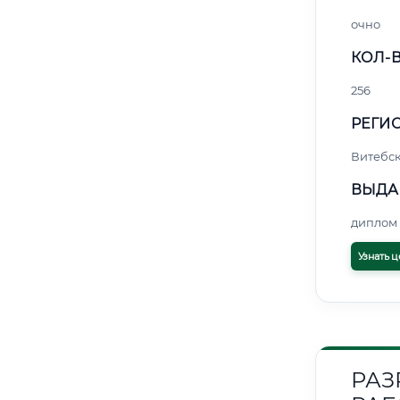
очно
КОЛ-В
256
РЕГИО
Витебс
ВЫДА
диплом 
Узнать ц
РАЗ