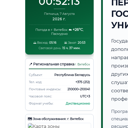
00:52:14
ПЕ
ГО
Пятница, 7 Августа
2026 г.
УН
+26°C
Погода в г. Витебск:
☁️
,
Пасмурно
Госуд
🌅 Восход:
05:16
🌇 Закат:
20:53
Световой день:
15 ч. 37 мин.
допол
напра
📍 Региональная справка
г. Витебск
произ
друг
Субъект:
Республика Беларусь
слуша
Тел. код:
+375 (212)
Почтовые индексы:
210000–210041
соот
Часовой пояс:
UTC+3
профе
Формат учебы:
Дистанционно
Програ
специа
🗺️ Зона обслуживания: г. Витебск
расши