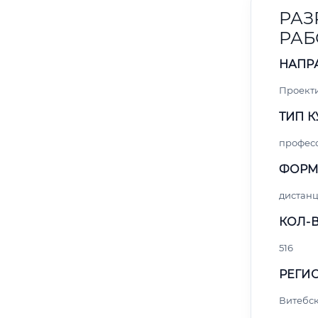
РАЗ
РАБ
НАПР
Проект
ТИП К
профес
ФОРМ
дистан
КОЛ-В
516
РЕГИО
Витебс